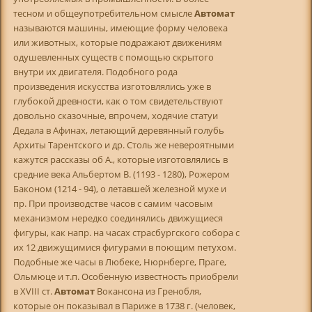
тесном и общеупотребительном смысле
Автомат
называются машины, имеющие форму человека
или животных, которые подражают движениям
одушевленных существ с помощью скрытого
внутри их двигателя. Подобного рода
произведения искусства изготовлялись уже в
глубокой древности, как о том свидетельствуют
довольно сказочные, впрочем, ходячие статуи
Дедала в Афинах, летающий деревянный голубь
Архиты Тарентского и др. Столь же невероятными
кажутся рассказы об А., которые изготовлялись в
средние века Альбертом В. (1193 - 1280), Рожером
Баконом (1214 - 94), о летавшей железной мухе и
пр. При производстве часов с самим часовым
механизмом нередко соединялись движущиеся
фигуры, как напр. на часах страсбургского собора с
их 12 движущимися фигурами в поющим петухом.
Подобные же часы в Любеке, Нюрнберге, Праге,
Ольмюце и т.п. Особенную известность приобрели
в XVIII ст.
Автомат
Вокансона из Гренобля,
которые он показывал в Париже в 1738 г. (человек,