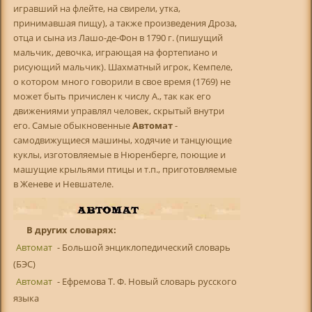
игравший на флейте, на свирели, утка,
принимавшая пищу), а также произведения Дроза,
отца и сына из Лашо-де-Фон в 1790 г. (пишущий
мальчик, девочка, играющая на фортепиано и
рисующий мальчик). Шахматный игрок, Кемпеле,
о котором много говорили в свое время (1769) не
может быть причислен к числу А., так как его
движениями управлял человек, скрытый внутри
его. Самые обыкновенные
Автомат
-
самодвижущиеся машины, ходячие и танцующие
куклы, изготовляемые в Нюренберге, поющие и
машущие крыльями птицы и т.п., приготовляемые
в Женеве и Невшателе.
В других словарях:
Автомат
- Большой энциклопедический словарь
(БЭС)
Автомат
- Ефремова Т. Ф. Новый словарь русского
языка