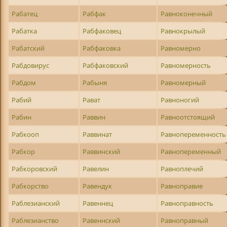
Рабатец
Рабфак
Равноконечный
Рабатка
Рабфаковец
Равнокрылый
Рабатский
Рабфаковка
Равномерно
Рабдовирус
Рабфаковский
Равномерность
Рабдом
Рабыня
Равномерный
Рабий
Рават
Равноногий
Рабин
Раввин
Равноотстоящий
Рабкооп
Раввинат
Равнопеременность
Рабкор
Раввинский
Равнопеременный
Рабкоровский
Равелин
Равноплечий
Рабкорство
Равендук
Равноправие
Раблезианский
Равеннец
Равноправность
Раблезианство
Равеннский
Равноправный