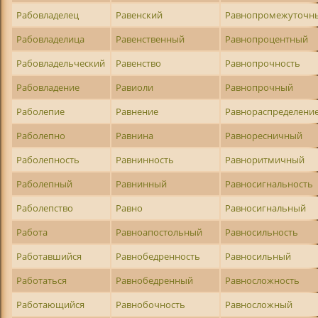
Рабовладелец
Равенский
Равнопромежуточн
Рабовладелица
Равенственный
Равнопроцентный
Рабовладельческий
Равенство
Равнопрочность
Рабовладение
Равиоли
Равнопрочный
Раболепие
Равнение
Равнораспределени
Раболепно
Равнина
Равноресничный
Раболепность
Равнинность
Равноритмичный
Раболепный
Равнинный
Равносигнальность
Раболепство
Равно
Равносигнальный
Работа
Равноапостольный
Равносильность
Работавшийся
Равнобедренность
Равносильный
Работаться
Равнобедренный
Равносложность
Работающийся
Равнобочность
Равносложный