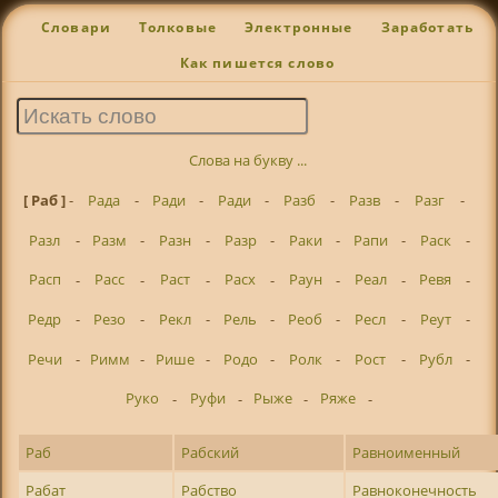
Словари
Толковые
Электронные
Заработать
Как пишется слово
Слова на букву ...
[ Раб ]
-
Рада
-
Ради
-
Ради
-
Разб
-
Разв
-
Разг
-
Разл
-
Разм
-
Разн
-
Разр
-
Раки
-
Рапи
-
Раск
-
Расп
-
Расс
-
Раст
-
Расх
-
Раун
-
Реал
-
Ревя
-
Редр
-
Резо
-
Рекл
-
Рель
-
Реоб
-
Ресл
-
Реут
-
Речи
-
Римм
-
Рише
-
Родо
-
Ролк
-
Рост
-
Рубл
-
Руко
-
Руфи
-
Рыже
-
Ряже
-
Раб
Рабский
Равноименный
Рабат
Рабство
Равноконечность