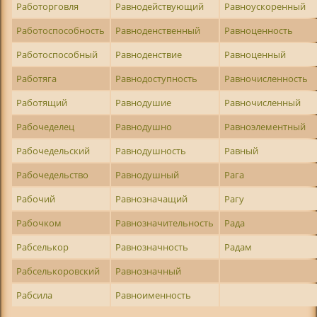
Работорговля
Равнодействующий
Равноускоренный
Работоспособность
Равноденственный
Равноценность
Работоспособный
Равноденствие
Равноценный
Работяга
Равнодоступность
Равночисленность
Работящий
Равнодушие
Равночисленный
Рабочеделец
Равнодушно
Равноэлементный
Рабочедельский
Равнодушность
Равный
Рабочедельство
Равнодушный
Рага
Рабочий
Равнозначащий
Рагу
Рабочком
Равнозначительность
Рада
Рабселькор
Равнозначность
Радам
Рабселькоровский
Равнозначный
Рабсила
Равноименность