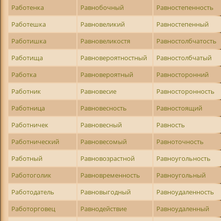
Работенка
Равнобочный
Равностепенность
Работешка
Равновеликий
Равностепенный
Работишка
Равновеликостя
Равностолбчатость
Работища
Равновероятностный
Равностолбчатый
Работка
Равновероятный
Равносторонний
Работник
Равновесие
Равносторонность
Работница
Равновесность
Равностоящий
Работничек
Равновесный
Равность
Работнический
Равновесомый
Равноточность
Работный
Равновозрастной
Равноугольность
Работоголик
Равновременность
Равноугольный
Работодатель
Равновыгодный
Равноудаленность
Работорговец
Равнодействие
Равноудаленный