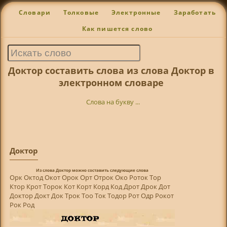
Словари
Толковые
Электронные
Заработать
Как пишется слово
Доктор составить слова из слова Доктор в
электронном словаре
Слова на букву ...
Доктор
Из слова
Доктор
можно составить следующие слова
Орк Октод Окот Орок Орт Отрок Око Роток Тор
Ктор Крот Торок Кот Корт Корд Код Дрот Дрок Дот
Доктор Докт Док Трок Тоо Ток Тодор Рот Одр Рокот
Рок Род