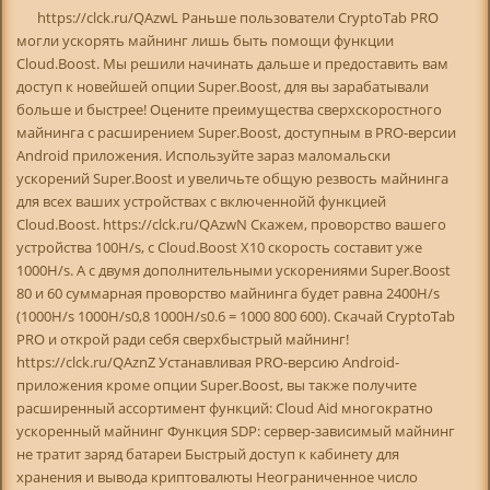
https://clck.ru/QAzwL Раньше пользователи CryptoTab PRO
могли ускорять майнинг лишь быть помощи функции
Cloud.Boost. Мы решили начинать дальше и предоставить вам
доступ к новейшей опции Super.Boost, для вы зарабатывали
больше и быстрее! Оцените преимущества сверхскоростного
майнинга с расширением Super.Boost, доступным в PRO-версии
Android приложения. Используйте зараз маломальски
ускорений Super.Boost и увеличьте общую резвость майнинга
для всех ваших устройствах с включеннойй функцией
Cloud.Boost. https://clck.ru/QAzwN Скажем, проворство вашего
устройства 100H/s, с Cloud.Boost X10 скорость составит уже
1000H/s. А с двумя дополнительными ускорениями Super.Boost
80 и 60 суммарная проворство майнинга будет равна 2400H/s
(1000H/s 1000H/s0,8 1000H/s0.6 = 1000 800 600). Скачай CryptoTab
PRO и открой ради себя сверхбыстрый майнинг!
https://clck.ru/QAznZ Устанавливая PRO-версию Android-
приложения кроме опции Super.Boost, вы также получите
расширенный ассортимент функций: Cloud Aid многократно
ускоренный майнинг Функция SDP: сервер-зависимый майнинг
не тратит заряд батареи Быстрый доступ к кабинету для
хранения и вывода криптовалюты Неограниченное число