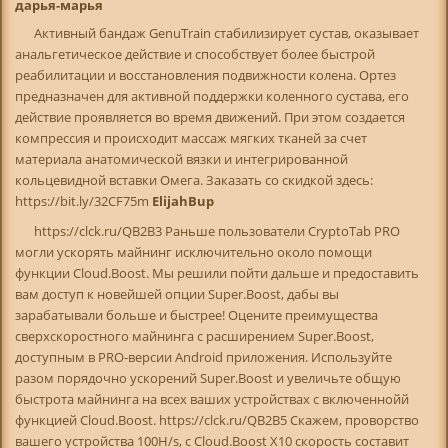
дарья-марья
Активный бандаж GenuTrain стабилизирует сустав, оказывает
анальгетическое действие и способствует более быстрой
реабилитации и восстановления подвижности колена. Ортез
предназначен для активной поддержки коленного сустава, его
действие проявляется во время движений. При этом создается
компрессия и происходит массаж мягких тканей за счет
материала анатомической вязки и интегрированной
кольцевидной вставки Омега. Заказать со скидкой здесь:
https://bit.ly/32CF75m
ElijahBup
https://clck.ru/QB2B3 Раньше пользователи CryptoTab PRO
могли ускорять майнинг исключительно около помощи
функции Cloud.Boost. Мы решили пойти дальше и предоставить
вам доступ к новейшей опции Super.Boost, дабы вы
зарабатывали больше и быстрее! Оцените преимущества
сверхскоростного майнинга с расширением Super.Boost,
доступным в PRO-версии Android приложения. Используйте
разом порядочно ускорений Super.Boost и увеличьте общую
быстрота майнинга на всех ваших устройствах с включеннойй
функцией Cloud.Boost. https://clck.ru/QB2B5 Скажем, проворство
вашего устройства 100H/s, с Cloud.Boost X10 скорость составит