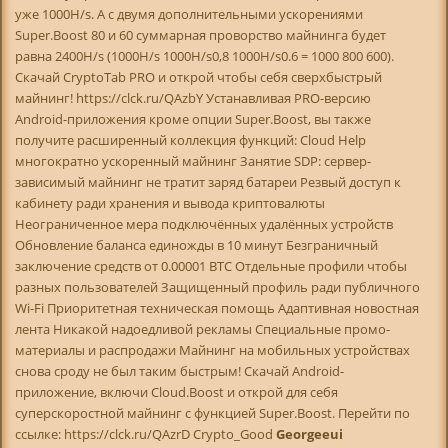
уже 1000H/s. А с двумя дополнительными ускорениями
Super.Boost 80 и 60 суммарная проворство майнинга будет
равна 2400H/s (1000H/s 1000H/s0,8 1000H/s0.6 = 1000 800 600).
Скачай CryptoTab PRO и открой чтобы себя сверхбыстрый
майнинг! https://clck.ru/QAzbY Устанавливая PRO-версию
Android-приложения кроме опции Super.Boost, вы также
получите расширенный коллекция функций: Cloud Help
многократно ускоренный майнинг Занятие SDP: сервер-
зависимый майнинг не тратит заряд батареи Резвый доступ к
кабинету ради хранения и вывода криптовалюты
Неограниченное мера подключённых удалённых устройств
Обновление баланса единожды в 10 минут Безграничный
заключение средств от 0.00001 BTC Отдельные профили чтобы
разных пользователей Защищенный профиль ради публичного
Wi-Fi Приоритетная техническая помощь Адаптивная новостная
лента Никакой надоедливой рекламы Специальные промо-
материалы и распродажи Майнинг на мобильных устройствах
снова сроду не был таким быстрым! Скачай Android-
приложение, включи Cloud.Boost и открой для себя
суперскоростной майнинг с функцией Super.Boost. Перейти по
ссылке: https://clck.ru/QAzrD Crypto_Good
Georgeeui