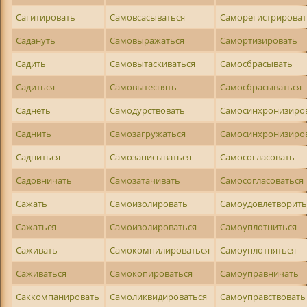
Сагитировать
Самовсасываться
Саморегистрироват
Садануть
Самовыражаться
Самортизировать
Садить
Самовытаскиваться
Самосбрасывать
Садиться
Самовытеснять
Самосбрасываться
Саднеть
Самодурствовать
Самосинхронизиро
Саднить
Самозагружаться
Самосинхронизиро
Садниться
Самозаписываться
Самосогласовать
Садовничать
Самозатачивать
Самосогласоваться
Сажать
Самоизолировать
Самоудовлетворит
Сажаться
Самоизолироваться
Самоуплотниться
Саживать
Самокомпилироваться
Самоуплотняться
Саживаться
Самокопироваться
Самоуправничать
Саккомпанировать
Самоликвидироваться
Самоуправствовать