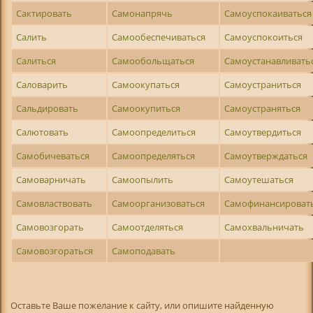
Сактировать
Самонапрячь
Самоуспокаиваться
Салить
Самообеспечиваться
Самоуспокоиться
Салиться
Самообольщаться
Самоустанавливать
Саловарить
Самоокупаться
Самоустраниться
Сальдировать
Самоокупиться
Самоустраняться
Салютовать
Самоопределиться
Самоутвердиться
Самобичеваться
Самоопределяться
Самоутверждаться
Самоварничать
Самоопылить
Самоутешаться
Самовластвовать
Самоорганизоваться
Самофинансироват
Самовозгорать
Самоотделяться
Самохвальничать
Самовозгораться
Самоподавать
Оставьте Ваше пожелание к сайту, или опишите найденную