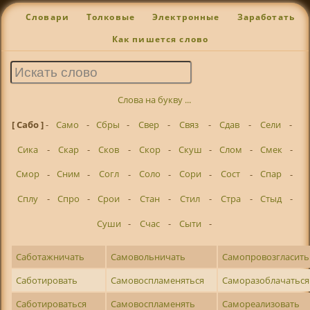
Словари
Толковые
Электронные
Заработать
Как пишется слово
Слова на букву ...
[ Сабо ]
-
Само
-
Сбры
-
Свер
-
Связ
-
Сдав
-
Сели
-
Сика
-
Скар
-
Сков
-
Скор
-
Скуш
-
Слом
-
Смек
-
Смор
-
Сним
-
Согл
-
Соло
-
Сори
-
Сост
-
Спар
-
Сплу
-
Спро
-
Срои
-
Стан
-
Стил
-
Стра
-
Стыд
-
Суши
-
Счас
-
Сыти
-
Саботажничать
Самовольничать
Самопровозгласить
Саботировать
Самовоспламеняться
Саморазоблачаться
Саботироваться
Самовоспламенять
Самореализовать