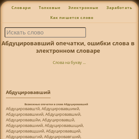
Словари
Толковые
Электронные
Заработать
Как пишется слово
Абдуцировавший опечатки, ошибки слова в
электронном словаре
Слова на букву ...
Абдуцировавший
Возможные опечатки в слове Абдуцировавший
Абдуцировавштй, Абдуцировавшимй,
Абдуцировавшмий, Абдуцировавшмй,
Абдуцировавшйи, Абдуцировавшй,
Абдуцировавшиий, Абдуцировавшщий,
Абдуцировавщший, Абдуцировавщий,
Абдуцировавшгий, Абдуцировавгший,