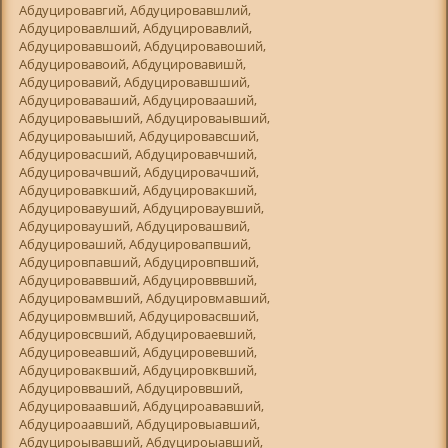
Абдуцировавгий, Абдуцировавшлий,
Абдуцировавлший, Абдуцировавлий,
Абдуцировавшоий, Абдуцировавоший,
Абдуцировавоий, Абдуцировавишй,
Абдуцировавий, Абдуцировавшший,
Абдуцироваваший, Абдуцировааший,
Абдуцировавыший, Абдуцироваывший,
Абдуцироваыший, Абдуцировавсший,
Абдуцировасший, Абдуцировавчший,
Абдуцировачвший, Абдуцировачший,
Абдуцировавкший, Абдуцировакший,
Абдуцировавуший, Абдуцироваувший,
Абдуцировауший, Абдуцировашвий,
Абдуцироваший, Абдуцировапвший,
Абдуцировпавший, Абдуцировпвший,
Абдуцироваввший, Абдуцировввший,
Абдуцировамвший, Абдуцировмавший,
Абдуцировмвший, Абдуцировасвший,
Абдуцировсвший, Абдуцироваевший,
Абдуцировеавший, Абдуцировевший,
Абдуцироваквший, Абдуцировквший,
Абдуцировваший, Абдуцироввший,
Абдуцироваавший, Абдуцироававший,
Абдуцироаавший, Абдуцировыавший,
Абдуцироывавший, Абдуцироыавший,