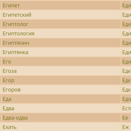
Египет
Ед
Египетский
Ед
Египтолог
Ед
Египтология
Ед
Египтянин
Ед
Египтянка
Ед
Его
Ед
Егоза
Ед
Егор
Ед
Егоров
Едк
Еда
Ед
Едва
Ест
Едва-едва
Ее
Ехать
Еж