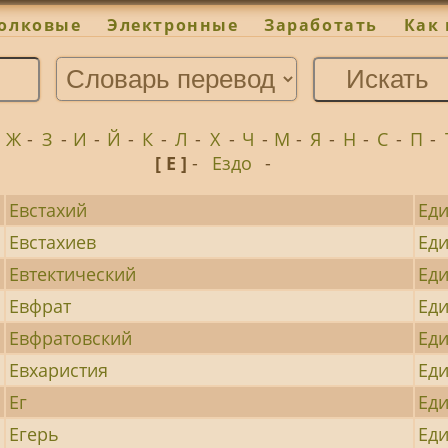
олковые
Электронные
Заработать
Как 
-
Ж
-
З
-
И
-
Й
-
К
-
Л
-
Х
-
Ч
-
М
-
Я
-
Н
-
С
-
П
-
[ Е ]
-
Ездо
-
Евстахий
Ед
Евстахиев
Ед
Евтектический
Ед
Евфрат
Ед
Евфратовский
Ед
Евхаристия
Ед
Ег
Ед
Егерь
Ед