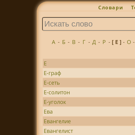
Словари
Т
А
-
Б
-
В
-
Г
-
Д
-
Р
-
[ Е ]
-
О
Е
Е-граф
Е-сеть
Е-солитон
Е-уголок
Ева
Евангелие
Евангелист