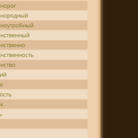
инорог
инородный
иноутробный
инственный
инственно
инственность
инство
кий
ко
ость
ок
ь