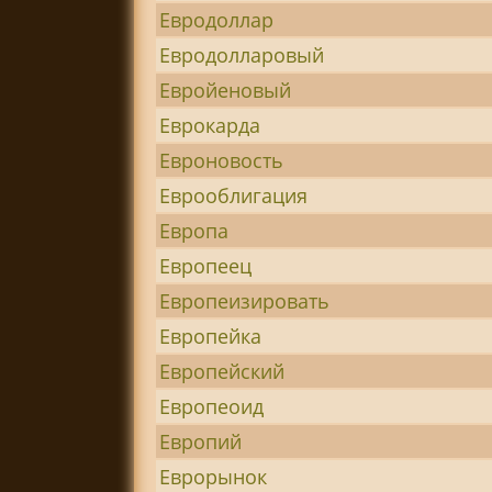
Евродоллар
Евродолларовый
Евройеновый
Еврокарда
Евроновость
Еврооблигация
Европа
Европеец
Европеизировать
Европейка
Европейский
Европеоид
Европий
Еврорынок