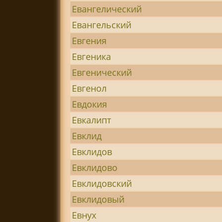
Евангелический
Евангельский
Евгения
Евгеника
Евгенический
Евгенол
Евдокия
Евкалипт
Евклид
Евклидов
Евклидово
Евклидовский
Евклидовый
Евнух