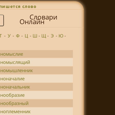
пишется слово
Словари
Онлайн
Т
-
У
-
Ф
-
Ц
-
Ш
-
Щ
-
Э
-
Ю
-
иномыслие
иномыслящий
иномышленник
иноначалие
иноначальник
инообразие
инообразный
иноплеменник