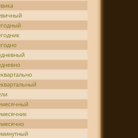
евика
евичный
егодный
егодник
егодно
едневный
едневно
еквартально
еквартальный
ели
емесячный
емесячник
емесячно
еминутный