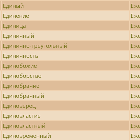
Единый
Еж
Единение
Еж
Единица
Еж
Единичный
Еж
Единично-треугольный
Еж
Единичность
Еж
Единобожие
Еж
Единоборство
Еж
Единобрачие
Еж
Единобрачный
Еж
Единоверец
Еж
Единовластие
Еж
Единовластный
Еж
Единовременный
Еж