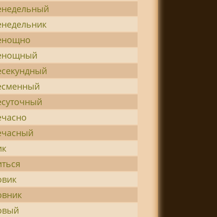
енедельный
енедельник
енощно
енощный
есекундный
есменный
есуточный
ечасно
ечасный
ик
иться
овик
овник
овый