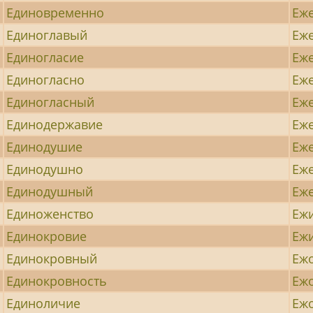
Единовременно
Еж
Единоглавый
Еж
Единогласие
Еж
Единогласно
Еж
Единогласный
Еж
Единодержавие
Еж
Единодушие
Еж
Единодушно
Еж
Единодушный
Еж
Единоженство
Еж
Единокровие
Еж
Единокровный
Еж
Единокровность
Еж
Единоличие
Еж