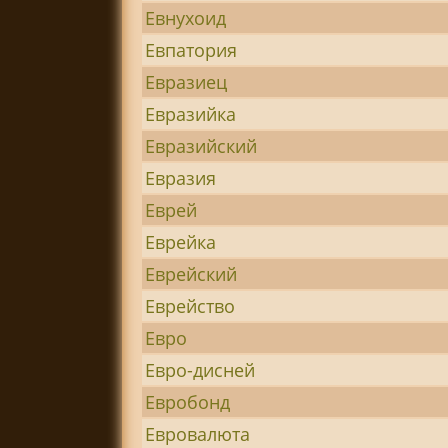
Евнухоид
Евпатория
Евразиец
Евразийка
Евразийский
Евразия
Еврей
Еврейка
Еврейский
Еврейство
Евро
Евро-дисней
Евробонд
Евровалюта