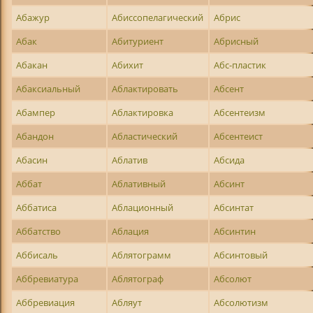
Абажур
Абиссопелагический
Абрис
Абак
Абитуриент
Абрисный
Абакан
Абихит
Абс-пластик
Абаксиальный
Аблактировать
Абсент
Абампер
Аблактировка
Абсентеизм
Абандон
Абластический
Абсентеист
Абасин
Аблатив
Абсида
Аббат
Аблативный
Абсинт
Аббатиса
Аблационный
Абсинтат
Аббатство
Аблация
Абсинтин
Аббисаль
Аблятограмм
Абсинтовый
Аббревиатура
Аблятограф
Абсолют
Аббревиация
Абляут
Абсолютизм