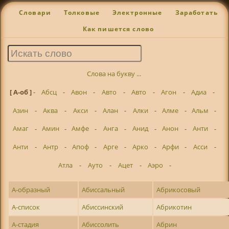
Словари
Толковые
Электронные
Заработать
Как пишется слово
Слова на букву ...
[ А-об ]
-
Абсц
-
Авон
-
Авто
-
Авто
-
Агон
-
Адиа
-
Азин
-
Аква
-
Акси
-
Алан
-
Алки
-
Алме
-
Альм
-
Амаг
-
Амин
-
Амфе
-
Анга
-
Анид
-
Анон
-
Анти
-
Анти
-
Антр
-
Апоф
-
Арге
-
Арко
-
Арфи
-
Асси
-
Атла
-
Ауто
-
Ацет
-
Аэро
-
А-образный
Абиссальный
Абрикосовый
А-список
Абиссинский
Абрикотин
А-стадия
Абиссолить
Абрин