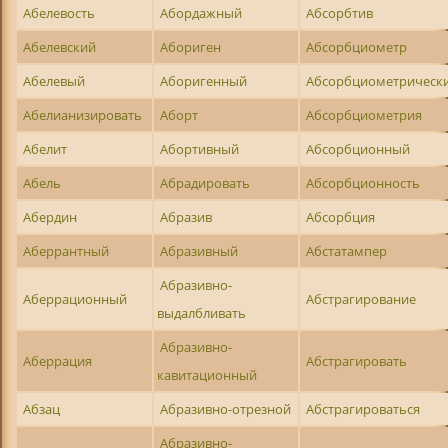
Абелевость
Абордажный
Абсорбтив
Абелевский
Абориген
Абсорбциометр
Абелевый
Аборигенный
Абсорбциометрическ
Абелианизировать
Аборт
Абсорбциометрия
Абелит
Абортивный
Абсорбционный
Абель
Абрадировать
Абсорбционность
Абердин
Абразив
Абсорбция
Аберрантный
Абразивный
Абстатампер
Абразивно-
Аберрационный
Абстрагирование
выдалбливать
Абразивно-
Аберрация
Абстрагировать
кавитационный
Абзац
Абразивно-отрезной
Абстрагироваться
Абразивно-