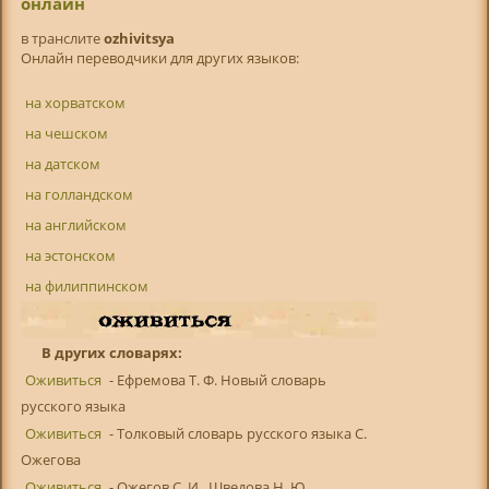
онлайн
в транслитe
ozhivitsya
Онлайн переводчики для других языков:
на хорватском
на чешском
на датском
на голландском
на английском
на эстонском
на филиппинском
В других словарях:
Оживиться
- Ефремова Т. Ф. Новый словарь
русского языка
Оживиться
- Толковый словарь русского языка С.
Ожегова
Оживиться
- Ожегов С. И., Шведова Н. Ю.