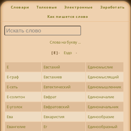
Словари
Толковые
Электронные
Заработать
Как пишется слово
Слова на букву ...
[ Е ]
-
Ездо
-
Е
Евстахий
Единомыслие
Е-граф
Евстахиев
Единомыслящий
Е-сеть
Евтектический
Единомышленник
Е-солитон
Евфрат
Единоначалие
Е-уголок
Евфратовский
Единоначальник
Ева
Евхаристия
Единообразие
Евангелие
Ег
Единообразный