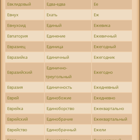
Евклидовый
Едва-едва
Ее
Евнух
Ехать
Еж
Евнухоид
Единый
Ежевика
Евпатория
Единение
Ежевичный
Евразиец
Единица
Ежегодный
Евразийка
Единичный
Ежегодник
Единично-
Евразийский
Ежегодно
треугольный
Евразия
Единичность
Ежедневный
Еврей
Единобожие
Ежедневно
Еврейка
Единоборство
Ежеквартально
Еврейский
Единобрачие
Ежеквартальный
Еврейство
Единобрачный
Ежели