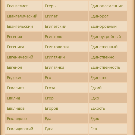
Евангелист
Егерь
Единоплеменник
Евангелический
Египет
Единорог
Евангельский
Египетский
Единородный
Евгения
Египтолог
Единоутробный
Евгеника
Египтология
Единственный
Евгенический
Египтянин
Единственно
Евгенол
Египтянка
Единственность
Евдокия
Его
Единство
Евкалипт
Егоза
Едкий
Евклид
Егор
Едко
Евклидов
Егоров
Едкость
Евклидово
Еда
Едок
Евклидовский
Едва
Есть