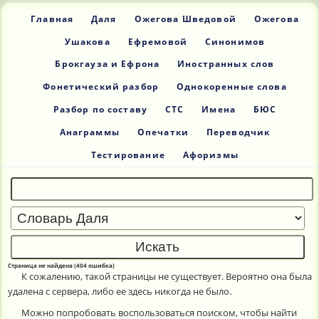
Главная
Даля
Ожегова Шведовой
Ожегова
Ушакова
Ефремовой
Синонимов
Брокгауза и Ефрона
Иностранных слов
Фонетический разбор
Однокоренные слова
Разбор по составу
СТС
Имена
БЮС
Анаграммы
Опечатки
Переводчик
Тестирование
Афоризмы
Страница не найдена (404 ошибка)
К сожалению, такой страницы не существует. Вероятно она была
удалена с сервера, либо ее здесь никогда не было.
Можно попробовать воспользоваться поиском, чтобы найти