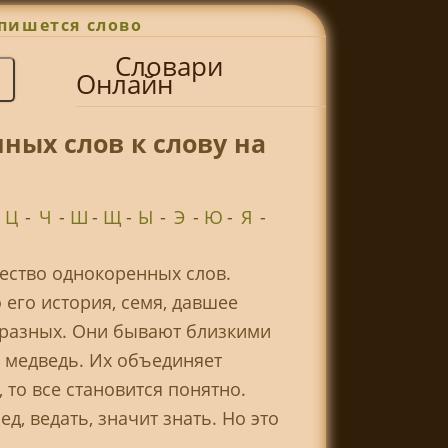
пишется слово
Словари
Онлайн
ных слов к слову на
-
Ц
-
Ч
-
Ш
-
Щ
-
Ы
-
Э
-
Ю
-
Я
-
жество однокоренных слов.
 его история, семя, давшее
ь разных. Они бывают близкими
, медведь. Их объединяет
 то все становится понятно.
д, ведать, значит знать. Но это