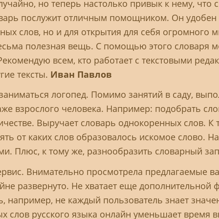
лучайно, но теперь настолько привык к нему, что 
арь послужит отличным помощником. Он удобен н
ых слов, но и для открытия для себя огромного м
есьма полезная вещь. С помощью этого словаря 
 Рекомендую всем, кто работает с текстовыми реда
угие тексты.
Иван Павлов
заниматься логопед. Помимо занятий в саду, вып
даже взрослого человека. Например: подобрать сл
ичестве. Выручает словарь однокоренных слов. К
ять от каких слов образовалось искомое слово. Н
и. Плюс, к тому же, разнообразить словарный за
ервис. Внимательно просмотрела предлагаемые ва
айне развернуто. Не хватает еще дополнительной 
, например, не каждый пользователь знает значен
х слов русского языка онлайн уменьшает время 