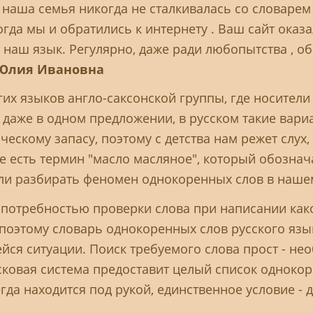
о наша семья никогда не сталкивалась со словарем
огда мы и обратились к интернету . Ваш сайт оказа
т наш язык. Регулярно, даже ради любопытства , 
Юлия Ивановна
гих языков англо-саксонской группы, где носители
аже в одном предложении, в русском такие вариан
ческому запасу, поэтому с детства нам режет слу
 есть термин "масло масляное", который обозначае
сли разбирать феномен однокоренных слов в наше
 потребностью проверки слова при написании како
 поэтому словарь однокоренных слов русского язы
ся ситуации. Поиск требуемого слова прост - не
сковая система предоставит целый список одноко
да находится под рукой, единственное условие - д