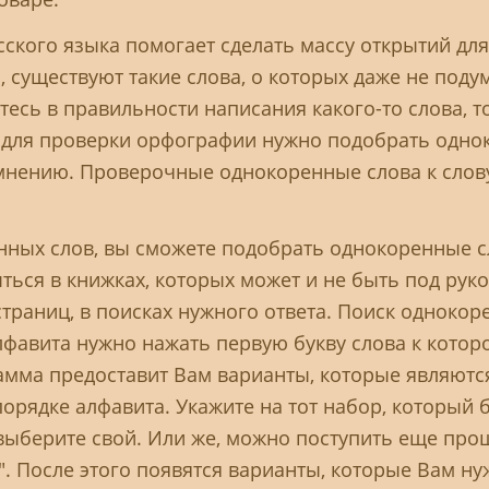
ского языка помогает сделать массу открытий дл
, существуют такие слова, о которых даже не поду
есь в правильности написания какого-то слова, т
о для проверки орфографии нужно подобрать одно
нению. Проверочные однокоренные слова к слову 
ных слов, вы сможете подобрать однокоренные сл
ыться в книжках, которых может и не быть под рук
страниц, в поисках нужного ответа. Поиск однокор
алфавита нужно нажать первую букву слова к кото
амма предоставит Вам варианты, которые являют
порядке алфавита. Укажите на тот набор, который 
выберите свой. Или же, можно поступить еще проще
". После этого появятся варианты, которые Вам ну