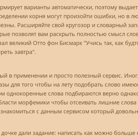
рмирует варианты автоматически, поэтому выдает
ределении корня могут произойти ошибки, но в л
лезны. Расширяйте свой кругозор и словарный зап
рые позволят вам раскрыть полностью смысл слов, 
зал великий Отто фон Бисмарк "Учись так, как будт
реть завтра".
й в применении и просто полезный сервис. Иногд
азы для того чтобы на лету подобрать слово име
лом однокоренные слова подбираются верно однако
бласти морфемики чтобы отсеивать лишние слова
ознакомиться с данным сервисом который довольн
а дочке дали задание: написать как можно больше