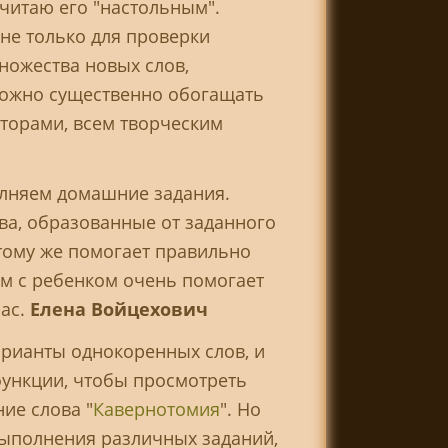
считаю его "настольным".
е только для проверки
ножества новых слов,
можно существенно обогащать
кторами, всем творческим
олняем домашние задания.
ова, образованные от заданного
 тому же помогает правильно
ам с ребенком очень помогает
пас.
Елена Войцехович
рианты однокоренных слов, и
функции, чтобы просмотреть
ие слова "
Кавернотомия
". Но
выполнения различных заданий,