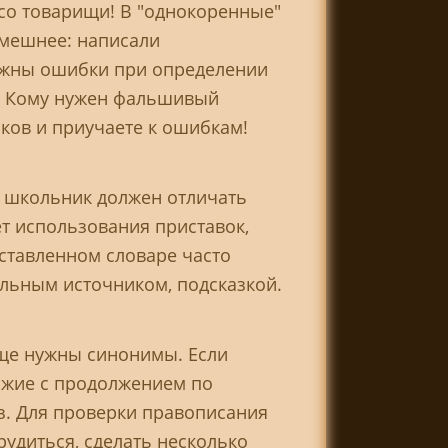
 со товарищи! В "однокоренные"
 смешнее: написали
можны ошибки при определении
н. Кому нужен фальшивый
иков и приучаете к ошибкам!
й школьник должен отличать
т использования приставок,
дставленном словаре часто
льным источником, подсказкой.
аще нужны синонимы. Если
хожие с продолжением по
з. Для проверки правописания
рудиться, сделать несколько