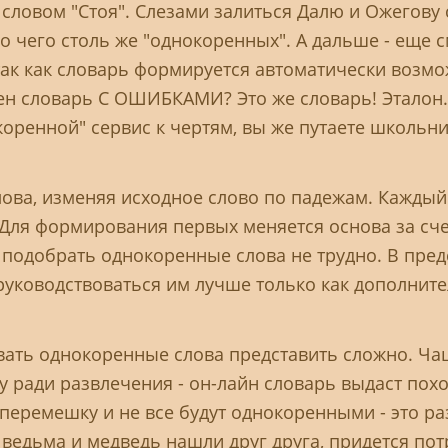
 словом "Стоя". Слезами залиться Далю и Ожегову
ого чего столь же "однокоренных". А дальше - еще
так как словарь формируется автоматически воз
жен словарь С ОШИБКАМИ? Это же словарь! Этало
коренной" сервис к чертям, вы же путаете школьн
ова, изменяя исходное слово по падежам. Кажды
 Для формирования первых меняется основа за сче
 подобрать однокоренные слова не трудно. В пре
уководствоваться им лучше только как дополните
вать однокоренные слова представить сложно. Ч
у ради развлечения - он-лайн словарь выдаст по
перемешку и не все будут однокоренными - это ра
 ведьма и медведь нашли друг друга, придется пот