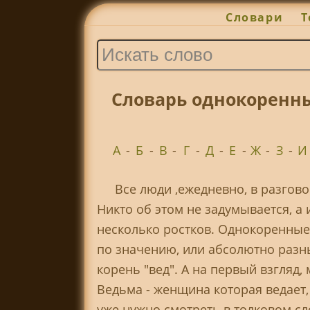
Словари
Т
Словарь однокоренны
А
-
Б
-
В
-
Г
-
Д
-
Е
-
Ж
-
З
-
И
Все люди ,ежедневно, в разгов
Никто об этом не задумывается, а 
несколько ростков. Однокоренные 
по значению, или абсолютно разны
корень "вед". А на первый взгляд,
Ведьма - женщина которая ведает, 
уже нужно смотреть в толковом сл