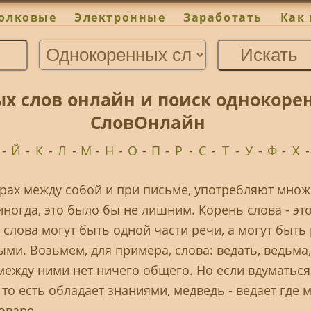
олковые
Электронные
Заработать
Как 
х слов онлайн и поиск однокорен
СловОнлайн
-
Й
-
К
-
Л
-
М
-
Н
-
О
-
П
-
Р
-
С
-
Т
-
У
-
Ф
-
Х
орах между собой и при письме, употребляют мно
иногда, это было бы не лишним. Корень слова - это
слова могут быть одной части речи, а могут быт
ми. Возьмем, для примера, слова: ведать, ведьма
 между ними нет ничего общего. Но если вдуматься,
то есть обладает знаниями, медведь - ведает где ме
оваре.