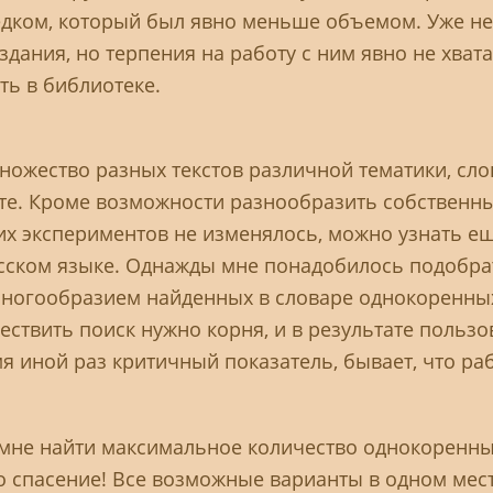
дком, который был явно меньше объемом. Уже не
дания, но терпения на работу с ним явно не хватал
ть в библиотеке.
ножество разных текстов различной тематики, сл
е. Кроме возможности разнообразить собственны
этих экспериментов не изменялось, можно узнать 
русском языке. Однажды мне понадобилось подобра
 многообразием найденных в словаре однокоренны
ствить поиск нужно корня, и в результате польз
мя иной раз критичный показатель, бывает, что ра
не найти максимальное количество однокоренных к
то спасение! Все возможные варианты в одном мес