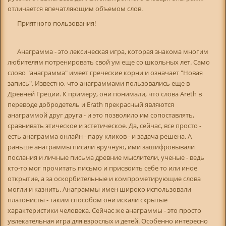
отличается впечатляющим объемом слов.
Приятного пользования!
Анаграмма - это лексическая игра, которая знакома многим
любителям потренировать свой ум еще со школьных лет. Само
слово "анаграмма" имеет греческие корни и означает "Новая
запись". Известно, что анаграммами пользовались еще в
Древней Греции. К примеру, они понимали, что слова Areth в
переводе добродетель и Erath прекрасный являются
анаграммой друг друга - и это позволило им сопоставлять,
сравнивать этическое и эстетическое. Да, сейчас, все просто -
есть анаграмма онлайн - пару кликов - и задача решена. А
раньше анаграммы писали вручную, ими зашифровывали
послания и личные письма древние мыслители, ученые - ведь
кто-то мог прочитать письмо и присвоить себе то или иное
открытие, а за оскорбительные и компрометирующие слова
могли и казнить. Анаграммы имен широко использовали
платонисты - таким способом они искали скрытые
характеристики человека. Сейчас же анаграммы - это просто
увлекательная игра для взрослых и детей. Особенно интересно