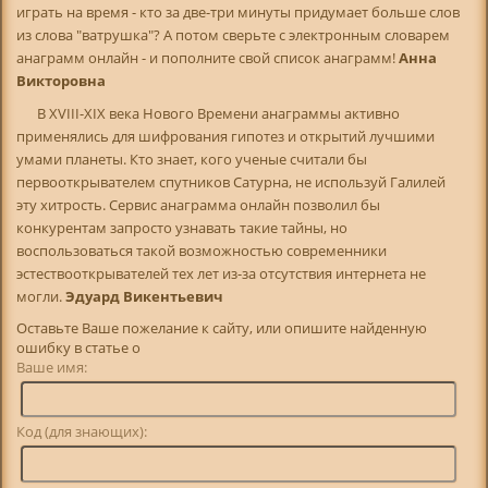
играть на время - кто за две-три минуты придумает больше слов
из слова "ватрушка"? А потом сверьте с электронным словарем
анаграмм онлайн - и пополните свой список анаграмм!
Анна
Викторовна
В XVIII-XIX века Нового Времени анаграммы активно
применялись для шифрования гипотез и открытий лучшими
умами планеты. Кто знает, кого ученые считали бы
первооткрывателем спутников Сатурна, не используй Галилей
эту хитрость. Сервис анаграмма онлайн позволил бы
конкурентам запросто узнавать такие тайны, но
воспользоваться такой возможностью современники
эстествооткрывателей тех лет из-за отсутствия интернета не
могли.
Эдуард Викентьевич
Оставьте Ваше пожелание к сайту, или опишите найденную
ошибку в статье о
Ваше имя:
Код (для знающих):