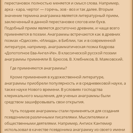
перестановок полностью меняется и смысл слова. Например,
арка - кара, чертог — горечь, зов - воз и так далее. Вторым
значение термина анаграмма является литературный прием,
заключенный в данной перестановке слогов или букв.
Подобный прием является достаточно древним, и чаще всего
применяется в поэзии. Анаграммы встречаются как в древних
поэмах «Одиссея», «Илиада», в Библии, так и в современной
литературе, например, анаграмматическая поэма Кедрова
«Допотопное Ева-Ангел-Ие». В классической русской поэзии
анаграммы применяли В. Брюсов, В. Хлебников, В. Маяковский.
Где применяются анаграммы?
Кроме применения в художественной литературе,
анаграммы приобрели популярность и в средневековой науке, а
также науке Нового времени. В условиях господства
клерикального мышления, для ученых анаграммы были
средством зашифровывать свои открытия.
Чуть позднее анаграммы стали применяться для создания
псевдонимов различными писателями. Мыслителями и
общественными деятелями. Например, Антиох Кантемир
использовал в качестве псевдонима анаграмму из своего имени