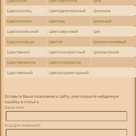
Царскосел
Цветоделитель
Цеж
Царскоселец
Цветоделительный
Цежение
Царскоселок
Цветоед
Цеженый
Царскосельский
Цветозвуковой
Цез
Царскосельцо
Цветок
Цезальпиниевый
Царственно
Цветоконтрастный
Цезальпиния
Царственность
Цветокорректор
Царственный
Цветокорректорный
Оставьте Ваше пожелание к сайту, или опишите найденную
ошибку в статье о
Ваше имя:
Код (для знающих):