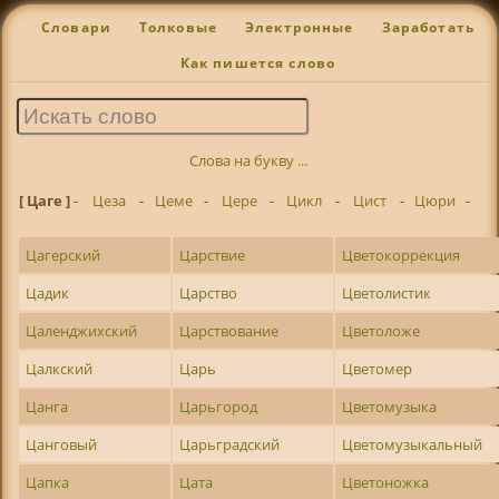
Словари
Толковые
Электронные
Заработать
Как пишется слово
Слова на букву ...
[ Цаге ]
-
Цеза
-
Цеме
-
Цере
-
Цикл
-
Цист
-
Цюри
-
Цагерский
Царствие
Цветокоррекция
Цадик
Царство
Цветолистик
Цаленджихский
Царствование
Цветоложе
Цалкский
Царь
Цветомер
Цанга
Царьгород
Цветомузыка
Цанговый
Царьградский
Цветомузыкальный
Цапка
Цата
Цветоножка