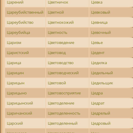
Царений
Цветничок
Цевка
Цареубийственный
Цветной
Цевковый
Цареубийство
Цветнокожий
Цевница
Цареубийца
Цветность
Цевочный
Царизм
Цветоведение
Цевье
Царистский
Цветовод
Цедент
Царица
Цветоводство
Цедилка
Царицин
Цветоводческий
Цедильный
Царицын
Цветовой
Цедильщик
Царицыно
Цветовосприятие
Цедра
Царицынский
Цветоделение
Цедрат
Царичанский
Цветоделенность
Цедрелый
Царский
Цветоделенный
Цедровый