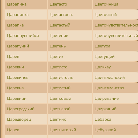
Царапина
Цветасто
Цветочница
Царапинка
Цветастость
Цветочный
Царапка
Цветастый
Цветочувствительнос
Царапнувшийся
Цветение
Цветочувствительны
Царапучий
Цветень
Цветуха
Царев
Цветик
Цветущий
Царевич
Цветисто
Цвиккау
Царевичев
Цветистость
Цвинглианский
Царевна
Цветистый
Цвинглианство
Царевнин
Цветковый
Цвирикание
Цареградский
Цветневой
Цвирканий
Царедворец
Цветник
Цебарка
Царек
Цветниковый
Цебусовой