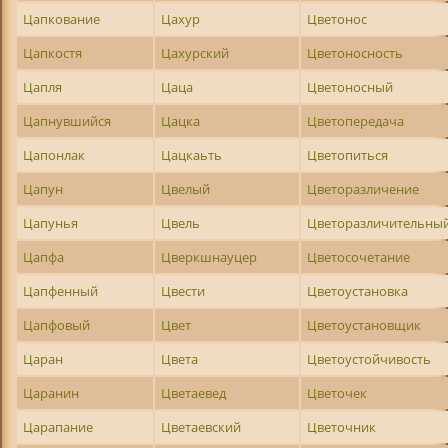
Цапкование
Цахур
Цветонос
Цапкостя
Цахурский
Цветоносность
Цапля
Цаца
Цветоносный
Цапнувшийся
Цацка
Цветопередача
Цапонлак
Цацкаьть
Цветопиться
Цапун
Цвелый
Цветоразличение
Цапунья
Цвель
Цветоразличительны
Цапфа
Цверкшнауцер
Цветосочетание
Цапфенный
Цвести
Цветоустановка
Цапфовый
Цвет
Цветоустановщик
Царан
Цвета
Цветоустойчивость
Царанин
Цветаевед
Цветочек
Царапание
Цветаевский
Цветочник