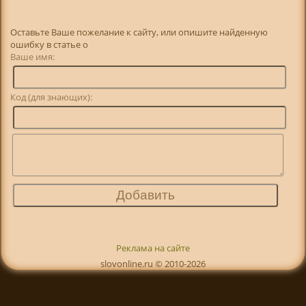
Оставьте Ваше пожелание к сайту, или опишите найденную
ошибку в статье о
Ваше имя:
Код (для знающих):
Реклама на сайте
slovonline.ru © 2010-2026