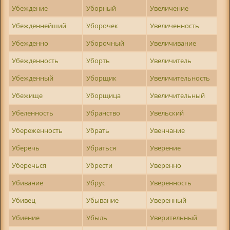
Убеждение
Уборный
Увеличение
Убежденнейший
Уборочек
Увеличенность
Убежденно
Уборочный
Увеличивание
Убежденность
Уборть
Увеличитель
Убежденный
Уборщик
Увеличительность
Убежище
Уборщица
Увеличительный
Убеленность
Убранство
Увельский
Убереженность
Убрать
Увенчание
Уберечь
Убраться
Уверение
Уберечься
Убрести
Уверенно
Убивание
Убрус
Уверенность
Убивец
Убывание
Уверенный
Убиение
Убыль
Уверительный