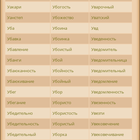
Уакари
Убогость
Уварочный
Уанстеп
Убожество
Уватский
Уба
Убоина
Увд
Убавка
Убоинка
Уведенность
Убавление
Убоистый
Уведомитель
Убанги
Убой
Уведомительница
Убаюканность
Убойность
Уведомительный
Убаюкивание
Убойный
Уведомление
Убег
Убор
Уведомленность
Убегание
Убористо
Увезенность
Убедительно
Убористость
Увезти
Убедительность
Убористый
Увековечение
Убедительный
Уборка
Увековечивание