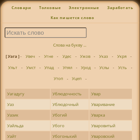
Словари
Толковые
Электронные
Заработать
Как пишется слово
Слова на букву ...
[ Уага ]
-
Увеч
-
Угне
-
Удес
-
Ужов
-
Указ
-
Укря
-
Ульт
-
Умст
-
Упад
-
Упял
-
Урод
-
Услы
-
Усть
-
Утоп
-
Уцеп
-
Уагадугу
Ублюдочность
Увар
Уаз
Ублюдочный
Уваривание
Уазик
Убогий
Уварка
Уайльда
Убого
Уваровитый
Уайт
Убогонький
Уваровский