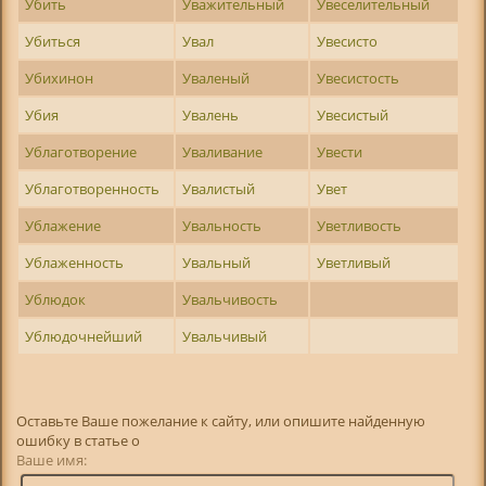
Убить
Уважительный
Увеселительный
Убиться
Увал
Увесисто
Убихинон
Уваленый
Увесистость
Убия
Увалень
Увесистый
Ублаготворение
Уваливание
Увести
Ублаготворенность
Увалистый
Увет
Ублажение
Увальность
Уветливость
Ублаженность
Увальный
Уветливый
Ублюдок
Увальчивость
Ублюдочнейший
Увальчивый
Оставьте Ваше пожелание к сайту, или опишите найденную
ошибку в статье о
Ваше имя: