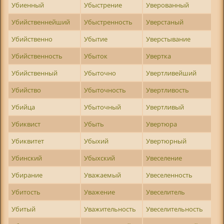
Убиенный
Убыстрение
Уверованный
Убийственнейший
Убыстренность
Уверстаный
Убийственно
Убытие
Уверстывание
Убийственность
Убыток
Увертка
Убийственный
Убыточно
Увертливейший
Убийство
Убыточность
Увертливость
Убийца
Убыточный
Увертливый
Убиквист
Убыть
Увертюра
Убиквитет
Убыхий
Увертюрный
Убинский
Убыхский
Увеселение
Убирание
Уважаемый
Увеселенность
Убитость
Уважение
Увеселитель
Убитый
Уважительность
Увеселительность