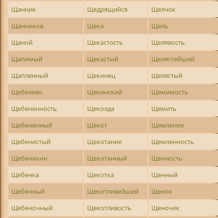
Щанник
Щедрящийся
Щелчок
Щанников
Щека
Щель
Щаной
Щекастость
Щелявость
Щапимый
Щекастый
Щелястейший
Щапленный
Щекинец
Щелястый
Щебелево
Щекинский
Щемимость
Щебененность
Щеколда
Щемить
Щебененный
Щекот
Щемление
Щебенистый
Щекотание
Щемленность
Щебенихин
Щекотанный
Щенность
Щебенка
Щекотка
Щенный
Щебенный
Щекотливейший
Щенок
Щебеночный
Щекотливость
Щеночек