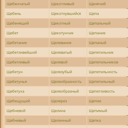
Щебенчатый
Щекотливый
Щенячий
Щебень
Щекотнувшийся
Щепа
Щебенящий
Щекотный
Щепальный
Щебет
Щекотунчик
Щепание
Щебетание
Щелевание
Щепаный
Щебетливейший
Щелеватый
Щепетильник
Щебетливый
Щелевой
Щепетильников
Щебетун
Щелезубый
Щепетильность
Щебетунья
Щелеобразность
Щепетильный
Щебетуха
Щелеобразный
Щепетливость
Щебещущий
Щелерез
Щепие
Щебневой
Щелина
Щепимый
Щебневый
Щелинный
Щепка