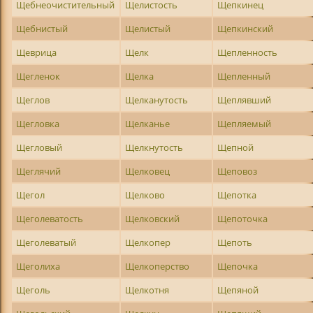
Щебнеочистительный
Щелистость
Щепкинец
Щебнистый
Щелистый
Щепкинский
Щеврица
Щелк
Щепленность
Щегленок
Щелка
Щепленный
Щеглов
Щелканутость
Щеплявший
Щегловка
Щелканье
Щепляемый
Щегловый
Щелкнутость
Щепной
Щеглячий
Щелковец
Щеповоз
Щегол
Щелково
Щепотка
Щеголеватость
Щелковский
Щепоточка
Щеголеватый
Щелкопер
Щепоть
Щеголиха
Щелкоперство
Щепочка
Щеголь
Щелкотня
Щепяной