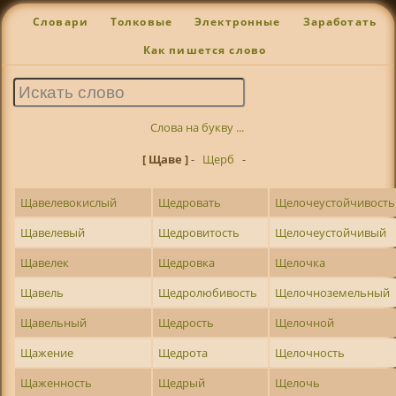
Словари
Толковые
Электронные
Заработать
Как пишется слово
Слова на букву ...
[ Щаве ]
-
Щерб
-
Щавелевокислый
Щедровать
Щелочеустойчивость
Щавелевый
Щедровитость
Щелочеустойчивый
Щавелек
Щедровка
Щелочка
Щавель
Щедролюбивость
Щелочноземельный
Щавельный
Щедрость
Щелочной
Щажение
Щедрота
Щелочность
Щаженность
Щедрый
Щелочь