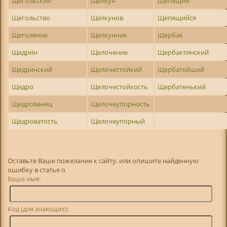
Щегольский
Щелкун
Щепящий
Щегольство
Щелкунов
Щепящийся
Щеголяние
Щелкунчик
Щербак
Щедрин
Щелочение
Щербактинский
Щедринский
Щелочестойкий
Щербатейший
Щедро
Щелочестойкость
Щербатенький
Щедрованец
Щелочеупорность
Щедроватость
Щелочеупорный
Оставьте Ваше пожелание к сайту, или опишите найденную
ошибку в статье о
Ваше имя:
Код (для знающих):