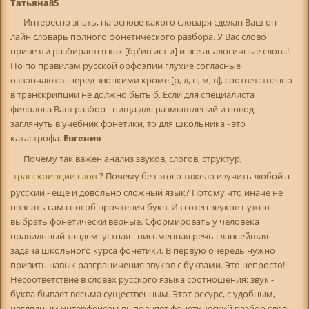
Татьяна85
Интересно знать, на основе какого словаря сделан Ваш он-
лайн словарь полного фонетического разбора. У Вас слово
привезти разбирается как [бр'ив'ист'и] и все аналогичные слова!.
Но по правилам русской орфоэпии глухие согласные
озвончаются перед звонкими кроме [р, л, н, м, в], соответственно
в транскрипции не должно быть б. Если для специалиста
филолога Ваш разбор - пища для размышлений и повод
заглянуть в учебник фонетики, то для школьника - это
катастрофа.
Евгения
Почему так важен анализ звуков, слогов, структур,
транскрипции слов
? Почему без этого тяжело изучить любой а
русский - еще и довольно сложный язык? Потому что иначе не
познать сам способ прочтения букв. Из сотен звуков нужно
выбрать фонетически верные. Сформировать у человека
правильный тандем: устная - письменная речь главнейшая
задача школьного курса фонетики. В первую очередь нужно
привить навык разграничения звуков с буквами. Это непросто!
Несоответствие в словах русского языка соотношения: звук -
буква бывает весьма существенным. Этот ресурс, с удобным,
наглядным интерфейсом выполняет фонетический разбор слов