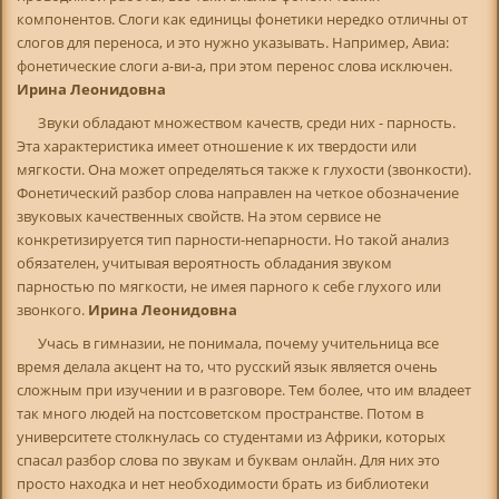
компонентов. Слоги как единицы фонетики нередко отличны от
слогов для переноса, и это нужно указывать. Например, Авиа:
фонетические слоги а-ви-а, при этом перенос слова исключен.
Ирина Леонидовна
Звуки обладают множеством качеств, среди них - парность.
Эта характеристика имеет отношение к их твердости или
мягкости. Она может определяться также к глухости (звонкости).
Фонетический разбор слова направлен на четкое обозначение
звуковых качественных свойств. На этом сервисе не
конкретизируется тип парности-непарности. Но такой анализ
обязателен, учитывая вероятность обладания звуком
парностью по мягкости, не имея парного к себе глухого или
звонкого.
Ирина Леонидовна
Учась в гимназии, не понимала, почему учительница все
время делала акцент на то, что русский язык является очень
сложным при изучении и в разговоре. Тем более, что им владеет
так много людей на постсоветском пространстве. Потом в
университете столкнулась со студентами из Африки, которых
спасал разбор слова по звукам и буквам онлайн. Для них это
просто находка и нет необходимости брать из библиотеки