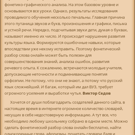
фонетико-графического анализа. На этом базовом уровне и
основываются все уроки. Однако, результаты исследования
проводимого обучения несколько печальны. Главная причина
этого путаница звуков и букв, произношения и графики, письма
и устной речи. Нередко, подсчитывая звуки дети, думая о буквах,
называют именно их число. И происходит нарушение развития
культуры языка. Формируются ошибочные навыки, которые
впоследствии уже некому исправить. Поэтому фонетический
разбор слова онлайн может быть полезен для
совершенствования знаний, анализа ошибок, развития
речевого опыта. К сожалению, встречаются молодые учителя,
допускающие неточности и подменивающие понятия
орфоэпии. Не потому, что они не знают, а потому что русский
язык сложнейший. И багаж, который им дал ВУЗ, требует
огромного усиления и выработки чутья.
Виктор Седов
Хочется от души поблагодарить создателей данного сайта, в
настоящее время в интернете огромное количество словарей,
несущих в себе недостоверную информацию. А тут все, что
необходимо любому школьнику собрано в одном месте. Можно
сделать фонетический разбор слова онлайн бесплатно, найти
однокоренные слова, афоризмы, почитать словари Даля и