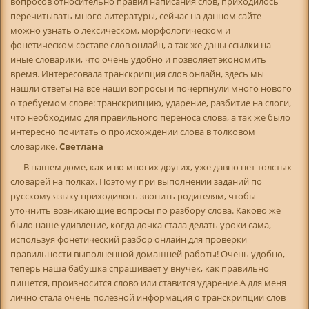
вопросов относительно правил написания слов, приходилось
перечитывать много литературы, сейчас на данном сайте
можно узнать о лексическом, морфологическом и
фонетическом составе слов онлайн, а так же даны ссылки на
иные словарики, что очень удобно и позволяет экономить
время. Интересовала транскрипция слов онлайн, здесь мы
нашли ответы на все наши вопросы и почерпнули много нового
о требуемом слове: транскрипцию, ударение, разбитие на слоги,
что необходимо для правильного переноса слова, а так же было
интересно почитать о происхождении слова в толковом
словарике.
Светлана
В нашем доме, как и во многих других, уже давно нет толстых
словарей на полках. Поэтому при выполнении заданий по
русскому языку приходилось звонить родителям, чтобы
уточнить возникающие вопросы по разбору слова. Каково же
было наше удивление, когда дочка стала делать уроки сама,
используя фонетический разбор онлайн для проверки
правильности выполненной домашней работы! Очень удобно,
теперь наша бабушка спрашивает у внучек, как правильно
пишется, произносится слово или ставится ударение.А для меня
лично стала очень полезной информация о транскрипции слов