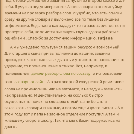
подготовки домашнего задания сыну, он во втором классе и для
себя. Я учусь в пед университете. А эти словари экономят уйму
времени на проверку разбора слов. И удобно, что есть ссылки
сразу на другие словари и выложено все по теме без лишней
информации. Ведь часто как зададут что-то заковыристое, вот и
проверяю себя, не хочется выглядеть глупо, сдавая работы с
ошибками . Спасибо за доступную информацию.
Tatjana
А мы уже давно пользуемся вашим ресурсом всей семьей.
Для старшего сына при выполнении домашних заданий
приходится частенько заглядывать и уточнять то написание, то
ударение, то произношение в стихах. Вот, например, в
понедельник
делали разбор слова по составу
и использовали
ваш
словарь онлайн
. А в разговорной ежедневной речи такие
слова не произносишь или на автомате, и не задумываешься -
как правильно. И действительно, на сколько быстро
осуществлять поиск по словарях онлайн, а не бегать и
заказывать словари книжные, а потом еще и долго листать. А в
этом году вот и папа на заочное отделение поступил. А там и
младшему скоро в школу. Так что мы с Вами подружились на
долго .