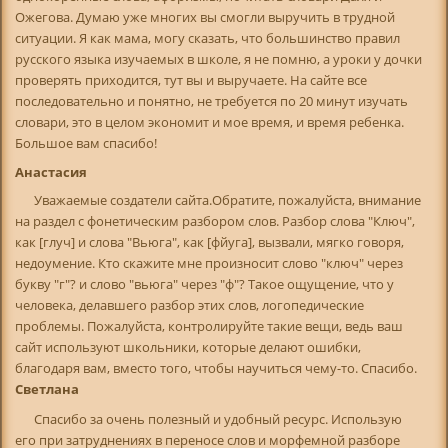
Ожегова. Думаю уже многих вы смогли выручить в трудной
ситуации. Я как мама, могу сказать, что большинство правил
русского языка изучаемых в школе, я не помню, а уроки у дочки
проверять приходится, тут вы и выручаете. На сайте все
последовательно и понятно, не требуется по 20 минут изучать
словари, это в целом экономит и мое время, и время ребенка.
Большое вам спасибо!
Анастасия
Уважаемые создатели сайта.Обратите, пожалуйста, внимание
на раздел с фонетическим разбором слов. Разбор слова "Ключ",
как [глуч] и слова "Вьюга", как [фйуга], вызвали, мягко говоря,
недоумение. Кто скажите мне произносит слово "ключ" через
букву "г"? и слово "вьюга" через "ф"? Такое ощущение, что у
человека, делавшего разбор этих слов, логопедические
проблемы. Пожалуйста, контролируйте такие вещи, ведь ваш
сайт используют школьники, которые делают ошибки,
благодаря вам, вместо того, чтобы научиться чему-то. Спасибо.
Светлана
Спасибо за очень полезный и удобный ресурс. Использую
его при затруднениях в переносе слов и морфемной разборе