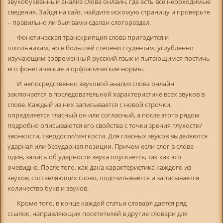
звукобуквенный анализ слова онлайн, где есть все необходимые
сведения. Зайдя на сайт, найдите искомую страницу и проверьте
– правильно ли был вами сделан слогораздел.
Фонетическая транскрипция слова пригодится и
школьникам, но в большей степени студентам, углубленно
изучающим современный русский язык и пытающимся постичь
его фонетические и орфоэпические нормы.
И непосредственно звуковой анализ слова онлайн
заключается в последовательной характеристике всех звуков в
слове. Каждый из них записывается с новой строчки,
определяется гласный он или согласный, а после этого рядом
подробно описываются его свойства с точки зрения глухости/
звонкости, твердости/мягкости. Для гласных звуков выделяются
ударная или безударная позиции. Причем если слог в слове
один, запись об ударности звука опускается, так как это
очевидно. После того, как дана характеристика каждого из
звуков, составляющих слово, подсчитывается и записывается
количество букв и звуков.
Кроме того, в конце каждой статьи словаря дается ряд
ссылок, направляющих посетителей в другие словари для