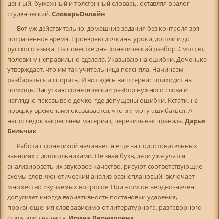
ценный, бумажный и толстенный словарь, оставляя в залог
студенческий.
СловарьОнлайн
Вот уж действительно, домашние задания без контроля зря
потраченное время. Проверяю дочкины уроки, дошли и до
русского языка. На повестке дня фонетический разбор. Смотрю,
половину неправильно сделала. Указываю на ошибки. Доченька
утверждает, что им так учительница поясняла. Начинаем
разбираться и спорить. И вот здесь ваш сервис приходит на
помощь. Запускаю фонетический разбор нужного слова и
наглядно показываю дочке, где допущены ошибки. Кстати, на
поверку временами оказывается, что и я могу ошибаться. А
напоследок закрепляем материал, перечитывая правила.
Дарья
Бильчик
Работа с фонетикой начинается еще на подготовительных
занятиях с дошкольниками. Не зная букв, дети уже учатся
анализировать их звуковое качество, рисуют соответствующие
схемы слов. Фонетический анализ разноплановый, включает
множество изучаемых вопросов. При этом он неоднозначен:
допускает иногда вариативность постановки ударения,
произношения слов зависимо от литературного, разговорного
стиля или диалекта.
Ирина Леонидовна