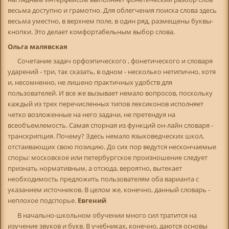
весьма доступно и грамотно. Для облегчения поиска слова здесь
весьма уместно, в верхнем поле, в один ряд, размещены буквы-
кнопки. Это делает комфортабельным выбор слова.
Ольга малявская
Сочетание задач орфоэпического , фонетического и словаря
ударений - три, так сказать, в одном - несколько нетипично, хотя
и, несомненно, не лишено практичных удобств для
пользователей. И все же вызывает немало вопросов, поскольку
каждый из трех перечисленных типов лексиконов исполняет
четко возложенные на него задачи, не претендуя на
всеобъемлемость. Самая спорная из функций он-лайн словаря -
транскрипция. Почему? Здесь немало языковедческих школ,
отстаивающих свою позицию. До сих пор ведутся нескончаемые
споры: московское или петербургское произношение следует
признать нормативным, а отсюда, вероятно, вытекает
необходимость предложить пользователям оба варианта с
указанием источников. В целом же, конечно, данный словарь -
неплохое подспорье.
Евгений
В начально-школьном обучении много сил тратится на
изучение звуков и букв. В учебниках, конечно, даются основы