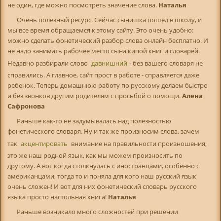
не один, где можно посмотреть значение слова.
Наталья
Очень полезный ресурс. Сейчас сынишка пошел в школу, и
мы все время обращаемся к этому сайту. Это очень удобно:
можно сделать фонетический разбор слова онлайн бесплатно. И
не надо занимать рабочее место сына кипой книг и словарей.
Недавно разбирали слово
давнишний
- без вашего словаря не
справились. А главное, сайт прост в работе - справляется даже
ребенок. Теперь домашнюю работу по русскому делаем быстро
и без звонков другим родителям с просьбой о помощи.
Алена
Сафронова
Раньше как-то не задумывалась над полезностью
фонетического словаря. Ну и так же произносим слова, зачем
так
акцентировать
внимание на правильности произношения,
это же наш родной язык, как мы можем произносить по
другому. А вот когда столкнулась с иностранцами, особенно с
американцами, тогда то и поняла для кого наш русский язык
очень сложен! И вот для них фонетический словарь русского
языка просто настольная книга!
Наталья
Раньше возникало много сложностей при решении