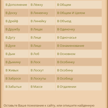
В Дополнение
В Лёжку
В Общем
В Доску
В Линеечку
В Общем И Целом
В Дрейф
В Линейку
В Объезд
В Дружбу
В Лицах
В Одиночку
В Дугу
В Лице
В Одночасье
В Духе
В Лицо
В Ознаменование
В Дым
В Лоб
В Основном
В Дымину
В Лоск
В Особинку
В Живых
В Лоскут
В Особину
В Забросе
В Лоскуты
В Особицу
В Забытьи
В Массе
В Отдалении
Оставьте Ваше пожелание к сайту, или опишите найденную