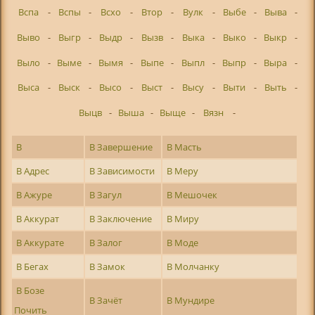
Вспа
-
Вспы
-
Всхо
-
Втор
-
Вулк
-
Выбе
-
Выва
-
Выво
-
Выгр
-
Выдр
-
Вызв
-
Выка
-
Выко
-
Выкр
-
Выло
-
Выме
-
Вымя
-
Выпе
-
Выпл
-
Выпр
-
Выра
-
Выса
-
Выск
-
Высо
-
Выст
-
Высу
-
Выти
-
Выть
-
Выцв
-
Выша
-
Выще
-
Вязн
-
В
В Завершение
В Масть
В Адрес
В Зависимости
В Меру
В Ажуре
В Загул
В Мешочек
В Аккурат
В Заключение
В Миру
В Аккурате
В Залог
В Моде
В Бегах
В Замок
В Молчанку
В Бозе
В Зачёт
В Мундире
Почить