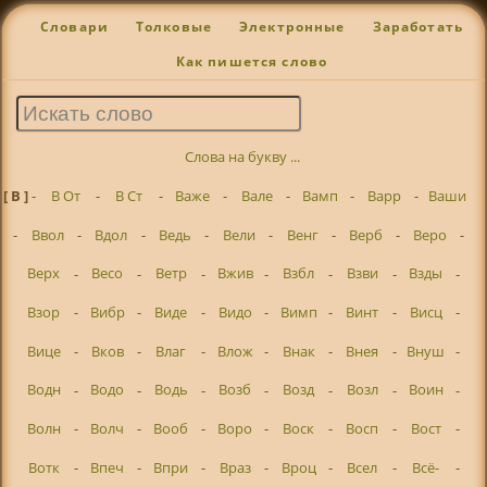
Словари
Толковые
Электронные
Заработать
Как пишется слово
Слова на букву ...
[ В ]
-
В От
-
В Ст
-
Важе
-
Вале
-
Вамп
-
Варр
-
Ваши
-
Ввол
-
Вдол
-
Ведь
-
Вели
-
Венг
-
Верб
-
Веро
-
Верх
-
Весо
-
Ветр
-
Вжив
-
Взбл
-
Взви
-
Взды
-
Взор
-
Вибр
-
Виде
-
Видо
-
Вимп
-
Винт
-
Висц
-
Вице
-
Вков
-
Влаг
-
Влож
-
Внак
-
Внея
-
Внуш
-
Водн
-
Водо
-
Водь
-
Возб
-
Возд
-
Возл
-
Воин
-
Волн
-
Волч
-
Вооб
-
Воро
-
Воск
-
Восп
-
Вост
-
Вотк
-
Впеч
-
Впри
-
Враз
-
Вроц
-
Всел
-
Всё-
-