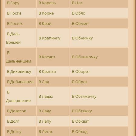
В Гору
В Корень
В Нос
В Гости
В Корне
В Обло
В Гостях
В Край
В Обмен
В Даль
В Крапинку
В Обнимку
Времён
В
В Кредит
В Обнимочку
Дальнейшем
В Диковинку
В Крепки
В Оборот
В Добавление
В Лад
В Обрез
В
В Ладах
В Обтяжечку
Довершение
В Довесок
В Ладу
В Обтяжку
В Долг
В Лапу
В Обхват
В Долгу
В Летах
В Обход