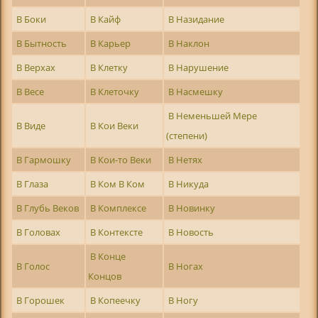
В Боки
В Кайф
В Назидание
В Бытность
В Карьер
В Наклон
В Верхах
В Клетку
В Нарушение
В Весе
В Клеточку
В Насмешку
В Неменьшей Мере
В Виде
В Кои Веки
(степени)
В Гармошку
В Кои-то Веки
В Нетях
В Глаза
В Ком В Ком
В Никуда
В Глубь Веков
В Комплексе
В Новинку
В Головах
В Контексте
В Новость
В Конце
В Голос
В Ногах
Концов
В Горошек
В Копеечку
В Ногу