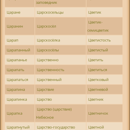
заповедник
Царане
Царскосельцы
Цветик
Цветик-
Царанин
Царскосёл
семицветик
Царап
Царскосёлка
Цветистость
Царапанный
Царскосёлы
Цветистый
Царапанье
Царственно
Цветить
Царапать
Царственность
Цветиться
Царапаться
Царственный
Цветковый
Царапина
Царствие
Цветневой
Царапинка
Царство
Цветник
Царство (царствие)
Царапка
Цветничок
Небесное
Царапнутый
Царство-государство
Цветной