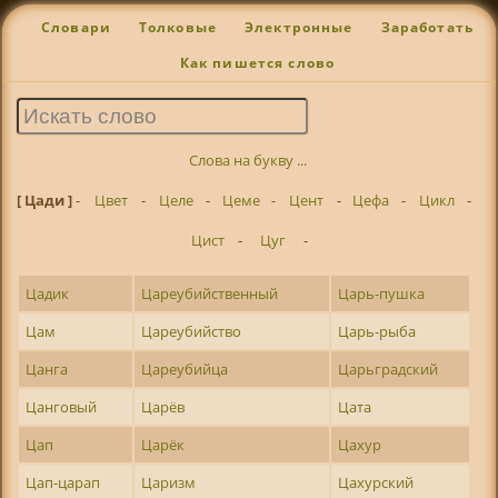
Словари
Толковые
Электронные
Заработать
Как пишется слово
Слова на букву ...
[ Цади ]
-
Цвет
-
Целе
-
Цеме
-
Цент
-
Цефа
-
Цикл
-
Цист
-
Цуг
-
Цадик
Цареубийственный
Царь-пушка
Цам
Цареубийство
Царь-рыба
Цанга
Цареубийца
Царьградский
Цанговый
Царёв
Цата
Цап
Царёк
Цахур
Цап-царап
Царизм
Цахурский