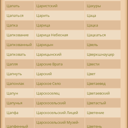
Цапать
Царистский
Цахуры
Цапаться
Царить
Цаца
Цапка
Царица
Цацка
Цапкование
Царица Небесная
Цацкаться
Цапкованный
Царицын
Цвель
Цапковать
Царицынский
Цверкшнауцер
Цапля
Царские Врата
Цвести
Цапнуть
Царский
Цвет
Цапонлак
Царское Село
Цветаевед
Цапун
Царскоселец
Цветаевский
Цапунья
Царскосельский
Цветастый
Цапфа
Царскосельский Лицей
Цветение
Царскосельский Музей-
Цапфенный
Цветень