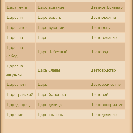
Царапнуть
Царствование
Цветной Бульвар
Царевич
Царствовать
Цветнокожий
Царевичев
Царствующий
Цветность
Царевна
Царь
Цветоведение
Царевна
Царь Небесный
Цветовод
Лебедь
Царевна-
Царь Славы
Цветоводство
лягушка
Царевнин
Царь-
Цветоводческий
Цареградский
Царь-батюшка
Цветовой
Царедворец
Царь-девица
Цветовосприятие
Царение
Царь-колокол
Цветоделение