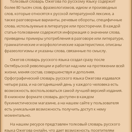
Толковый словарь Ожегова по русскому языку содержит
более 80 тысяч слов, фразеологизмов, идиом и производных
слов, которые относятся к русской литературной лексике, а
также разговорные варианты, речевые обороты, специфичные
слова, используемые в литературе или просторечии. В каждой
статье-толковании содержится информация о значении слова,
приведены примеры употребления в разговоре или литературе,
грамматические и морфологические характеристики, описаны
фразеологизмы и указаны слова, связанные по смыслу.
Ожегов словарь русского языка создал сразу после
Октябрьской революции и работал над ним на протяжении всей
жизни, меняя состав, совершенствуя и дополняя.
Орфографический словарь русского языка Ожегова издавался
четыре раза, и на сегодняшний день у каждого человека есть
возможность воспользоваться самой лучшей версией издания.
В книжном формате словарь доступен в каждом
букинистическом магазине, а на нашем сайте у пользователя
есть уникальная возможность получить доступ к нему
моментально.
На нашем ресурсе представлен толковый словарь русского
языка Ожегова онлайн, что дает возможность посетителям