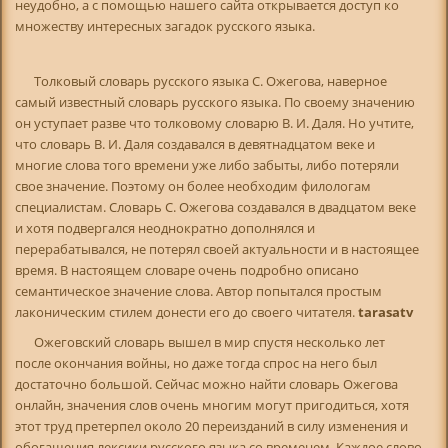
неудобно, а с помощью нашего сайта открывается доступ ко
множеству интересных загадок русского языка.
Толковый словарь русского языка С. Ожегова, наверное
самый известный словарь русского языка. По своему значению
он уступает разве что толковому словарю В. И. Даля. Но учтите,
что словарь В. И. Даля создавался в девятнадцатом веке и
многие слова того времени уже либо забыты, либо потеряли
свое значение. Поэтому он более необходим филологам
специалистам. Словарь С. Ожегова создавался в двадцатом веке
и хотя подвергался неоднократно дополнялся и
перерабатывался, не потерял своей актуальности и в настоящее
время. В настоящем словаре очень подробно описано
семантическое значение слова. Автор попытался простым
лаконическим стилем донести его до своего читателя.
tarasatv
Ожеговский словарь вышел в мир спустя несколько лет
после окончания войны, но даже тогда спрос на него был
достаточно большой. Сейчас можно найти словарь Ожегова
онлайн, значения слов очень многим могут пригодиться, хотя
этот труд претерпел около 20 переизданий в силу изменения и
обогащения лексики русского языка со временем. Каждое слово