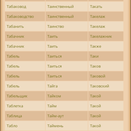
Табаковод
Таинственный
Такать
Табаководство
Таинственный
Такелаж
Табанить
Таинство
Такелаж
Табачник
Таить
Такелажник
Табачник
Таить
Также
Табель
Таиться
Таки
Табель
Таиться
Таков
Табель
Таиться
Таковой
Табель
Тайга
Таковский
Табельщик
Тайком
Такой
Таблетка
Тайм
Такой
Таблица
Тайм-аут
Такой
Табло
Таймень
Такой