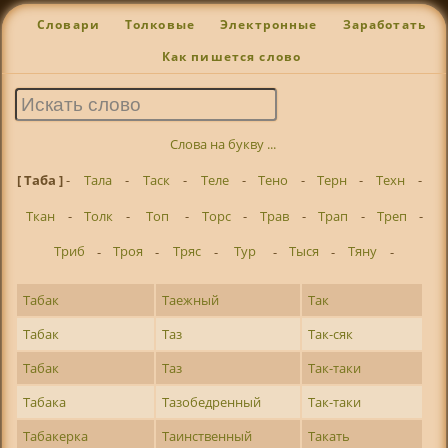
Словари
Толковые
Электронные
Заработать
Как пишется слово
Слова на букву ...
[ Таба ]
-
Тала
-
Таск
-
Теле
-
Тено
-
Терн
-
Техн
-
Ткан
-
Толк
-
Топ
-
Торс
-
Трав
-
Трап
-
Треп
-
Триб
-
Троя
-
Тряс
-
Тур
-
Тыся
-
Тяну
-
Табак
Таежный
Так
Табак
Таз
Так-сяк
Табак
Таз
Так-таки
Табака
Тазобедренный
Так-таки
Табакерка
Таинственный
Такать