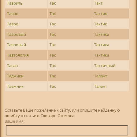
Таврить
Так
Такт
Тавро
Так
Тактик
Тавро
Так
Тактик
Тавровый
Так
Тактика
Тавровый
Так
Тактика
Тавтология
Так
Тактика
Таган
Так
Тактичный
Таджики
Так
Талант
Таежник
Так
Талант
Оставьте Ваше пожелание к сайту, или опишите найденную
ошибку в статье о Словарь Ожегова
Ваше имя: