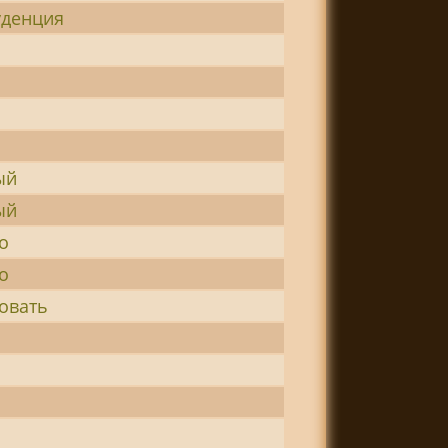
денция
ый
ый
о
о
овать