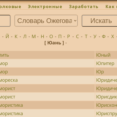
олковые
Электронные
Заработать
Как 
И
-
Й
-
К
-
Л
-
М
-
Н
-
О
-
П
-
Р
-
С
-
Т
-
У
-
Ф
-
Х
[ Юань ]
-
ить
Юный
мор
Юпитер
мор
Юр
ореска
Юридиче
орист
Юридиче
орист
Юрисдик
ористика
Юрискон
ористика
Юриспру