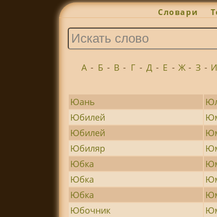
Словари
Т
А
-
Б
-
В
-
Г
-
Д
-
Е
-
Ж
-
З
-
Юань
Юл
Юбилей
Ю
Юбилей
Ю
Юбиляр
Юм
Юбка
Юм
Юбка
Юм
Юбка
Юм
Юбочник
Юм