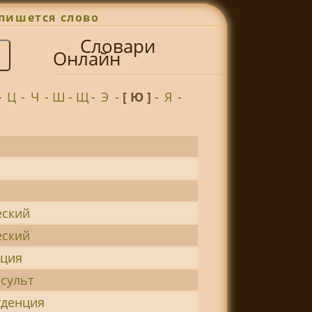
пишется слово
Словари
Онлайн
-
Ц
-
Ч
-
Ш
-
Щ
-
Э
-
[ Ю ]
-
Я
-
ский
ский
ция
сульт
денция