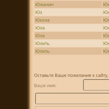
Южанин
Юн
Юз
Юн
Юкола
Юн
Юла
Ю
Юла
Юн
Юлить
Юн
Юлить
Ю
Оставьте Ваше пожелание к сайту
Ваше имя: