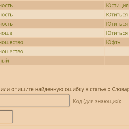
ость
Юстиция
ость
Ютиться
ость
Ютиться
ноша
Ютиться
ошество
Юфть
ошество
ный
, или опишите найденную ошибку в статье о Слова
Код (для знающих):