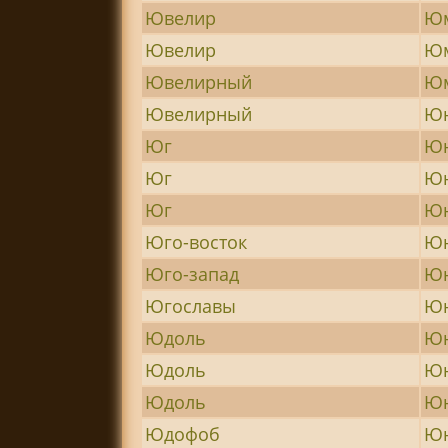
Ювелир
Юм
Ювелир
Юм
Ювелирный
Юм
Ювелирный
Ю
Юг
Ю
Юг
Юн
Юг
Юн
Юго-восток
Ю
Юго-запад
Ю
Югославы
Ю
Юдоль
Ю
Юдоль
Ю
Юдоль
Ю
Юдофоб
Юн