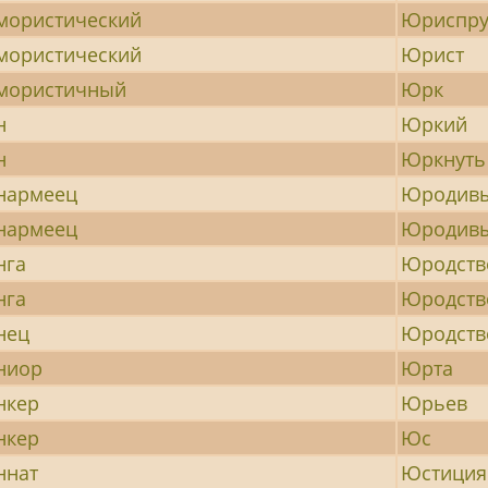
ористический
Юриспру
ористический
Юрист
ористичный
Юрк
н
Юркий
н
Юркнуть
армеец
Юродив
армеец
Юродив
нга
Юродств
нга
Юродств
нец
Юродств
ниор
Юрта
нкер
Юрьев
нкер
Юс
нат
Юстиция