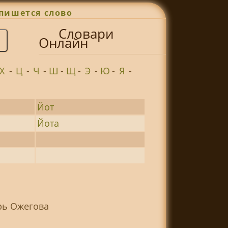
пишется слово
Словари
Онлайн
Х
-
Ц
-
Ч
-
Ш
-
Щ
-
Э
-
Ю
-
Я
-
Йот
Йота
рь Ожегова