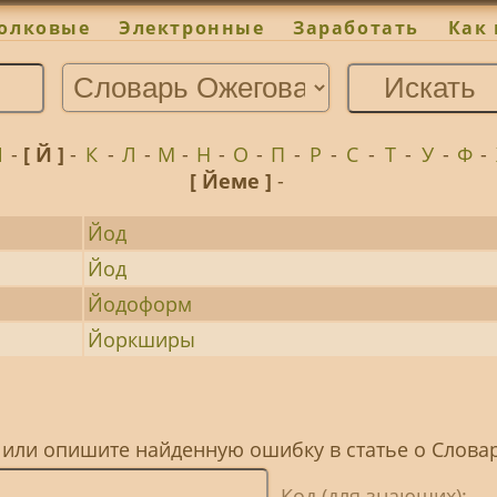
олковые
Электронные
Заработать
Как 
И
-
[ Й ]
-
К
-
Л
-
М
-
Н
-
О
-
П
-
Р
-
С
-
Т
-
У
-
Ф
-
[ Йеме ]
-
Йод
Йод
Йодоформ
Йоркширы
, или опишите найденную ошибку в статье о Слова
Код (для знающих):