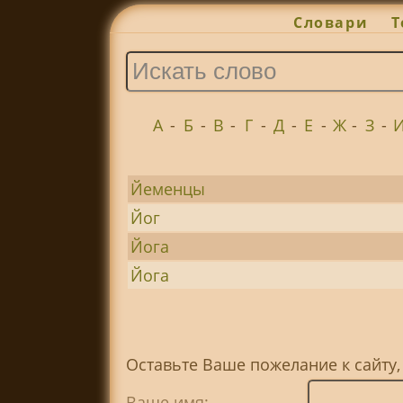
Словари
Т
А
-
Б
-
В
-
Г
-
Д
-
Е
-
Ж
-
З
-
Йеменцы
Йог
Йога
Йога
Оставьте Ваше пожелание к сайту
Ваше имя: