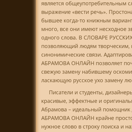
является общеупотребительным сл
выражение «вести речь». Простона
бывшее когда-то книжным вариант
много, все они имеют несходное з
одного слова. В СЛОВАРЕ РУССК
позволяющий людям творческим, п
синонимические связи. Адаптир
АБРАМОВА ОНЛАЙН позволяет почув
свежую замену набившему оскоми
ласкающую русское ухо замену лю
Писатели и студенты, дизайнер
красивые, эффектные и оригинал
Абрамова – идеальный помощник 
АБРАМОВА ОНЛАЙН крайне просто
нужное слово в строку поиска и на