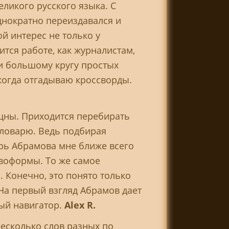
ликого русского языка. С
днократно переиздавался и
 интерес не только у
тся работе, как журналистам,
 и большому кругу простых
 когда отгадываю кроссворды.
ящны. Приходится перебирать
словарю. Ведь подбирая
рь Абрамова мне ближе всего
овоформы. То же самое
. Конечно, это понято только
 На первый взгляд Абрамов дает
ный навигатор.
Alex R.
есколько слов разных по