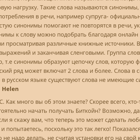
овую нагрузку. Такие слова называются синонимы
употребления в речи, например супруга- официальн
частую синонимы помогают не повторятся в речи, у
нимы к слову можно подобрать благодаря онлайн 
ни просматривая различные книжные источники. 
х выражений и заканчивая сленговыми. Группа сл
ю, т.е синонимы образуют цепочку слов, которую 
кий ряд может включат 2 слова и более. Слова в
 в русском языке существуют слова не имеющие си
 Helen
. Как много вы об этом знаете? Скорее всего, кто-
тоятельно начать получать Биткойн? Возможно, даж
сли я скажу вам, что теперь это может сделать лю
и попытаетесь, поскольку это так легко! Показалс
 не надо делать, не считая установки его на свой 