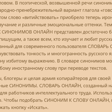
овом. В поэтической, возвышенной речи синонимо
родно-пренебрежительный вариант глагола «говор
ом слово «витийствовать» приобрело теперь ирон
вучание и различные эмоциональные оттенки. Тем
ИХ СИНОНИМОВ ОНЛАЙН представлен достаточно б
ишущим, а также всем, кто изучает и любит русск
ованный для современного пользователя СЛОВАР
ствовать тонкость и многогранность русского я
ну избитому выражению. В словаре синонимов мо
бому иностранному слову при переводе текстов.
ы, блогеры и целая армия копирайтеров для своей
ьные СИНОНИМЫ. СЛОВАРЬ ОНЛАЙН, созданный на
для работников интеллектуального труда. Испо
. Чтобы подобрать СИНОНИМ К СЛОВУ ОНЛАЙН, н
жать кнопку «Искать».