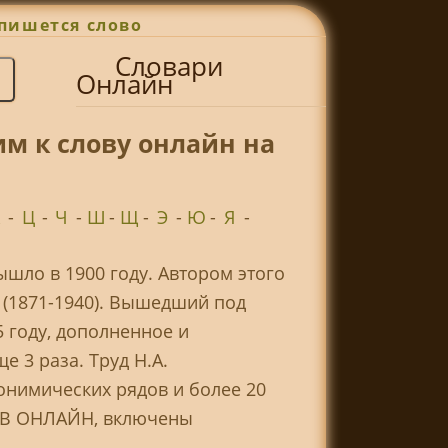
пишется слово
Словари
Онлайн
м к слову онлайн на
-
Ц
-
Ч
-
Ш
-
Щ
-
Э
-
Ю
-
Я
-
шло в 1900 году. Автором этого
(1871-1940). Вышедший под
5 году, дополненное и
е 3 раза. Труд Н.А.
онимических рядов и более 20
МОВ ОНЛАЙН, включены