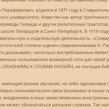
 Переферкович, родился в 1871 году в Ставрополь
ого университета. Известен как автор трехтомног
перевода Талмуда и других религиозных трактатов,
школе Петершуле в Санкт-Петербурге. В 1919 году
вательскую и издательскую деятельность. «Слова
остаточной степени оценен современниками Н. Пе
и доказывают, насколько востребованным являет
еменные пользователи всемирной сети для своей 
ть СИНОНИМЫ К СЛОВАМ ОНЛАЙН, не посещая библ
 имеющие разное звучание, но либо одинаковые 
овые синонимические связи возникают в языке н
с внедрением в язык заимствованных иностранных 
тие может обозначаться разными словами. Так нап