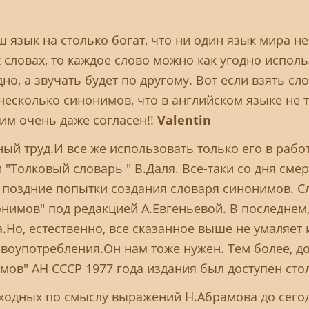
ш язык на столько богат, что ни один язык мира не
х словах, то каждое слово можно как угодно испол
дно, а звучать будет по другому. Вот если взять сл
несколько синонимов, что в английском языке не т
этим очень даже согласен!!
Valentin
ый труд.И все же использовать только его в работе
"Толковый словарь " В.Даля. Все-таки со дня сме
е поздние попытки создания словаря синонимов. 
нимов" под редакцией А.Евгеньевой. В последнем,
Но, естественно, все сказанное выше не умаляет 
воупотребления.Он нам тоже нужен. Тем более, д
мов" АН СССР 1977 года издания был доступен сто
сходных по смыслу выражений Н.Абрамова до сего