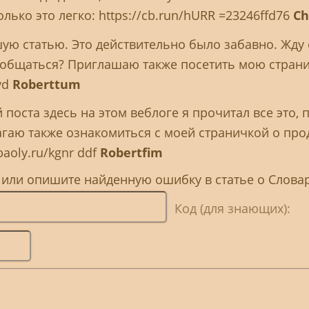
лько это легко: https://cb.run/hURR =23246ffd76
Ch
ую статью. Это действительно было забавно. Жду
пообщаться? Приглашаю также посетить мою страни
yd
Roberttum
 поста здесь на этом веблоге я прочитал все это, 
гаю также ознакомиться с моей страничкой о про
aoly.ru/kgnr ddf
Robertfim
, или опишите найденную ошибку в статье о Слов
Код (для знающих):