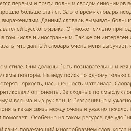
ляется первым и почти полным сводом синонимов ве
прошло больше ста лет. За это время словарь нео
 выражениями. Данный словарь вызывать большой
вателей русского языка. Он может сильно пригоди
в том числе и иностранным. Так же он интересен
казать, что данный словарь очень меня выручает,
тном стиле. Они должны быть познавательны и из
емлемы повторы. Не веду поиск по одному только 
потерять яркость, насыщенность материала. Слова
о критиковали оппоненты. За сходные по смыслу сл
му и весьма и из рук вон. И безгранично и ужасно
 понять какая связь между очень и ужасно тяжело.
 помогает . Особенно на таком ресурсе, где удоб
й язык, поражающий многообразием слов, когда н