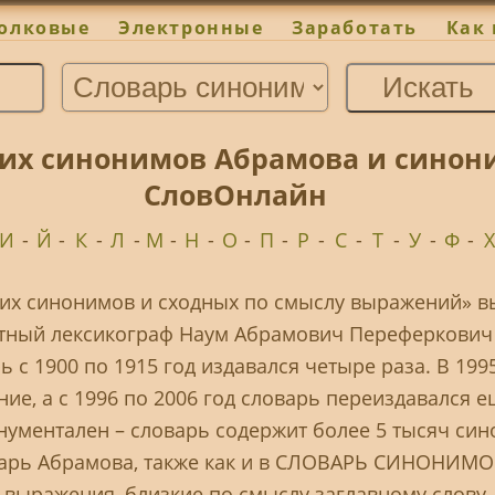
олковые
Электронные
Заработать
Как 
их синонимов Абрамова и синони
СловОнлайн
И
-
Й
-
К
-
Л
-
М
-
Н
-
О
-
П
-
Р
-
С
-
Т
-
У
-
Ф
-
Х
их синонимов и сходных по смыслу выражений» вы
тный лексикограф Наум Абрамович Переферкович 
 с 1900 по 1915 год издавался четыре раза. В 199
ие, а с 1996 по 2006 год словарь переиздавался ещ
ументален – словарь содержит более 5 тысяч син
оварь Абрамова, также как и в СЛОВАРЬ СИНОНИ
выражения, близкие по смыслу заглавному слову.