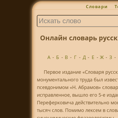
Словари
Т
Онлайн словарь русск
А
-
Б
-
В
-
Г
-
Д
-
Е
-
Ж
-
З
-
Первое издание «Словаря русск
монументального труда был извес
псевдонимом «Н. Абрамов» словарь
исправленное, вышло его 5-е издан
Переферковича действительно мон
тысяч слов. Помимо лексем в сл
синонимические фразеологизмы – 