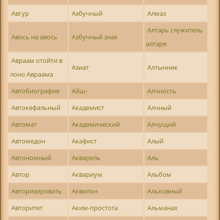
Авгур
Азбучный
Алмаз
Алтарь служитель
Авось на авось
Азбучный знак
алтаря
Авраам отойти в
Азиат
Алтынник
лоно Авраама
Автобиография
Айш-
Алчность
Автокефальный
Академист
Алчный
Автомат
Академический
Алчущий
Автомедон
Акафист
Алый
Автономный
Акварель
Аль
Автор
Аквариум
Альбом
Авторизировать
Аквилон
Альковный
Авторитет
Аким-простота
Альманах