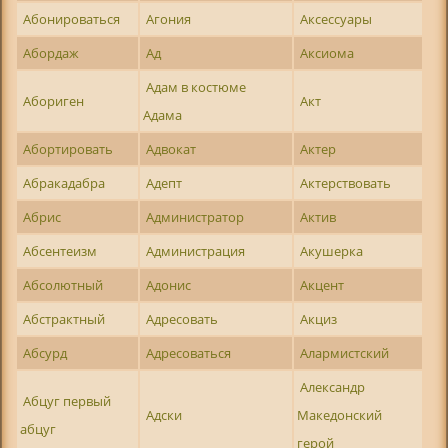
Абонироваться
Агония
Аксессуары
Абордаж
Ад
Аксиома
Адам в костюме
Абориген
Акт
Адама
Абортировать
Адвокат
Актер
Абракадабра
Адепт
Актерствовать
Абрис
Администратор
Актив
Абсентеизм
Администрация
Акушерка
Абсолютный
Адонис
Акцент
Абстрактный
Адресовать
Акциз
Абсурд
Адресоваться
Алармистский
Александр
Абцуг первый
Адски
Македонский
абцуг
герой