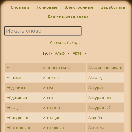
Словари
Толковые
Электронные
Заработать
Как пишется слово
Слова на букву ...
[ А ]
-
Альф
-
Арте
-
А
Авторствовать
Аккомпанировать
А также
Автохтон
Аккорд
Абдериты
Аггел
Аккурат
Абдикация
Агент
Аккуратность
Абзац
Агитатор
Аккуратный
Абитуриент
Агитация
Акробат
Абонировать
Агитировать
Аксессуар