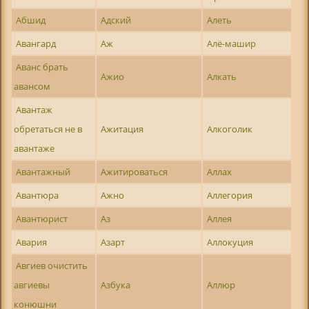
Абшид
Адский
Алеть
Авангард
Аж
Алё-машир
Аванс брать
Ажио
Алкать
авансом
Авантаж
обретаться не в
Ажитация
Алкоголик
авантаже
Авантажный
Ажитироваться
Аллах
Авантюра
Ажно
Аллегория
Авантюрист
Аз
Аллея
Авария
Азарт
Аллокуция
Авгиев очистить
авгиевы
Азбука
Аллюр
конюшни