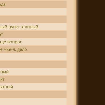
ада
ный пункт этапный
ет
еще вопрос
е чье-л. дело
рный
кт
ктный