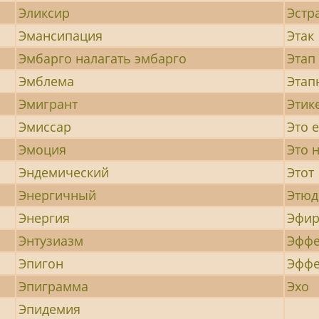
Эликсир
Эстр
Эмансипация
Этак
Эмбарго налагать эмбарго
Этап
Эмблема
Этап
Эмигрант
Этик
Эмиссар
Это 
Эмоция
Это н
Эндемический
Этот
Энергичный
Этюд
Энергия
Эфи
Энтузиазм
Эффе
Эпигон
Эффе
Эпиграмма
Эхо
Эпидемия