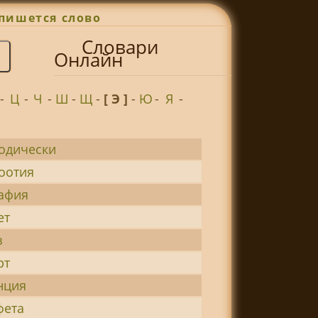
пишется слово
Словари
Онлайн
-
Ц
-
Ч
-
Ш
-
Щ
-
[ Э ]
-
Ю
-
Я
-
одически
оотия
афия
ет
з
рт
нция
фета