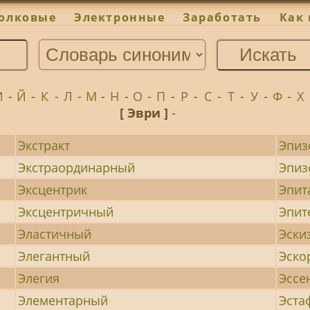
олковые
Электронные
Заработать
Как 
И
-
Й
-
К
-
Л
-
М
-
Н
-
О
-
П
-
Р
-
С
-
Т
-
У
-
Ф
-
Х
[ Эври ]
-
Экстракт
Эпиз
Экстраординарный
Эпиз
Эксцентрик
Эпит
Эксцентричный
Эпит
Эластичный
Эски
Элегантный
Эско
Элегия
Эссе
Элементарный
Эста