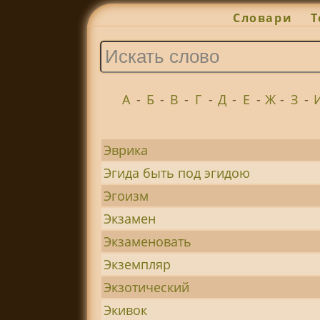
Словари
Т
А
-
Б
-
В
-
Г
-
Д
-
Е
-
Ж
-
З
-
Эврика
Эгида быть под эгидою
Эгоизм
Экзамен
Экзаменовать
Экземпляр
Экзотический
Экивок