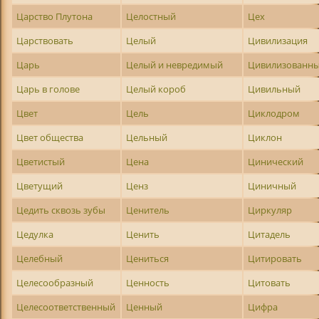
Царство Плутона
Целостный
Цех
Царствовать
Целый
Цивилизация
Царь
Целый и невредимый
Цивилизованн
Царь в голове
Целый короб
Цивильный
Цвет
Цель
Циклодром
Цвет общества
Цельный
Циклон
Цветистый
Цена
Цинический
Цветущий
Ценз
Циничный
Цедить сквозь зубы
Ценитель
Циркуляр
Цедулка
Ценить
Цитадель
Целебный
Цениться
Цитировать
Целесообразный
Ценность
Цитовать
Целесоответственный
Ценный
Цифра