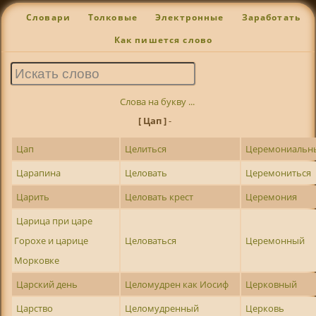
Словари
Толковые
Электронные
Заработать
Как пишется слово
Слова на букву ...
[ Цап ]
-
Цап
Целиться
Церемониальн
Царапина
Целовать
Церемониться
Царить
Целовать крест
Церемония
Царица при царе
Горохе и царице
Целоваться
Церемонный
Морковке
Царский день
Целомудрен как Иосиф
Церковный
Царство
Целомудренный
Церковь