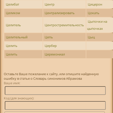
Целибат
Центр
Цицерон
Целиком
Централизировать
Цокать
Цыпочки на
Целитель
Центростремительность
цыпочках
Целительный
Цепь
Цыц
Целить
Цербер
Целить
Церемониал
Оставьте Ваше пожелание к сайту, или опишите найденную
ошибку в статье о Словарь синонимов Абрамова
Ваше имя:
Код (для знающих):