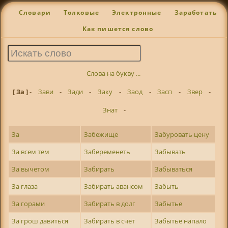
Словари
Толковые
Электронные
Заработать
Как пишется слово
Слова на букву ...
[ За ]
-
Зави
-
Зади
-
Заку
-
Заод
-
Засп
-
Звер
-
Знат
-
За
Забежище
Забуровать цену
За всем тем
Забеременеть
Забывать
За вычетом
Забирать
Забываться
За глаза
Забирать авансом
Забыть
За горами
Забирать в долг
Забытье
За грош давиться
Забирать в счет
Забытье напало