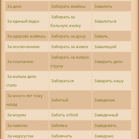
За дело
Забирать взаймы
Завалить
Забирать за
За единый вздох
Завалиться
больную жилку
За здорово живешь
Забирать за душу
Заваль
За исключением
Забирать за живое
Завалящий
Забирать за живую
За компанию
Заварить дело
струну
За малым дело
Забираться
Заварить кашу
стало
За много лет тому
Забитый
Заведение
назад
За морем
Забить отбой
Заведенный
За неволю
Забияка
Заведовать
За недосугом
Забиячить
Заведомо