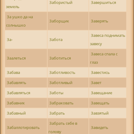
Забористый
Завершиться
земель
За ушко да на
Заборщик
Заверять
солнышко
Завеса поднимать
За-
Забота
завесу
Завеса спала с
Заалеться
Заботиться
глаз
Забава
Заботливость
Завестись
Забавлять
Заботливый
Завет
Забавляться
Заботы
Завещание
Забавник
Забраковать
Завещать
Забавный
Забрать
Завзятый
Забрать себе в
Забаллотировать
Завидеть
голову