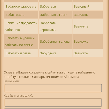
Забаррикадировать
Забраться
Завидный
Забастовать
Забраться в гости
Завилять
Забвение предавать
Забросать
Завинить
забвению
черняками
Забегать мурашки
Забубенная голова
Завируха
забегали по спине
Забегать в глаза
Забулдыга
Зависеть
Оставьте Ваше пожелание к сайту, или опишите найденную
ошибку в статье о Словарь синонимов Абрамова
Ваше имя:
Код (для знающих):