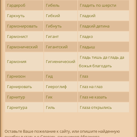
Гардероб
Гибель
Гладить по шерсти
Гаркнуть
Гибкий
Гладкий
Гармонировать
Гибнуть
Гладкий детина
Гармонист
Гигант
Гладко
Гармонический
Гигантский
Гладыш
Гладь тишь да гладь да
Гармония
Гигиенический
божья благодать
Гарнизон
Гид
Глаз
Гарнировать
Гиероглиф
Глаз на глаз
Гарнитур
Гик
Глаз не казать
Гарнитура
Гиль
Глаза открылись
Оставьте Ваше пожелание к сайту, или опишите найденную
ошибку в статье о Словарь синонимов Абрамова