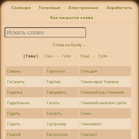
Словари
Толковые
Электронные
Заработать
Как пишется слово
Слова на букву ...
[ Гава ]
-
Глаз
-
Голо
-
Град
-
Гуля
-
Гавань
Гарпагон
Гильдия
Гаганить
Гарпия
Гимен враг Гимена
Гадалка
Гарцевать
Гименей узы Гименея
Гадательно
Гасить
Гименей наложит цепи
Гадать
Гаснуть
Гимн
Гадить
Гастролер
Гимназист
Гадкий
Гастроном
Гимнаст