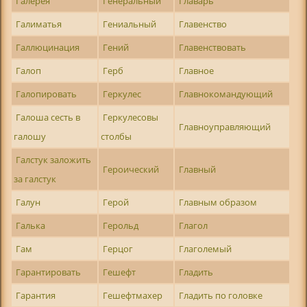
Галерея
Генеральный
Главарь
Галиматья
Гениальный
Главенство
Галлюцинация
Гений
Главенствовать
Галоп
Герб
Главное
Галопировать
Геркулес
Главнокомандующий
Галоша сесть в
Геркулесовы
Главноуправляющий
галошу
столбы
Галстук заложить
Героический
Главный
за галстук
Галун
Герой
Главным образом
Галька
Герольд
Глагол
Гам
Герцог
Глаголемый
Гарантировать
Гешефт
Гладить
Гарантия
Гешефтмахер
Гладить по головке