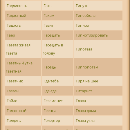
Гадливость
Гать
Гинуть
Гадостный
Гахам
Гипербола
Гадость
Гвалт
Гипноз
Гаер
Гвоздить
Гипнотизировать
Газета живая
Гвоздить в
Гипотеза
газета
голову
Газетный утка
Гвоздь
Гиппопотам
газетная
Газетчик
Где тебе
Гиря на шее
Газзан
Где-где
Гитарист
Гайло
Гегемония
Глава
Галантный
Геенна
Глава дома
Галдеть
Гелертер
Глава угла