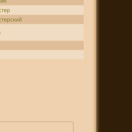
тия
стер
стерский
й
о