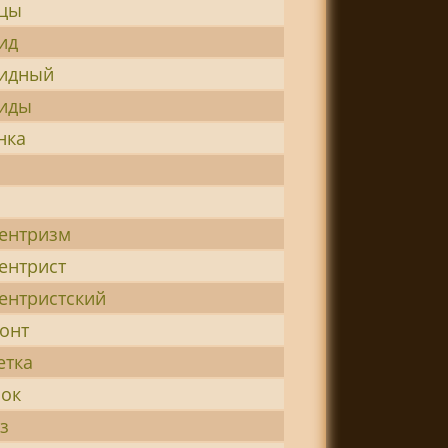
йцы
ид
идный
иды
нка
ентризм
ентрист
ентристский
онт
етка
ок
з