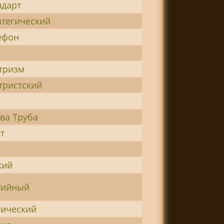
ндарт
атегический
ефон
тризм
тристский
ва Труба
т
кий
тийный
тический