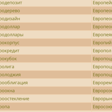
родепозит
Европе
родерево
Европео
родизайн
Европео
родоллар
Европео
родоллары
Европея
рокорпус
Европий
рокредит
Европол
рокубок
Европоц
ролига
Европоц
ролоджия
Европоц
рооблигация
Еврорем
роокна
Евророз
роостекление
Еврорын
ропа
Евросою