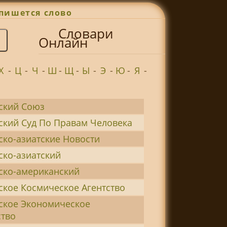
пишется слово
Словари
Онлайн
Х
-
Ц
-
Ч
-
Ш
-
Щ
-
Ы
-
Э
-
Ю
-
Я
-
ский Союз
ский Суд По Правам Человека
ско-азиатские Новости
ско-азиатский
ско-американский
ское Космическое Агентство
ское Экономическое
тво