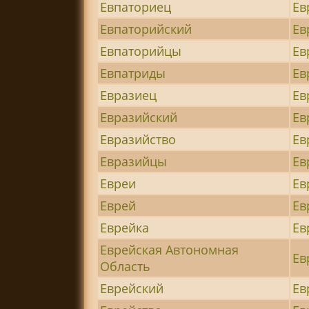
Евпаториец
Ев
Евпаторийский
Ев
Евпаторийцы
Ев
Евпатриды
Ев
Евразиец
Ев
Евразийский
Ев
Евразийство
Ев
Евразийцы
Ев
Евреи
Ев
Еврей
Ев
Еврейка
Ев
Еврейская Автономная
Ев
Область
Еврейский
Ев