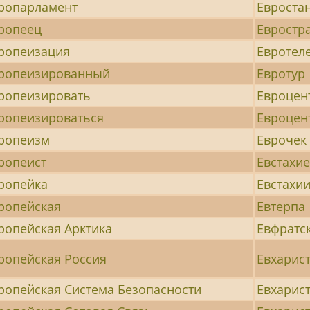
ропарламент
Евроста
ропеец
Евростр
ропеизация
Евротел
ропеизированный
Евротур
ропеизировать
Евроцен
ропеизироваться
Евроцен
ропеизм
Еврочек
ропеист
Евстахие
ропейка
Евстахии
ропейская
Евтерпа
ропейская Арктика
Евфратс
ропейская Россия
Евхарис
ропейская Система Безопасности
Евхарис