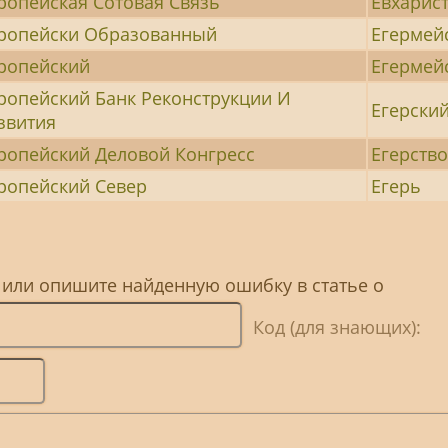
ропейская Сотовая Связь
Евхарис
ропейски Образованный
Егермей
ропейский
Егермей
ропейский Банк Реконструкции И
Егерски
звития
ропейский Деловой Конгресс
Егерств
ропейский Север
Егерь
 или опишите найденную ошибку в статье о
Код (для знающих):