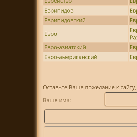
Еврейство
Ев
Еврипидов
Ев
Еврипидовский
Ев
Ев
Евро
Ра
Евро-азиатский
Ев
Евро-американский
Ев
Оставьте Ваше пожелание к сайту,
Ваше имя: