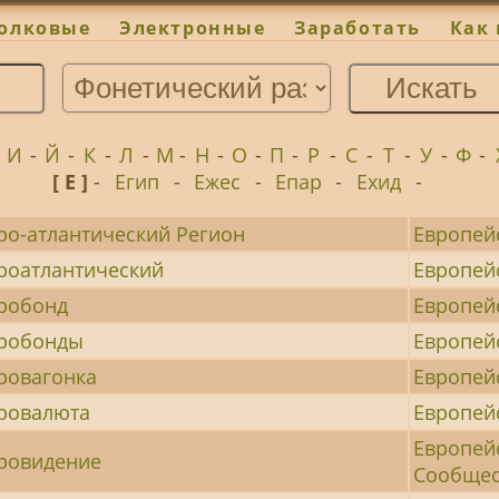
олковые
Электронные
Заработать
Как 
-
И
-
Й
-
К
-
Л
-
М
-
Н
-
О
-
П
-
Р
-
С
-
Т
-
У
-
Ф
-
[ Е ]
-
Егип
-
Ежес
-
Епар
-
Ехид
-
ро-атлантический Регион
Европей
роатлантический
Европей
робонд
Европей
робонды
Европей
ровагонка
Европей
ровалюта
Европей
Европей
ровидение
Сообщес