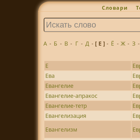
Словари
Т
А
-
Б
-
В
-
Г
-
Д
-
[ Е ]
-
Ё
-
Ж
-
З
Е
Ев
Ева
Ев
Евангелие
Ев
Евангелие-апракос
Ев
Евангелие-тетр
Ев
Евангелизация
Ев
Евангелизм
Ев