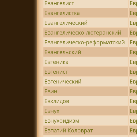
Евангелист
Ев
Евангелистка
Ев
Евангелический
Ев
Евангелическо-лютеранский
Ев
Евангелическо-реформатский
Ев
Евангельский
Ев
Евгеника
Ев
Евгенист
Ев
Евгенический
Ев
Евин
Ев
Евклидов
Ев
Евнух
Ев
Евнухоидизм
Ев
Евпатий Коловрат
Ев