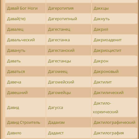
Давай Бог Ноги
Дагеротипия
Даккцы
Давай(те)
Дагеротипный
Дакнуть
Давалец
Дагестанец
Дакрил
Давальческий
Дагестанка
Дакриоаденит
Давануть
Дагестанский
Дакриоцистит
Давать
Дагестанцы
Дакрон
Даваться
Дагомеец
Дакроновый
Давеча
Дагомейский
Дактилит
Давешний
Дагомейцы
Дактилический
Дактило-
Давид
Дагусса
хореический
Давид Строитель
Дадаизм
Дактилографический
Давило
Дадаист
Дактилография