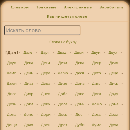
Словари
Толковые
Электронные
Заработать
Как пишется слово
Слова на букву ...
[ Д'ал ]
-
Дале
-
Дарг
-
Двад
-
Двои
-
Двун
-
Двух
-
Двух
-
Дева
-
Деги
-
Дези
-
Дека
-
Декр
-
Деля
-
Демп
-
День
-
Дере
-
Дерю
-
Деся
-
Дето
-
Деце
-
Джен
-
Диаз
-
Дива
-
Дизе
-
Дина
-
Дипл
-
Диск
-
Дисс
-
Дихр
-
Днеп
-
Добл
-
Дове
-
Догл
-
Доду
-
Дозн
-
Докл
-
Доку
-
Доле
-
Дом-
-
Домо
-
Доне
-
Допа
-
Допо
-
Дори
-
Доск
-
Дост
-
Досы
-
Дохл
-
Дощи
-
Драя
-
Дрен
-
Дрот
-
Дуби
-
Думо
-
Духа
-