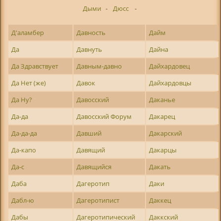
Дыми
-
Дюсс
-
Д'аламбер
Давность
Дайм
Да
Давнуть
Дайна
Да Здравствует
Давным-давно
Дайхардовец
Да Нет (же)
Давок
Дайхардовцы
Да Ну?
Давосский
Даканье
Да-да
Давосский Форум
Дакарец
Да-да-да
Давший
Дакарский
Да-капо
Давящий
Дакарцы
Да-с
Давящийся
Дакать
Даба
Дагеротип
Даки
Дабл-ю
Дагеротипист
Даккец
Дабы
Дагеротипический
Даккский