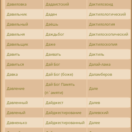
Давиловка
Дадаистский
Дактилозоид
Давильник
Даден
Дактилологический
Давильный
Даёшь
Дактилология
Давильня
Даждьбог
Дактилоскопический
Давильщик
Даже
Дактилоскопия
Давить
Даивать
Дактиль
Давиться
Дай Бог
Далай-лама
Давка
Дай Бог (боже)
Даламберов
Дай Бог Память
Давление
Дале
(п`амяти)
Давленный
Дайджест
Далев
Давленый
Дайджестирование
Далевский
Давненько
Дайджестированный
Далее