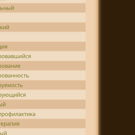
льный
ский
ция
ровавшийся
рование
рованность
руемость
рующийся
ый
профилактика
терапия
ый