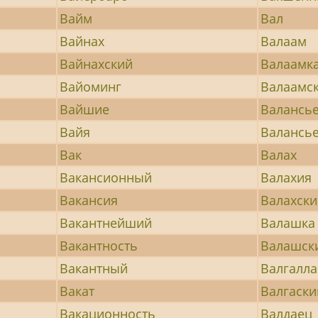
Вайм
Вал
Вайнах
Валаам
Вайнахский
Валаамк
Вайоминг
Валаамс
Вайшие
Валансь
Вайя
Валансь
Вак
Валах
Вакансионный
Валахия
Вакансия
Валахски
Вакантнейший
Валашка
Вакантность
Валашск
Вакантный
Валгалла
Вакат
Валгаски
Вакационность
Валдаец