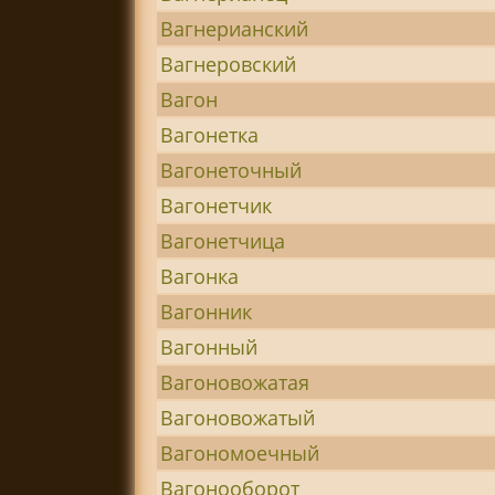
Вагнерианский
Вагнеровский
Вагон
Вагонетка
Вагонеточный
Вагонетчик
Вагонетчица
Вагонка
Вагонник
Вагонный
Вагоновожатая
Вагоновожатый
Вагономоечный
Вагонооборот