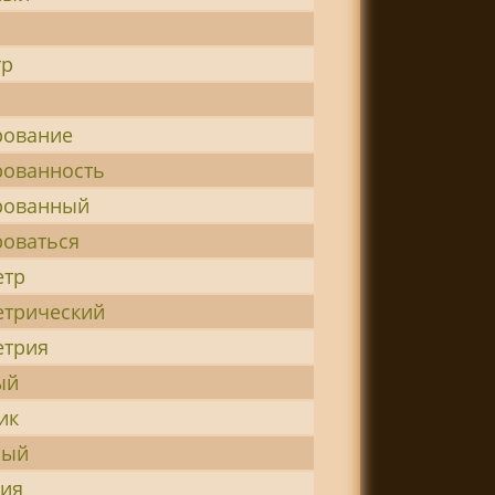
тр
рование
рованность
рованный
роваться
етр
етрический
етрия
ый
ик
ный
лия