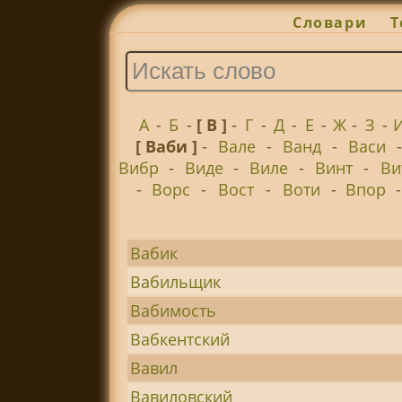
Словари
Т
А
-
Б
-
[ В ]
-
Г
-
Д
-
Е
-
Ж
-
З
-
[ Ваби ]
-
Вале
-
Ванд
-
Васи
Вибр
-
Виде
-
Виле
-
Винт
-
Ви
-
Ворс
-
Вост
-
Воти
-
Впор
Вабик
Вабильщик
Вабимость
Вабкентский
Вавил
Вавиловский