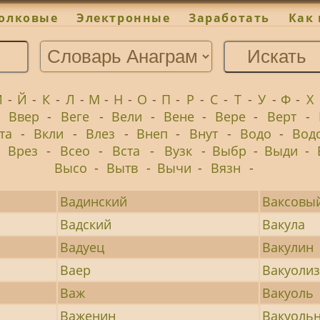
олковые
Электронные
Заработать
Как 
И
-
Й
-
К
-
Л
-
М
-
Н
-
О
-
П
-
Р
-
С
-
Т
-
У
-
Ф
-
Х
-
Ввер
-
Веге
-
Вели
-
Вене
-
Вере
-
Верт
-
та
-
Вкли
-
Влез
-
Внеп
-
Внут
-
Водо
-
Вод
-
Врез
-
Всео
-
Вста
-
Вузк
-
Выбр
-
Выди
-
Высо
-
Вытв
-
Вычи
-
Вязн
-
Вадинский
Ваксовы
Вадский
Вакула
Вадуец
Вакулин
Ваер
Вакуоли
Важ
Вакуоль
Важенин
Вакуоль