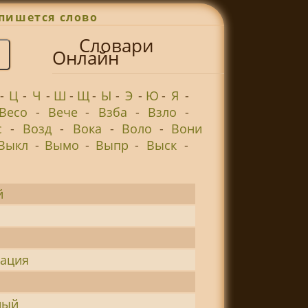
пишется слово
Словари
Онлайн
-
Ц
-
Ч
-
Ш
-
Щ
-
Ы
-
Э
-
Ю
-
Я
-
Весо
-
Вече
-
Взба
-
Взло
-
с
-
Возд
-
Вока
-
Воло
-
Вони
Выкл
-
Вымо
-
Выпр
-
Выск
-
й
зация
ный