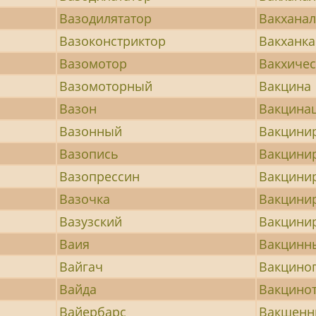
Вазодилятатор
Вакхана
Вазоконстриктор
Вакханка
Вазомотор
Вакхиче
Вазомоторный
Вакцина
Вазон
Вакцина
Вазонный
Вакцини
Вазопись
Вакцини
Вазопрессин
Вакцини
Вазочка
Вакцини
Вазузский
Вакцини
Ваия
Вакцинн
Вайгач
Вакцино
Вайда
Вакцино
Вайербарс
Вакшенн