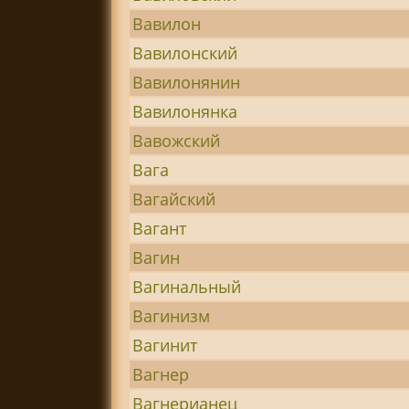
Вавилон
Вавилонский
Вавилонянин
Вавилонянка
Вавожский
Вага
Вагайский
Вагант
Вагин
Вагинальный
Вагинизм
Вагинит
Вагнер
Вагнерианец