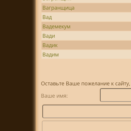
Вагранщица
Вад
Вадемекум
Вади
Вадик
Вадим
Оставьте Ваше пожелание к сайту,
Ваше имя: