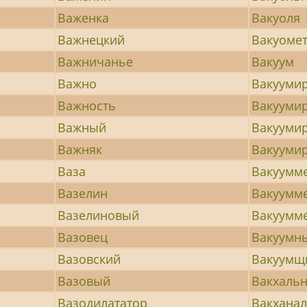
Важенка
Вакуоля
Важнецкий
Вакуоме
Важничанье
Вакуум
Важно
Вакууми
Важность
Вакууми
Важный
Вакууми
Важняк
Вакууми
Ваза
Вакуумм
Вазелин
Вакуумм
Вазелиновый
Вакуумм
Вазовец
Вакуумн
Вазовский
Вакуумщ
Вазовый
Вакхаль
Вазодилататор
Вакхана