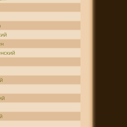
а
кий
ен
енский
й
ий
й