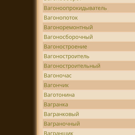
Вагоноопрокидыватель
Вагонопоток
Вагоноремонтный
Вагоносборочный
Вагоностроение
Вагоностроитель
Вагоностроительный
Вагоночас
Вагончик
Ваготонина
Вагранка
Вагранковый
Ваграночный
Вагранщик