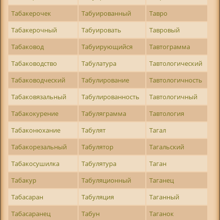
Табакерочек
Табуированный
Тавро
Табакерочный
Табуировать
Тавровый
Табаковод
Табуирующийся
Тавтограмма
Табаководство
Табулатура
Тавтологический
Табаководческий
Табулирование
Тавтологичность
Табаковязальный
Табулированность
Тавтологичный
Табакокурение
Табуляграмма
Тавтология
Табаконюхание
Табулят
Тагал
Табакорезальный
Табулятор
Тагальский
Табакосушилка
Табулятура
Таган
Табакур
Табуляционный
Таганец
Табасаран
Табуляция
Таганный
Табасаранец
Табун
Таганок