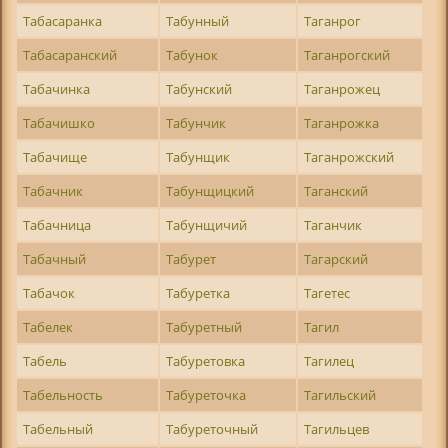
Табасаранка
Табунный
Таганрог
Табасаранский
Табунок
Таганрогский
Табачинка
Табунский
Таганрожец
Табачишко
Табунчик
Таганрожка
Табачище
Табунщик
Таганрожский
Табачник
Табунщицкий
Таганский
Табачница
Табунщичий
Таганчик
Табачный
Табурет
Тагарский
Табачок
Табуретка
Тагетес
Табелек
Табуретный
Тагил
Табель
Табуретовка
Тагилец
Табельность
Табуреточка
Тагильский
Табельный
Табуреточный
Тагильцев