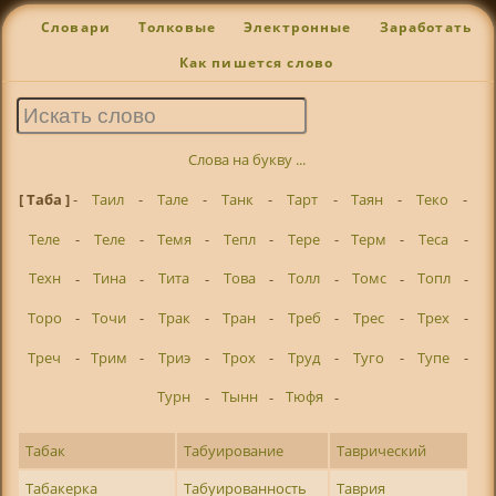
Словари
Толковые
Электронные
Заработать
Как пишется слово
Слова на букву ...
[ Таба ]
-
Таил
-
Тале
-
Танк
-
Тарт
-
Таян
-
Теко
-
Теле
-
Теле
-
Темя
-
Тепл
-
Тере
-
Терм
-
Теса
-
Техн
-
Тина
-
Тита
-
Това
-
Толл
-
Томс
-
Топл
-
Торо
-
Точи
-
Трак
-
Тран
-
Треб
-
Трес
-
Трех
-
Треч
-
Трим
-
Триэ
-
Трох
-
Труд
-
Туго
-
Тупе
-
Турн
-
Тынн
-
Тюфя
-
Табак
Табуирование
Таврический
Табакерка
Табуированность
Таврия