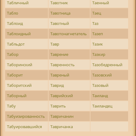
Табличный
Тавотник
Таенный
Табло
Тавотница
Таец
Таблоид
Тавотный
Таз
Таблоидный
Тавотонагнетатель
Тазеп
Табльдот
Тавр
Тазик
Табор
Таврение
Тазкир
Таборинский
Тавренность
Тазобедренный
Таборит
Тавреный
Тазовский
Таборитский
Таврид
Тазовый
Таборный
Таврийский
Таиланд
Табу
Таврить
Таиландец
Табуизированность
Тавричанин
Табуировавшийся
Тавричанка