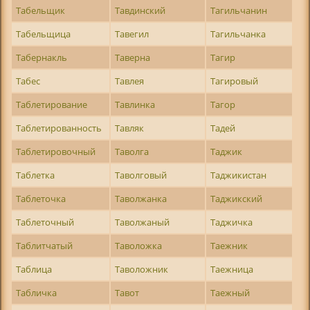
Табельщик
Тавдинский
Тагильчанин
Табельщица
Тавегил
Тагильчанка
Табернакль
Таверна
Тагир
Табес
Тавлея
Тагировый
Таблетирование
Тавлинка
Тагор
Таблетированность
Тавляк
Тадей
Таблетировочный
Таволга
Таджик
Таблетка
Таволговый
Таджикистан
Таблеточка
Таволжанка
Таджикский
Таблеточный
Таволжаный
Таджичка
Таблитчатый
Таволожка
Таежник
Таблица
Таволожник
Таежница
Табличка
Тавот
Таежный