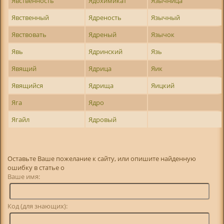
Явственность
Ядохимикат
Язычница
Явственный
Ядреность
Язычный
Явствовать
Ядреный
Язычок
Явь
Ядринский
Язь
Явящий
Ядрица
Яик
Явящийся
Ядрища
Яицкий
Яга
Ядро
Ягайл
Ядровый
Оставьте Ваше пожелание к сайту, или опишите найденную
ошибку в статье о
Ваше имя:
Код (для знающих):