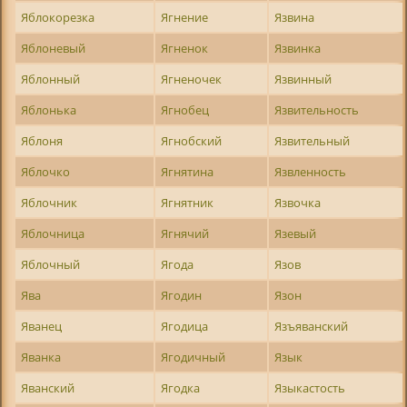
Яблокорезка
Ягнение
Язвина
Яблоневый
Ягненок
Язвинка
Яблонный
Ягненочек
Язвинный
Яблонька
Ягнобец
Язвительность
Яблоня
Ягнобский
Язвительный
Яблочко
Ягнятина
Язвленность
Яблочник
Ягнятник
Язвочка
Яблочница
Ягнячий
Язевый
Яблочный
Ягода
Язов
Ява
Ягодин
Язон
Яванец
Ягодица
Язъяванский
Яванка
Ягодичный
Язык
Яванский
Ягодка
Языкастость