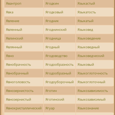
Явантроп
Ягодкин
Языкастый
Явка
Ягодковый
Языкатость
Явление
Ягодник
Языкатый
Явленный
Ягоднинский
Языковед
Явлинский
Ягодница
Языковедение
Являнный
Ягодный
Языковедный
Явно
Ягодоводство
Языковедческий
Явнобрачность
Ягодообразность
Языковый
Явнобрачный
Ягодообразный
Языкоглоточность
Явноголовость
Ягодоуборочный
Языкоглоточный
Явнозернистость
Яготин
Языкозависимость
Явнозернистый
Яготинский
Языкозависимый
Явнокристаллический
Ягуар
Языкознание