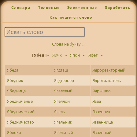
Словари
Толковые
Электронные
Заработать
Как пишется слово
Слова на букву ...
[ Ябед ]
-
Яичк
-
Япон
-
Яфет
-
Ябеда
Ягдташ
Ядрореакторный
Ябедник
Ягдтерьер
Ядротолкатель
Ябедница
Ягелевый
Ядрышко
Ябедничанье
Ягеллон
Язва
Ябеднический
Ягель
Язвенник
Ябедничество
Ягельник
Язвенница
Яблоко
Ягельный
Язвенный