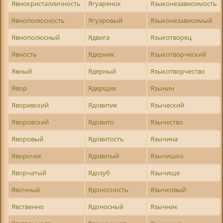
Явнокристалличность
Ягуаренок
Языконезависимость
Явнополюсность
Ягуаровый
Языконезависимый
Явнополюсный
Ядвига
Языкотворец
Явность
Ядерник
Языкотворческий
Явный
Ядерный
Языкотворчество
Явор
Ядерщик
Язынин
Яворивский
Ядовитик
Языческий
Яворовский
Ядовито
Язычество
Яворовый
Ядовитость
Язычина
Яворочек
Ядовитый
Язычишко
Яворчатый
Ядозуб
Язычище
Явочный
Ядоносность
Язычковый
Явственно
Ядоносный
Язычник