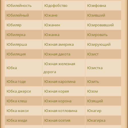
Юбилейность
Юдофобство
Юзефовна
Юбилейный
Южане
Юзивший
Юбиляр
Южанин
Юзировавший
Юбилярка
Южанка
Юзировать
Юбилярша
Южная америка
Юзирующий
Юбиляция
Южная дакота
Юзист
Южная железная
Юбка
Юзистка
дорога
Юбка годе
Южная каролина
Юзить
Юбка джерси
Южная корея
Юзом
Юбка клеш
Южная корона
Юзящий
Юбка макси
Южная котловина
Юкагир
Юбка миди
Южная осетия
Юкагирка