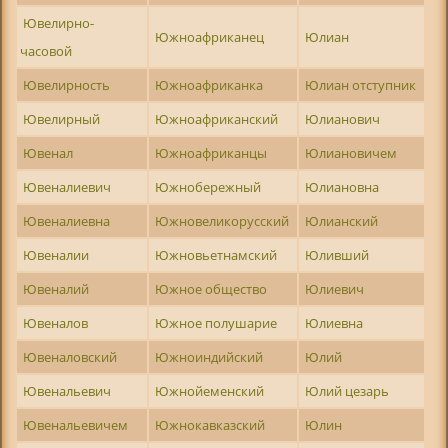
Ювелирно-
Южноафриканец
Юлиан
часовой
Ювелирность
Южноафриканка
Юлиан отступник
Ювелирный
Южноафриканский
Юлианович
Ювенал
Южноафриканцы
Юлиановичем
Ювеналиевич
Южнобережный
Юлиановна
Ювеналиевна
Южновеликорусский
Юлианский
Ювеналии
Южновьетнамский
Юливший
Ювеналий
Южное общество
Юлиевич
Ювеналов
Южное полушарие
Юлиевна
Ювеналовский
Южноиндийский
Юлий
Ювенальевич
Южнойеменский
Юлий цезарь
Ювенальевичем
Южнокавказский
Юлин