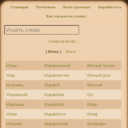
Словари
Толковые
Электронные
Заработать
Как пишется слово
Слова на букву ...
[ Юань ]
-
Юнги
-
Юань
Юдофильский
Южный тропик
Юар
Юдофильство
Южный урал
Юаровец
Юдофоб
Южский
Юаровский
Юдофобия
Юз
Юаровцы
Юдофобка
Юзер
Юбея
Юдофобски
Юзеф
Юбилей
Юдофобский
Юзефович