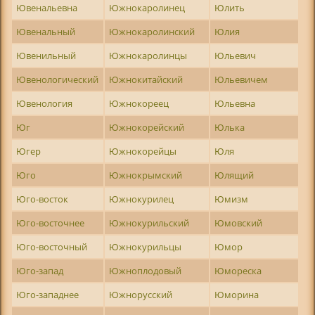
Ювенальевна
Южнокаролинец
Юлить
Ювенальный
Южнокаролинский
Юлия
Ювенильный
Южнокаролинцы
Юльевич
Ювенологический
Южнокитайский
Юльевичем
Ювенология
Южнокореец
Юльевна
Юг
Южнокорейский
Юлька
Югер
Южнокорейцы
Юля
Юго
Южнокрымский
Юлящий
Юго-восток
Южнокурилец
Юмизм
Юго-восточнее
Южнокурильский
Юмовский
Юго-восточный
Южнокурильцы
Юмор
Юго-запад
Южноплодовый
Юмореска
Юго-западнее
Южнорусский
Юморина