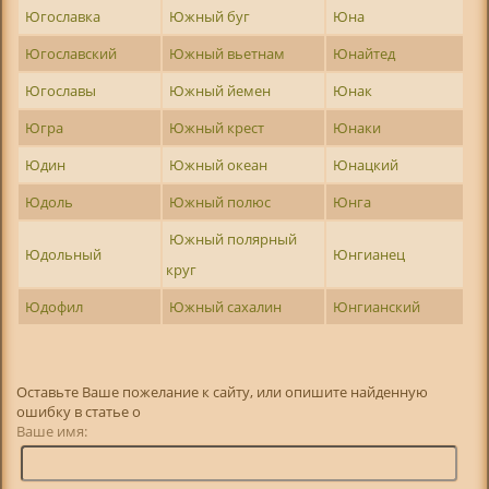
Югославка
Южный буг
Юна
Югославский
Южный вьетнам
Юнайтед
Югославы
Южный йемен
Юнак
Югра
Южный крест
Юнаки
Юдин
Южный океан
Юнацкий
Юдоль
Южный полюс
Юнга
Южный полярный
Юдольный
Юнгианец
круг
Юдофил
Южный сахалин
Юнгианский
Оставьте Ваше пожелание к сайту, или опишите найденную
ошибку в статье о
Ваше имя: