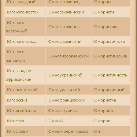
Юго-западный
Южносахалинец
Юморист
Юго-юго-восток
Южносахалинский
Юмористи
Юго-юго-
Южносахалинцы
Юмористика
восточный
Юго-юго-запад
Южнославянский
Юмористически
Юго-юго-
Южнотихоокеанский
Юмористический
западный
Югозападно-
Южноукраинский
Юмористичность
африканский
Югоосетинский
Южноуральский
Юмористичный
Югорский
Южнофранцузский
Юмористка
Югорский шар
Южные курилы
Юморной
Югослав
Южный
Юморок
Югославия
Южный берег крыма
Юн