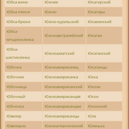
Юбка мини
Южнее
Юкагирский
Юбка плиссе
Южно-
Юкагиры
Юбка-брюки
Южно-курильский
Юкаменский
Юбка-
Южноавстралийский
Юкатан
четырехклинка
Юбка-
Южноазиатский
Юкатанский
шестиклинка
Юбочка
Южноамериканец
Юкатанцы
Юбочник
Южноамериканка
Юкка
Юбочница
Южноамериканский
Юкола
Юбочный
Южноамериканцев
Юкон
Юбчонка
Южноамериканцем
Юконский
Ювелир
Южноамериканцы
Юла
Ювелирно
Южноатлантический
Юленька