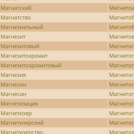
Магнатский
Магнито
Магнатство
Магнито
Магнезиальный
Магнито
Магнезит
Магнито
Магнезитовый
Магнито
Магнезитохромит
Магнито
Магнезитохромитовый
Магнито
Магнезия
Магнитог
Магнезон
Магнитог
Магнесин
Магнито
Магнетизация
Магнито
Магнетизер
Магнито
Магнетизерский
Магнито
Магнетизерство
Магнито