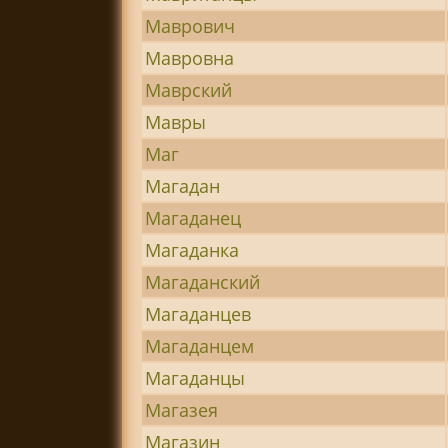
Маврович
Мавровна
Маврский
Мавры
Маг
Магадан
Магаданец
Магаданка
Магаданский
Магаданцев
Магаданцем
Магаданцы
Магазея
Магазин