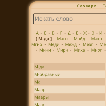
Словари
Т
А
-
Б
-
В
-
Г
-
Д
-
Е
-
Ж
-
З
-
И
[ М-да ]
-
Магн
-
Майд
-
Макр
Мгно
-
Меди
-
Межд
-
Мезг
-
Ме
-
Мини
-
Мирн
-
Миха
-
Мног
М-да
М-образный
Ма
Маар
Маары
Маас