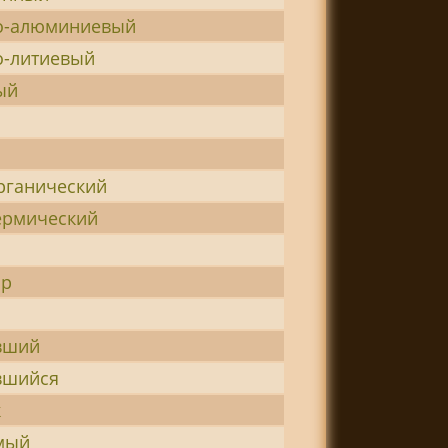
о-алюминиевый
о-литиевый
ый
рганический
ермический
ор
вший
вшийся
к
мый