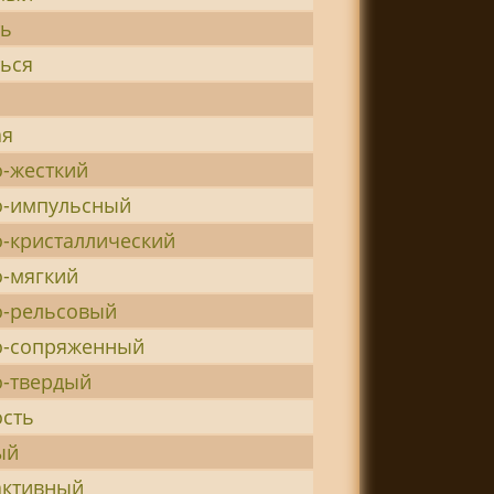
ть
ься
а
ая
-жесткий
о-импульсный
-кристаллический
-мягкий
о-рельсовый
о-сопряженный
о-твердый
ость
ый
активный