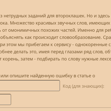
 нетрудных заданий для второклашек. Но и здесь 
рока. Множество красивых звучных слов, имеющи
ть от омонимичных похожих частей. Именно для р
 объяснять как происходит словообразование. Сра
и этом мы прибегаем к сервису - однокоренные с
обнее делать это, имея перед глазами ряд слов, 
т корень, затем - подбирать по слову нужные лекс
 или опишите найденную ошибку в статье о
Код (для знающих):