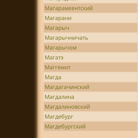
Магарамкентский
Магарани
Магарыч
Магарычничать
Магарычом
Магатэ
Маггемит
Магда
Магдагачинский
Магдалина
Магдалиновский
Магдебург
Магдебургский