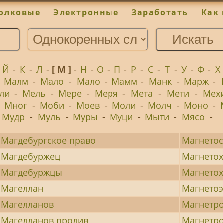
олковые
Электронные
Заработать
Как 
-
Й
-
К
-
Л
-
[ М ]
-
Н
-
О
-
П
-
Р
-
С
-
Т
-
У
-
Ф
-
Х
-
Малм
-
Мало
-
Мало
-
Мамм
-
Манк
-
Марж
-
ли
-
Мель
-
Мере
-
Меря
-
Мета
-
Мети
-
Мех
-
Мног
-
Моби
-
Моев
-
Моли
-
Молч
-
Моно
-
Мудр
-
Муль
-
Муры
-
Муци
-
Мыти
-
Мясо
-
Магдебургское право
Магнето
Магдебуржец
Магнето
Магдебуржцы
Магнето
Магеллан
Магнетоэ
Магелланов
Магнетр
Магелланов пролив
Магнетр