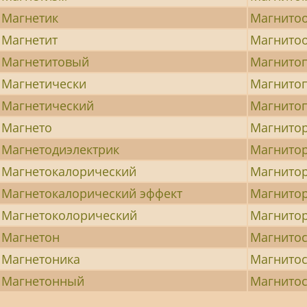
Магнетик
Магнито
Магнетит
Магнито
Магнетитовый
Магнитоп
Магнетически
Магнито
Магнетический
Магнито
Магнето
Магнито
Магнетодиэлектрик
Магнитор
Магнетокалорический
Магнито
Магнетокалорический эффект
Магнитор
Магнетоколорический
Магнито
Магнетон
Магнитос
Магнетоника
Магнитос
Магнетонный
Магнито