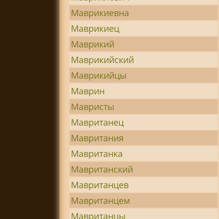
Маврикиевна
Маврикиец
Маврикий
Маврикийский
Маврикийцы
Маврин
Мавристы
Мавританец
Мавритания
Мавританка
Мавританский
Мавританцев
Мавританцем
Мавританцы