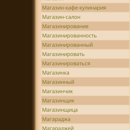
Магазин-кафе-кулинария
Магазин-салон
Магазинирование
Магазинированность
Магазинированный
Магазинировать
Магазинироваться
Магазинка
Магазинный
Магазинчик
Магазинщик
Магазинщица
Магараджа
Магараджей