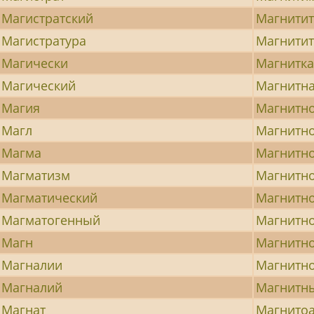
Магистратский
Магнити
Магистратура
Магнитит
Магически
Магнитк
Магический
Магнитн
Магия
Магнитно
Магл
Магнитн
Магма
Магнитно
Магматизм
Магнитно
Магматический
Магнитн
Магматогенный
Магнитн
Магн
Магнитн
Магналии
Магнитн
Магналий
Магнитн
Магнат
Магнито