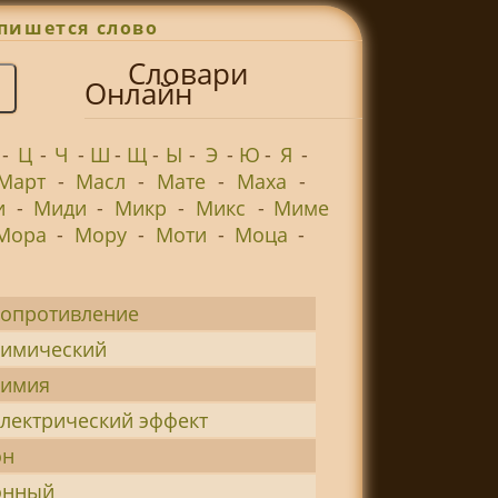
пишется слово
Словари
Онлайн
-
Ц
-
Ч
-
Ш
-
Щ
-
Ы
-
Э
-
Ю
-
Я
-
Март
-
Масл
-
Мате
-
Маха
-
и
-
Миди
-
Микр
-
Микс
-
Миме
Мора
-
Мору
-
Моти
-
Моца
-
сопротивление
химический
химия
лектрический эффект
он
онный