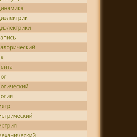
динамика
иэлектрик
иэлектрики
запись
калорический
ла
ента
лог
огический
логия
метр
метрический
метрия
механический