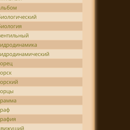
альбом
биологический
биология
вентильный
гидродинамика
гидродинамический
горец
орск
орский
горцы
грамма
граф
графия
движущий