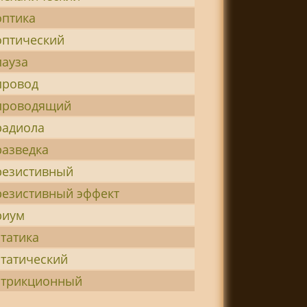
оптика
оптический
ауза
провод
проводящий
радиола
азведка
резистивный
езистивный эффект
риум
татика
татический
стрикционный