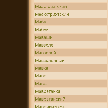
Маастрихтский
Маахстрихтский
Мабу
Мабуи
Маваши
Мавзоле
Мавзолей
Мавзолейный
Мавка
Мавр
Мавра
Мавретанка
Мавретанский
Маврикиевич