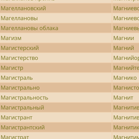
Магеллановский
Магниев
Магеллановы
Магниев
Магеллановы облака
Магниев
Магизм
Магнии
Магистерский
Магний
Магистерство
Магнийо
Магистр
Магнийт
Магистраль
Магнико
Магистрально
Магнист
Магистральность
Магнит
Магистральный
Магнити
Магистрант
Магнити
Магистрантский
Магнити
Магистрат
Магнити