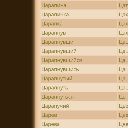
Царапина
Цат
Царапинка
Цах
Царапка
Цах
Царапнув
Ца
Царапнувши
Ца
Царапнувший
Цац
Царапнувшийся
Ца
Царапнувшись
Цац
Царапнутый
Цац
Царапнуть
Ца
Царапнуться
Цв
Царапучий
Цв
Царев
Цв
Царева
Цв