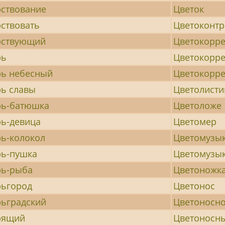
ствование
Цветок
ствовать
Цветоконт
рствующий
Цветокорре
рь
Цветокорр
ь небесный
Цветокорр
ь славы
Цветолисти
рь-батюшка
Цветоложе
ь-девица
Цветомер
ь-колокол
Цветомузы
ь-пушка
Цветомузы
рь-рыба
Цветоножк
рьгород
Цветонос
ьградский
Цветоносно
рящий
Цветоносн