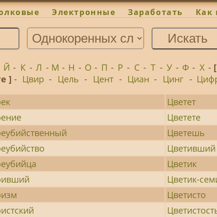
олковые
Электронные
Заработать
Как 
-
Й
-
К
-
Л
-
М
-
Н
-
О
-
П
-
Р
-
С
-
Т
-
У
-
Ф
-
Х
-
ге ]
-
Цвир
-
Цель
-
Цент
-
Циан
-
Цинг
-
Циф
ек
Цветет
рение
Цветете
еубийственный
Цветешь
еубийство
Цветивший
реубийца
Цветик
ривший
Цветик-сем
ризм
Цветисто
истский
Цветистост