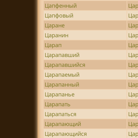
Цапфенный
Цар
Цапфовый
Цар
Царане
Ца
Царанин
Ца
Царап
Цар
Царапавший
Цар
Царапавшийся
Ца
Царапаемый
Цар
Царапанный
Цар
Царапанье
Цар
Царапать
Ца
Царапаться
Ца
Царапающий
Цар
Царапающийся
Ца