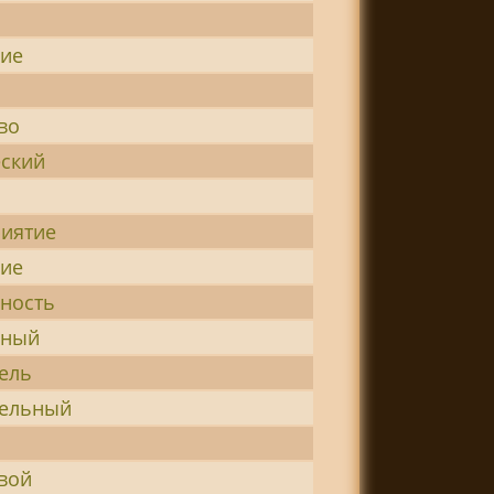
ние
во
ский
иятие
ние
ность
нный
ель
тельный
вой