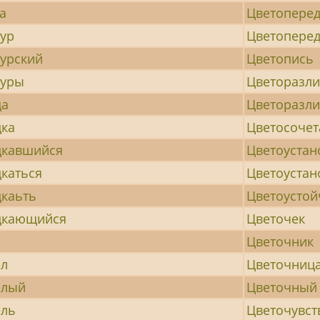
а
Цветопере
ур
Цветопере
урский
Цветопись
хуры
Цветоразл
ца
Цветоразл
ка
Цветосочет
цкавшийся
Цветоустан
каться
Цветоуста
каьть
Цветоустой
цкающийся
Цветочек
Цветочник
ел
Цветочниц
елый
Цветочный
ель
Цветочувст