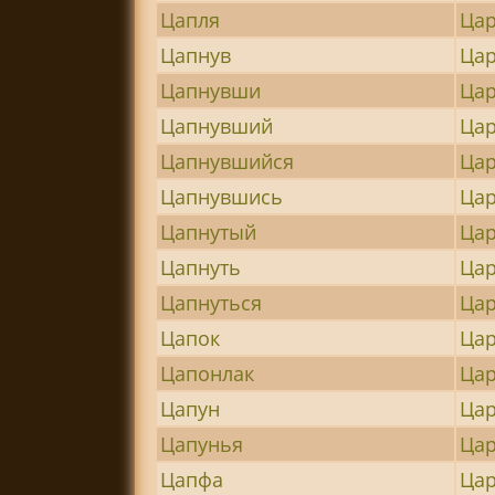
Цапля
Цар
Цапнув
Цар
Цапнувши
Цар
Цапнувший
Цар
Цапнувшийся
Ца
Цапнувшись
Цар
Цапнутый
Цар
Цапнуть
Цар
Цапнуться
Цар
Цапок
Ца
Цапонлак
Цар
Цапун
Цар
Цапунья
Цар
Цапфа
Ца