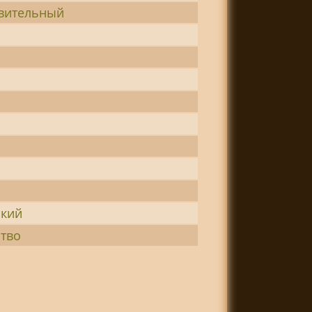
вительный
ский
тво