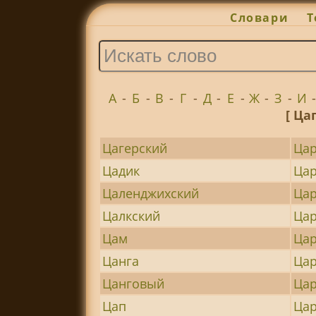
Словари
Т
А
-
Б
-
В
-
Г
-
Д
-
Е
-
Ж
-
З
-
И
[ Ца
Цагерский
Цар
Цадик
Ца
Цаленджихский
Цар
Цалкский
Цар
Цам
Ца
Цанга
Ца
Цанговый
Ца
Цап
Цар