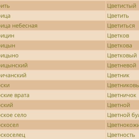
рить
Цветистый
рица
Цветить
ица небесная
Цветиться
рицин
Цветков
рицын
Цветкова
рицыно
Цветковый
рицынский
Цветневой
ричанский
Цветник
ски
Цветников
ские врата
Цветничок
ский
Цветной
ское село
Цветной бу
скосел
Цветнокож
скоселец
Цветность