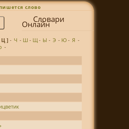
пишется слово
Словари
Онлайн
[ Ц ]
-
Ч
-
Ш
-
Щ
-
Ы
-
Э
-
Ю
-
Я
-
р
-
ицветик
ь