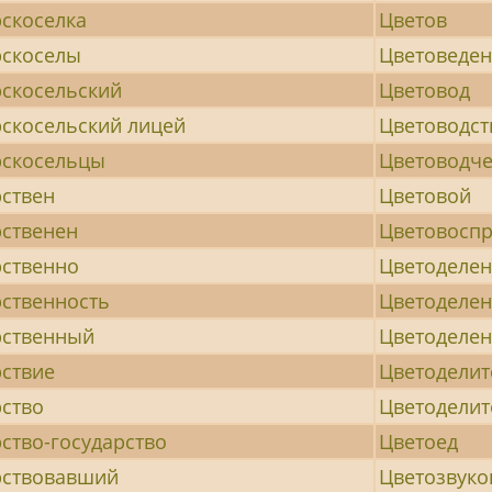
скоселка
Цветов
скоселы
Цветоведе
скосельский
Цветовод
скосельский лицей
Цветоводст
рскосельцы
Цветоводче
ствен
Цветовой
ственен
Цветовоспр
ственно
Цветоделе
ственность
Цветоделен
рственный
Цветоделе
ствие
Цветоделит
ство
Цветодели
ство-государство
Цветоед
рствовавший
Цветозвуко