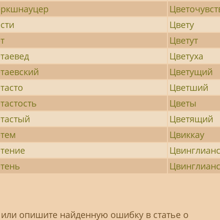
еркшнауцер
Цветочувст
сти
Цвету
т
Цветут
таевед
Цветуха
таевский
Цветущий
тасто
Цветший
тастость
Цветы
тастый
Цветящий
етем
Цвиккау
тение
Цвинглиан
тень
Цвинглианс
 или опишите найденную ошибку в статье о