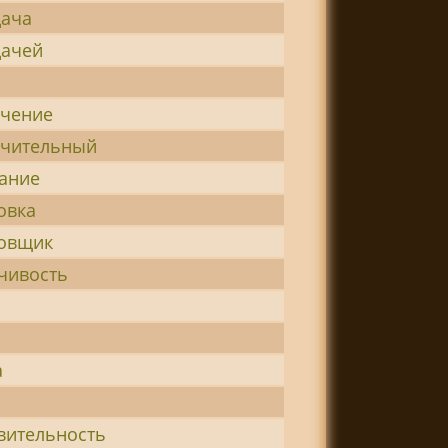
дача
дачей
ичение
ичительный
ание
овка
новщик
чивость
а
вительность