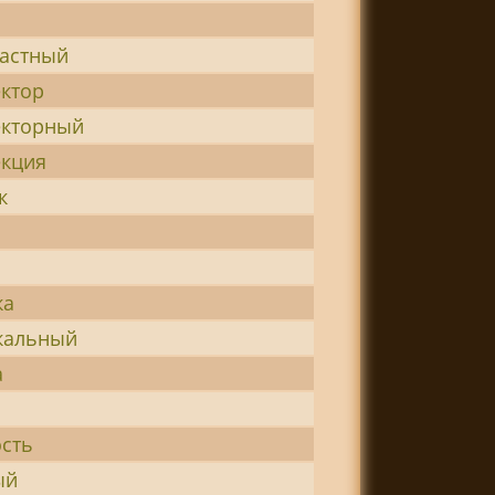
растный
ктор
екторный
екция
к
ка
кальный
а
сть
ый