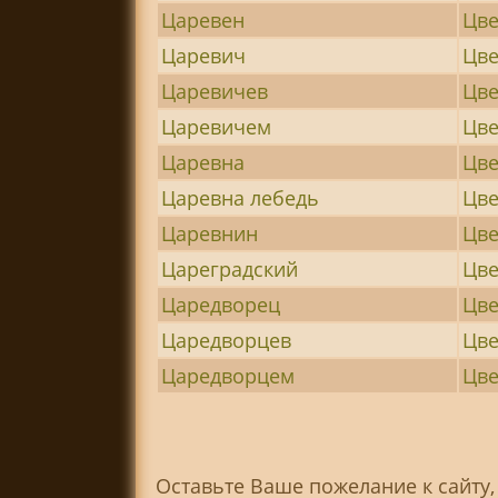
Царевен
Цв
Царевич
Цве
Царевичев
Цве
Царевичем
Цве
Царевна
Цве
Царевна лебедь
Цве
Царевнин
Цве
Цареградский
Цве
Царедворец
Цв
Царедворцев
Цве
Царедворцем
Цве
Оставьте Ваше пожелание к сайту,