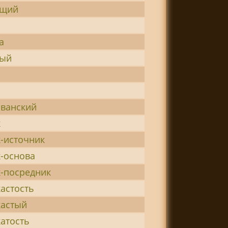
ящий
а
вый
н
ванский
к
-источник
-основа
-посредник
астость
кастый
атость