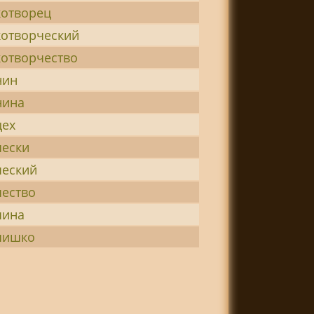
отворец
отворческий
отворчество
нин
нина
цех
чески
ческий
ество
чина
чишко