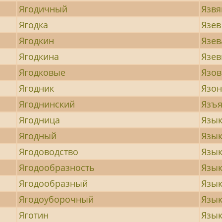
Ягодичный
Язв
Ягодка
Язев
Ягодкин
Язев
Ягодкина
Язе
Ягодковые
Язов
Ягодник
Язо
Ягоднинский
Язъя
Ягодница
Язы
Ягодный
Язык
Ягодоводство
Язык
Ягодообразность
Язык
Ягодообразный
Язык
Ягодоуборочный
Язы
Яготин
Язык