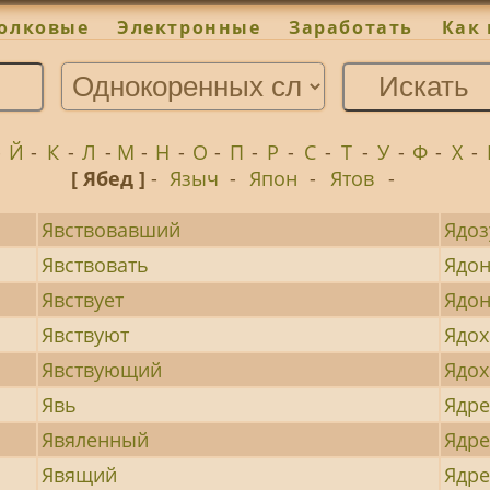
олковые
Электронные
Заработать
Как 
-
Й
-
К
-
Л
-
М
-
Н
-
О
-
П
-
Р
-
С
-
Т
-
У
-
Ф
-
Х
-
[ Ябед ]
-
Языч
-
Япон
-
Ятов
-
Явствовавший
Ядоз
Явствовать
Ядон
Явствует
Ядо
Явствуют
Ядох
Явствующий
Ядо
Явь
Ядр
Явяленный
Ядре
Явящий
Ядр