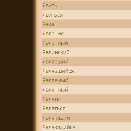
Явить
Явиться
Явка
Явление
Явленный
Явлинский
Являвший
Являвшийся
Являемый
Являнный
Являть
Являться
Являющий
Являющийся