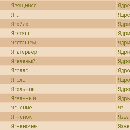
Явящийся
Ядре
Яга
Ядр
Ягайла
Ядри
Ягдташ
Ядр
Ягдташем
Ядр
Ягдтерьер
Ядр
Ягелевый
Ядр
Ягеллоны
Ядр
Ягель
Ядр
Ягельник
Ядро
Ягельный
Ядр
Ягнение
Яз
Ягненок
Язва
Ягненочек
Язве