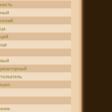
ность
еный
нский
ица
ицей
ище
о
овый
ореакторный
толкатель
ышко
нник