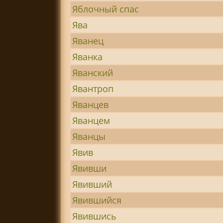
Яблочный спас
Ява
Яванец
Яванка
Яванский
Явантроп
Яванцев
Яванцем
Яванцы
Явив
Явивши
Явивший
Явившийся
Явившись