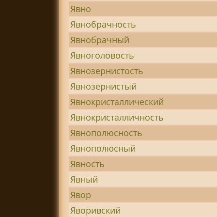
Явно
Явнобрачность
Явнобрачный
Явноголовость
Явнозернистость
Явнозернистый
Явнокристаллический
Явнокристалличность
Явнополюсность
Явнополюсный
Явность
Явный
Явор
Яворивский