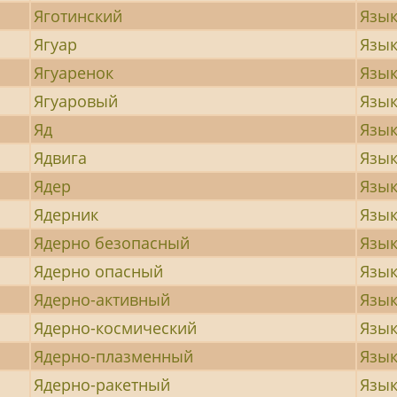
Яготинский
Язы
Ягуар
Язы
Ягуаренок
Язы
Ягуаровый
Язы
Яд
Язык
Ядвига
Язы
Ядер
Язы
Ядерник
Язык
Ядерно безопасный
Язы
Ядерно опасный
Язык
Ядерно-активный
Язы
Ядерно-космический
Язы
Ядерно-плазменный
Язык
Ядерно-ракетный
Язы