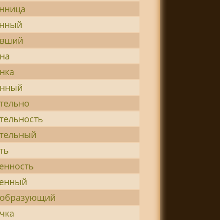
нница
енный
ивший
на
нка
инный
тельно
тельность
ительный
ть
енность
ленный
ообразующий
чка