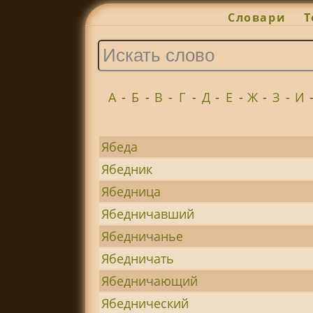
Словари
Т
А
-
Б
-
В
-
Г
-
Д
-
Е
-
Ж
-
З
-
И
Ябеда
Ябедник
Ябедница
Ябедничавший
Ябедничанье
Ябедничать
Ябедничающий
Ябеднический