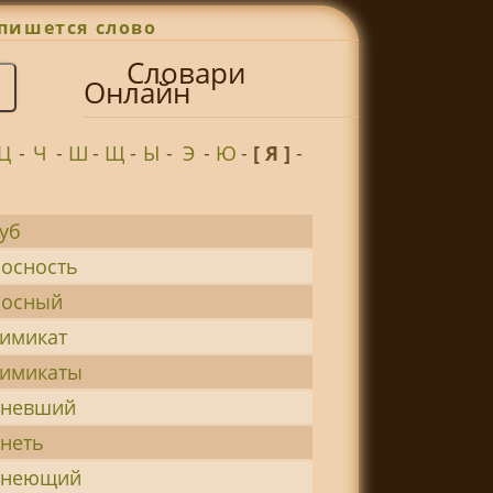
пишется слово
Словари
Онлайн
Ц
-
Ч
-
Ш
-
Щ
-
Ы
-
Э
-
Ю
-
[ Я ]
-
уб
осность
носный
имикат
химикаты
еневший
неть
енеющий