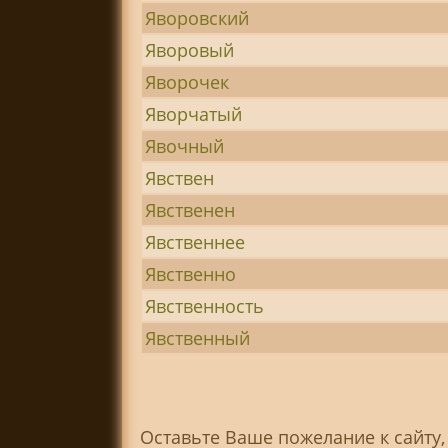
Яворовский
Яворовый
Яворочек
Яворчатый
Явочный
Явствен
Явственен
Явственнее
Явственно
Явственность
Явственный
Оставьте Ваше пожелание к сайту,