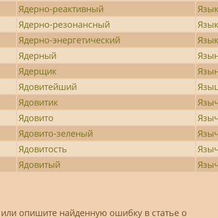
Ядерно-реактивный
Язык
Ядерно-резонансный
Язык
Ядерно-энергетический
Язык
Ядерный
Язы
Ядерщик
Язы
Ядовитейший
Язы
Ядовитик
Язы
Ядовито
Язы
Ядовито-зеленый
Языч
Ядовитость
Язы
Ядовитый
Язы
 или опишите найденную ошибку в статье о