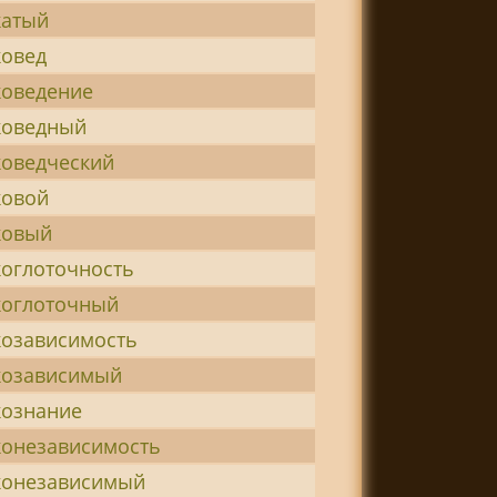
катый
ковед
коведение
коведный
оведческий
ковой
ковый
оглоточность
коглоточный
озависимость
козависимый
кознание
онезависимость
конезависимый