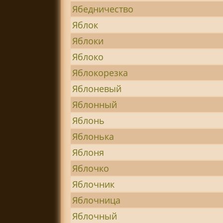
Ябедничество
Яблок
Яблоки
Яблоко
Яблокорезка
Яблоневый
Яблонный
Яблонь
Яблонька
Яблоня
Яблочко
Яблочник
Яблочница
Яблочный