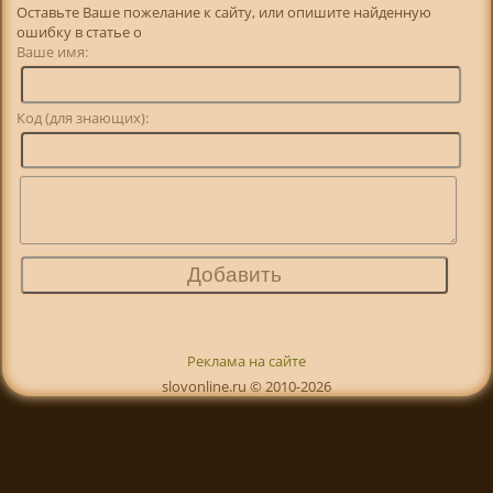
Оставьте Ваше пожелание к сайту, или опишите найденную
ошибку в статье о
Ваше имя:
Код (для знающих):
Реклама на сайте
slovonline.ru © 2010-2026