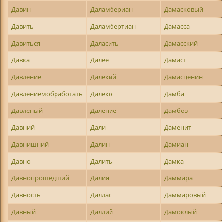
Давин
Даламбериан
Дамасковый
Давить
Даламбертиан
Дамасса
Давиться
Даласить
Дамасский
Давка
Далее
Дамаст
Давление
Далекий
Дамасценин
Давлениемобработать
Далеко
Дамба
Давленый
Даление
Дамбоз
Давний
Дали
Даменит
Давнишний
Далин
Дамиан
Давно
Далить
Дамка
Давнопрошедший
Далия
Даммара
Давность
Даллас
Даммаровый
Давный
Даллий
Дамоклый