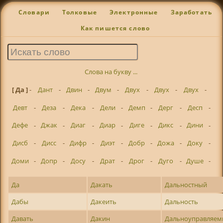
Словари
Толковые
Электронные
Заработать
Как пишется слово
Слова на букву ...
[ Да ]
-
Дант
-
Двин
-
Двум
-
Двух
-
Двух
-
Двух
-
Девт
-
Деза
-
Дека
-
Дели
-
Демп
-
Дерг
-
Десп
-
Дефе
-
Джак
-
Диаг
-
Диар
-
Диге
-
Дикс
-
Дини
-
Дисб
-
Дисс
-
Дифр
-
Диэт
-
Добр
-
Дожа
-
Доку
-
Доми
-
Допр
-
Досу
-
Драт
-
Дрог
-
Дуго
-
Душе
-
Да
Дакать
Дальностный
Дабы
Дакеить
Дальность
Давать
Дакин
Дальноуправляе