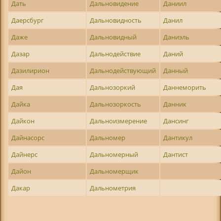
Дать
Дальновидение
Даниил
Даерсбург
Дальновидность
Данил
Даже
Дальновидный
Даниэль
Дазар
Дальнодействие
Даний
Дазилирион
Дальнодействующий
Данный
Дая
Дальнозоркий
Даннеморить
Дайка
Дальнозоркость
Данник
Дайкон
Дальноизмерение
Дансинг
Дайнасорс
Дальномер
Дантикул
Дайнерс
Дальномерный
Дантист
Дайон
Дальномерщик
Дакар
Дальнометрия