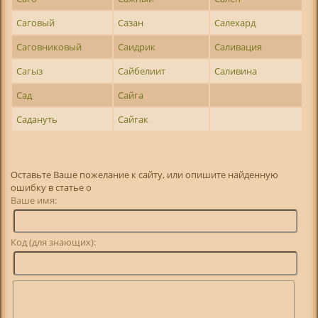
Саговый
Сазан
Салехард
Саговниковый
Саидрик
Саливация
Сагыз
Сайбелиит
Саливина
Сад
Сайга
Садануть
Сайгак
Оставьте Ваше пожелание к сайту, или опишите найденную
ошибку в статье о
Ваше имя:
Код (для знающих):