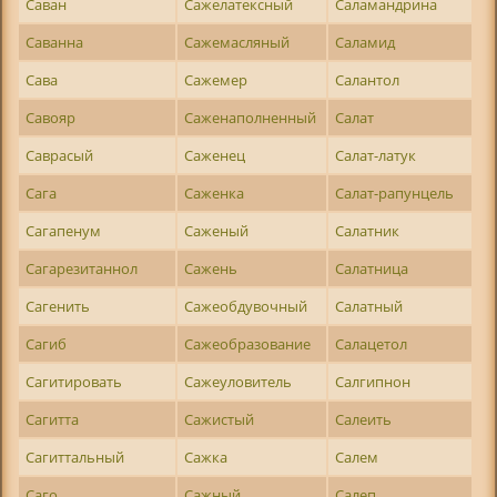
Саван
Сажелатексный
Саламандрина
Саванна
Сажемасляный
Саламид
Сава
Сажемер
Салантол
Савояр
Саженаполненный
Салат
Саврасый
Саженец
Салат-латук
Сага
Саженка
Салат-рапунцель
Сагапенум
Саженый
Салатник
Сагарезитаннол
Сажень
Салатница
Сагенить
Сажеобдувочный
Салатный
Сагиб
Сажеобразование
Салацетол
Сагитировать
Сажеуловитель
Салгипнон
Сагитта
Сажистый
Салеить
Сагиттальный
Сажка
Салем
Саго
Сажный
Салеп