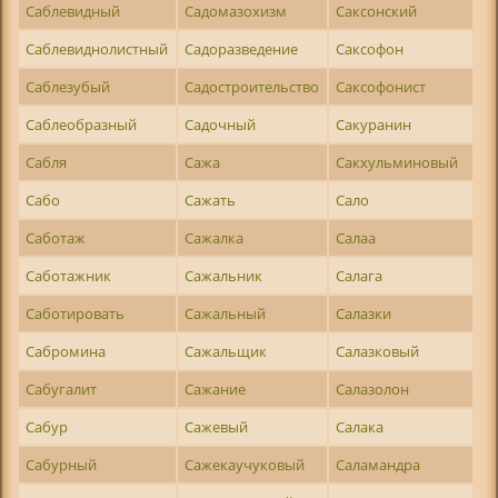
Саблевидный
Садомазохизм
Саксонский
Саблевиднолистный
Садоразведение
Саксофон
Саблезубый
Садостроительство
Саксофонист
Саблеобразный
Садочный
Сакуранин
Сабля
Сажа
Сакхульминовый
Сабо
Сажать
Сало
Саботаж
Сажалка
Салаа
Саботажник
Сажальник
Салага
Саботировать
Сажальный
Салазки
Сабромина
Сажальщик
Салазковый
Сабугалит
Сажание
Салазолон
Сабур
Сажевый
Салака
Сабурный
Сажекаучуковый
Саламандра