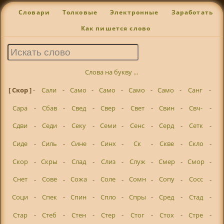
Словари
Толковые
Электронные
Заработать
Как пишется слово
Слова на букву ...
[ Скор ]
-
Сали
-
Само
-
Само
-
Само
-
Само
-
Санг
-
Сара
-
Сбав
-
Свед
-
Свер
-
Свет
-
Свин
-
Свч-
-
Сдви
-
Седи
-
Секу
-
Семи
-
Сенс
-
Серд
-
Сетк
-
Сиде
-
Силь
-
Сине
-
Синх
-
Ск
-
Скве
-
Скло
-
Скор
-
Скры
-
Слад
-
Слиз
-
Служ
-
Смер
-
Смор
-
Снет
-
Сове
-
Сожа
-
Соле
-
Сомн
-
Сопу
-
Сосс
-
Соци
-
Спек
-
Спин
-
Спло
-
Спры
-
Сред
-
Стад
-
Стар
-
Стеб
-
Стен
-
Стер
-
Стог
-
Стох
-
Стре
-