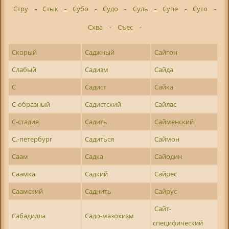
Стру
-
Стык
-
Субо
-
Судо
-
Суль
-
Супе
-
Суто
-
Схва
-
Съес
-
Скорый
Саджный
Сайгон
Слабый
Садизм
Сайда
С
Садист
Сайка
С-образный
Садистский
Сайлас
С-стадия
Садить
Сайменский
С.-петербург
Садиться
Саймон
Саам
Садка
Сайодин
Саамка
Садкий
Сайрес
Саамский
Саднить
Сайрус
Сайт-
Сабадилла
Садо-мазохизм
специфический