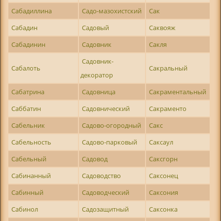
Сабадиллина
Садо-мазохистский
Сак
Сабадин
Садовый
Саквояж
Сабадинин
Садовник
Сакля
Садовник-
Сабалоть
Сакральный
декоратор
Сабатрина
Садовница
Сакраментальный
Саббатин
Садовнический
Сакраменто
Сабельник
Садово-огородный
Сакс
Сабельность
Садово-парковый
Саксаул
Сабельный
Садовод
Саксгорн
Сабинанный
Садоводство
Саксонец
Сабинный
Садоводческий
Саксония
Сабинол
Садозащитный
Саксонка