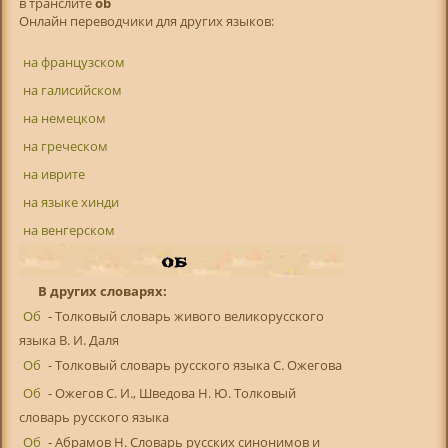
в транслитe
ob
Онлайн переводчики для других языков:
на французском
на галисийском
на немецком
на греческом
на иврите
на языке хинди
на венгерском
В других словарях:
Об
- Толковый словарь живого великорусского
языка В. И. Даля
Об
- Толковый словарь русского языка С. Ожегова
Об
- Ожегов С. И., Шведова Н. Ю. Толковый
словарь русского языка
Об
- Абрамов Н. Словарь русских синонимов и