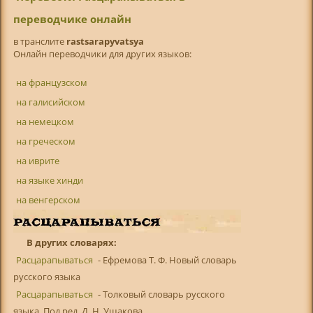
переводчике онлайн
в транслитe
rastsarapyvatsya
Онлайн переводчики для других языков:
на французском
на галисийском
на немецком
на греческом
на иврите
на языке хинди
на венгерском
В других словарях:
Расцарапываться
- Ефремова Т. Ф. Новый словарь
русского языка
Расцарапываться
- Толковый словарь русского
языка. Под ред. Д. Н. Ушакова ...