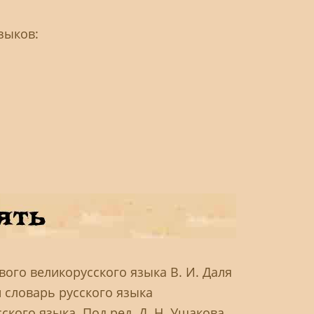
зыков:
ого великорусского языка В. И. Даля
 словарь русского языка
кого языка. Под ред. Д. Н. Ушакова ...