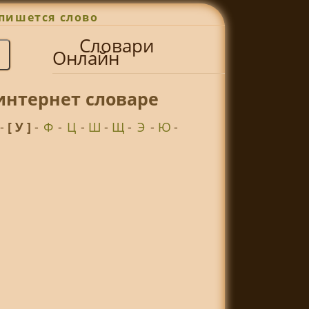
пишется слово
Словари
Онлайн
интернет словаре
-
[ У ]
-
Ф
-
Ц
-
Ш
-
Щ
-
Э
-
Ю
-