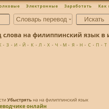
олковые
Электронные
Заработать
Как 
 слова на филиппинский язык в 
Ж
-
З
-
И
-
Й
-
К
-
Л
-
Х
-
Ч
-
М
-
Я
-
Н
-
С
-
П
-
Т
ести
Убыстрять
на на филиппинский язык
реводчике онлайн