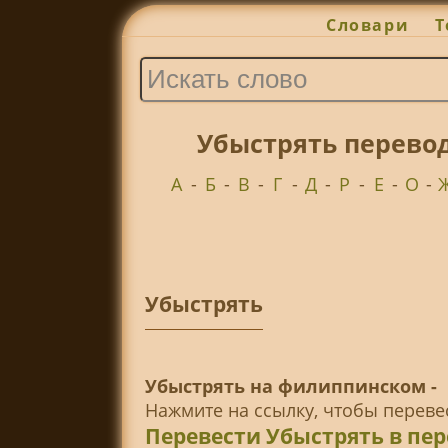
Словари
Т
Убыстрять перевод
А
-
Б
-
В
-
Г
-
Д
-
Р
-
Е
-
О
-
Убыстрять
Убыстрять на филиппинском -
Нажмите на ссылку, чтобы перев
Перевести Убыстрять в пе