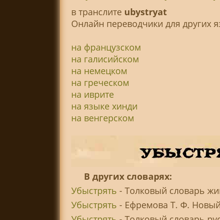
в транслитe
ubystryat
Онлайн переводчики для других я
на французском
на галисийском
на немецком
на греческом
на иврите
на языке хинди
на венгерском
В других словарях:
Убыстрять
- Толковый словарь жив
Убыстрять
- Ефремова Т. Ф. Новый
Убыстрять
- Толковый словарь русс