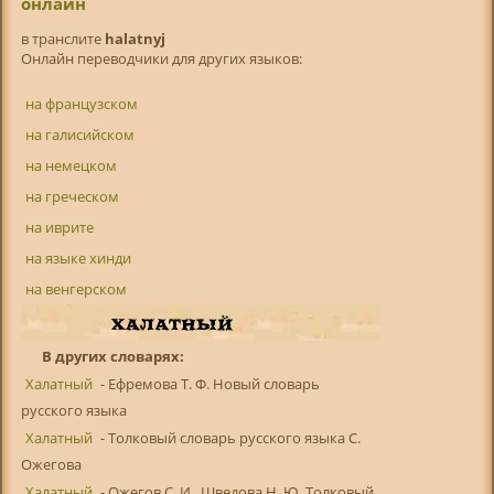
онлайн
в транслитe
halatnyj
Онлайн переводчики для других языков:
на французском
на галисийском
на немецком
на греческом
на иврите
на языке хинди
на венгерском
В других словарях:
Халатный
- Ефремова Т. Ф. Новый словарь
русского языка
Халатный
- Толковый словарь русского языка С.
Ожегова
Халатный
- Ожегов С. И., Шведова Н. Ю. Толковый