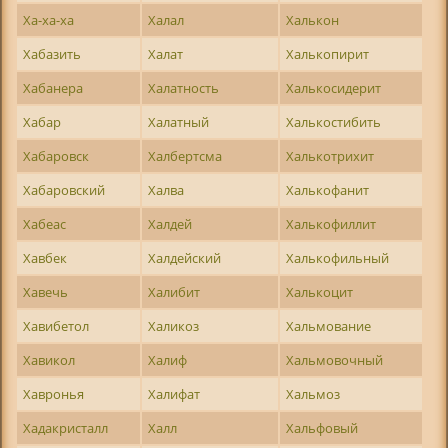
Ха-ха-ха
Халал
Халькон
Хабазить
Халат
Халькопирит
Хабанера
Халатность
Халькосидерит
Хабар
Халатный
Халькостибить
Хабаровск
Халбертсма
Халькотрихит
Хабаровский
Халва
Халькофанит
Хабеас
Халдей
Халькофиллит
Хавбек
Халдейский
Халькофильный
Хавечь
Халибит
Халькоцит
Хавибетол
Халикоз
Хальмование
Хавикол
Халиф
Хальмовочный
Хавронья
Халифат
Хальмоз
Хадакристалл
Халл
Хальфовый