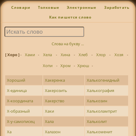
Словари
Толковые
Электронные
Заработать
Как пишется слово
Слова на букву ...
[ Хоро ]
-
Хами
-
Хела
-
Хина
-
Хлеб
-
Хлор
-
Хозя
-
Хопи
-
Хром
-
Хрюш
-
Хороший
Хакеренка
Халькогенидный
Х-единица
Хакерозить
Халькография
Х-координата
Хакерство
Халькозин
Х-образный
Хаки
Хальколамприт
Х-у-самописец
Хала
Хальколит
Ха
Халазон
Халькоменит