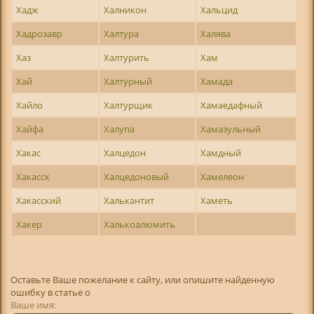
Хадж
Халникон
Хальцид
Хадрозавр
Халтура
Халява
Хаз
Халтурить
Хам
Хай
Халтурный
Хамада
Хайло
Халтурщик
Хамаедафный
Хайфа
Халупа
Хамазульный
Хакас
Халцедон
Хамдный
Хакасск
Халцедоновый
Хамелеон
Хакасский
Халькантит
Хаметь
Хакер
Халькоалюмить
Оставьте Ваше пожелание к сайту, или опишите найденную
ошибку в статье о
Ваше имя: