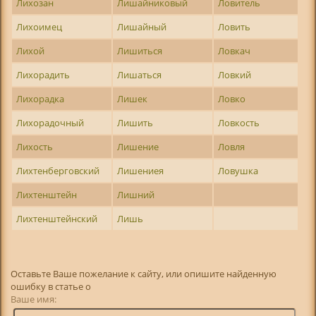
Лихозан
Лишайниковый
Ловитель
Лихоимец
Лишайный
Ловить
Лихой
Лишиться
Ловкач
Лихорадить
Лишаться
Ловкий
Лихорадка
Лишек
Ловко
Лихорадочный
Лишить
Ловкость
Лихость
Лишение
Ловля
Лихтенберговский
Лишениея
Ловушка
Лихтенштейн
Лишний
Лихтенштейнский
Лишь
Оставьте Ваше пожелание к сайту, или опишите найденную
ошибку в статье о
Ваше имя: