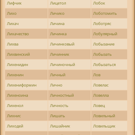
Лифчик
Лицетол
Лобок
Лихо
Личико
Лоботомить
Лихач
Личина
Лоботряс
Лихачество
Личинка
Лобулярный
Лихва
Личинковый
Лобызание
Лихвинский
Личинник
Лобызать
Лихенидин
Личиночный
Лобызаться
Лихенин
Личный
Лов
Лихениформин
Лично
Ловелас
Лихеноина
Личностный
Ловелла
Лихенол
Личность
Ловец
Лихнис
Лишать
Ловильный
Лиходей
Лишайник
Ловильщик