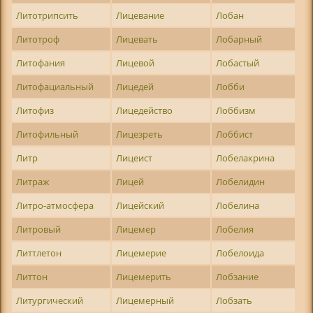
Литотрипсить
Лицевание
Лобан
Литотроф
Лицевать
Лобарный
Литофания
Лицевой
Лобастый
Литофациальный
Лицедей
Лобби
Литофиз
Лицедейство
Лоббизм
Литофильный
Лицезреть
Лоббист
Литр
Лицеист
Лобелакрина
Литраж
Лицей
Лобелидин
Литро-атмосфера
Лицейский
Лобелина
Литровый
Лицемер
Лобелия
Литтлетон
Лицемерие
Лобелоида
Литтон
Лицемерить
Лобзание
Литургический
Лицемерный
Лобзать