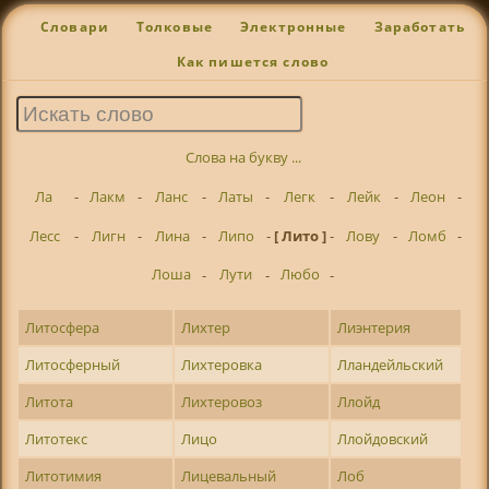
Словари
Толковые
Электронные
Заработать
Как пишется слово
Слова на букву ...
Ла
-
Лакм
-
Ланс
-
Латы
-
Легк
-
Лейк
-
Леон
-
Лесс
-
Лигн
-
Лина
-
Липо
-
[ Лито ]
-
Лову
-
Ломб
-
Лоша
-
Лути
-
Любо
-
Литосфера
Лихтер
Лиэнтерия
Литосферный
Лихтеровка
Лландейльский
Литота
Лихтеровоз
Ллойд
Литотекс
Лицо
Ллойдовский
Литотимия
Лицевальный
Лоб