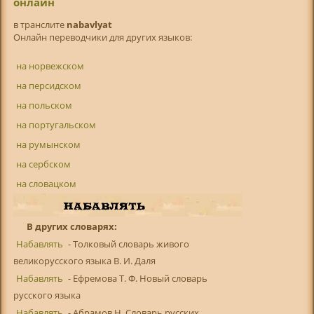
онлайн
в транслитe
nabavlyat
Онлайн переводчики для других языков:
на норвежском
на персидском
на польском
на португальском
на румынском
на сербском
на словацком
В других словарях:
Набавлять
- Толковый словарь живого
великорусского языка В. И. Даля
Набавлять
- Ефремова Т. Ф. Новый словарь
русского языка
Набавлять
- Абрамов Н. Словарь русских