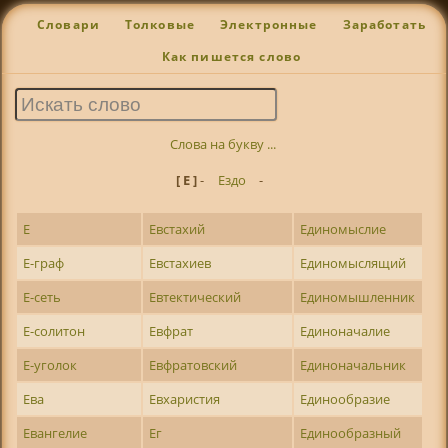
Словари
Толковые
Электронные
Заработать
Как пишется слово
Слова на букву ...
[ Е ]
-
Ездо
-
Е
Евстахий
Единомыслие
Е-граф
Евстахиев
Единомыслящий
Е-сеть
Евтектический
Единомышленник
Е-солитон
Евфрат
Единоначалие
Е-уголок
Евфратовский
Единоначальник
Ева
Евхаристия
Единообразие
Евангелие
Ег
Единообразный