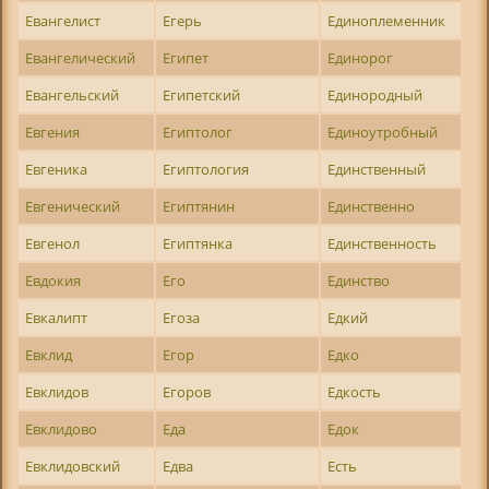
Евангелист
Егерь
Единоплеменник
Евангелический
Египет
Единорог
Евангельский
Египетский
Единородный
Евгения
Египтолог
Единоутробный
Евгеника
Египтология
Единственный
Евгенический
Египтянин
Единственно
Евгенол
Египтянка
Единственность
Евдокия
Его
Единство
Евкалипт
Егоза
Едкий
Евклид
Егор
Едко
Евклидов
Егоров
Едкость
Евклидово
Еда
Едок
Евклидовский
Едва
Есть