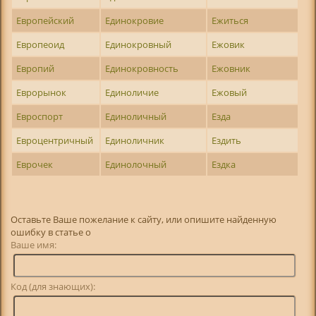
Европейский
Единокровие
Ежиться
Европеоид
Единокровный
Ежовик
Европий
Единокровность
Ежовник
Еврорынок
Единоличие
Ежовый
Евроспорт
Единоличный
Езда
Евроцентричный
Единоличник
Ездить
Еврочек
Единолочный
Ездка
Оставьте Ваше пожелание к сайту, или опишите найденную
ошибку в статье о
Ваше имя:
Код (для знающих):