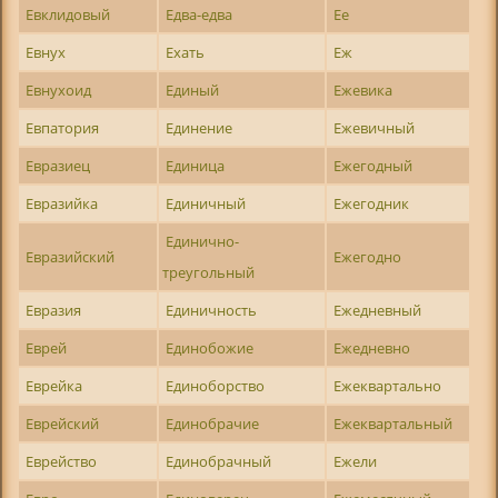
Евклидовый
Едва-едва
Ее
Евнух
Ехать
Еж
Евнухоид
Единый
Ежевика
Евпатория
Единение
Ежевичный
Евразиец
Единица
Ежегодный
Евразийка
Единичный
Ежегодник
Единично-
Евразийский
Ежегодно
треугольный
Евразия
Единичность
Ежедневный
Еврей
Единобожие
Ежедневно
Еврейка
Единоборство
Ежеквартально
Еврейский
Единобрачие
Ежеквартальный
Еврейство
Единобрачный
Ежели