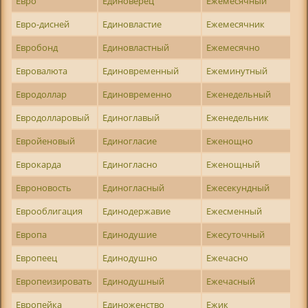
Евро
Единоверец
Ежемесячный
Евро-дисней
Единовластие
Ежемесячник
Евробонд
Единовластный
Ежемесячно
Евровалюта
Единовременный
Ежеминутный
Евродоллар
Единовременно
Еженедельный
Евродолларовый
Единоглавый
Еженедельник
Евройеновый
Единогласие
Еженощно
Еврокарда
Единогласно
Еженощный
Евроновость
Единогласный
Ежесекундный
Еврооблигация
Единодержавие
Ежесменный
Европа
Единодушие
Ежесуточный
Европеец
Единодушно
Ежечасно
Европеизировать
Единодушный
Ежечасный
Европейка
Единоженство
Ежик