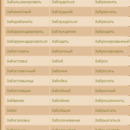
Забальзамировать
Заблудиться
Забрезжить
Забанкетный
Заблудший
Забренчать
Забарабанить
Заблуждаться
Забрехать
Забаррикадировать
Заблуждение
Забродить
Забаррикадироваться
Забодать
Забронированный
Забастовать
Забоечный
Забронировать
Забастовка
Забой
Заброс
Забастовочный
Забоина
Забросать
Забастовшица
Забойка
Забросить
Забастовщик
Забойный
Забросный
Забвение
Забойник
Заброшенность
Забег
Забойщик
Забрызгать
Забегаловка
Заболачивание
Забрызгаться
Забегание
Заболачивать
Забрызгивать