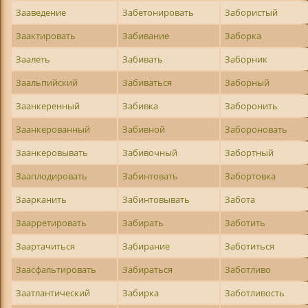
Зааведение
Забетонировать
Забористый
Заактировать
Забивание
Заборка
Заалеть
Забивать
Заборник
Заальпийский
Забиваться
Заборный
Заанкеренный
Забивка
Заборонить
Заанкерованный
Забивной
Забороновать
Заанкеровывать
Забивочный
Забортный
Зааплодировать
Забинтовать
Забортовка
Заарканить
Забинтовывать
Забота
Заарретировать
Забирать
Заботить
Заартачиться
Забирание
Заботиться
Заасфальтировать
Забираться
Заботливо
Заатлантический
Забирка
Заботливость