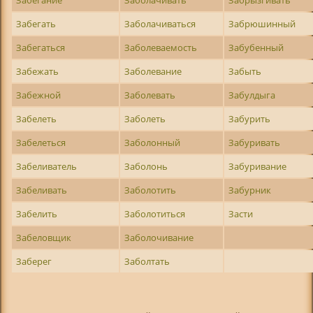
Забегать
Заболачиваться
Забрюшинный
Забегаться
Заболеваемость
Забубенный
Забежать
Заболевание
Забыть
Забежной
Заболевать
Забулдыга
Забелеть
Заболеть
Забурить
Забелеться
Заболонный
Забуривать
Забеливатель
Заболонь
Забуривание
Забеливать
Заболотить
Забурник
Забелить
Заболотиться
Засти
Забеловщик
Заболочивание
Заберег
Заболтать