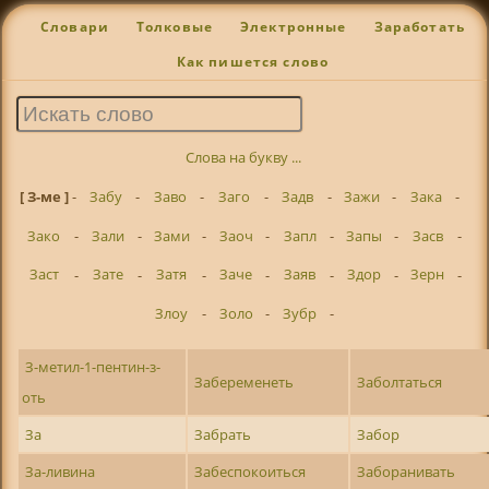
Словари
Толковые
Электронные
Заработать
Как пишется слово
Слова на букву ...
[ З-ме ]
-
Забу
-
Заво
-
Заго
-
Задв
-
Зажи
-
Зака
-
Зако
-
Зали
-
Зами
-
Заоч
-
Запл
-
Запы
-
Засв
-
Заст
-
Зате
-
Затя
-
Заче
-
Заяв
-
Здор
-
Зерн
-
Злоу
-
Золо
-
Зубр
-
З-метил-1-пентин-з-
Забеременеть
Заболтаться
оть
За
Забрать
Забор
За-ливина
Забеспокоиться
Заборанивать