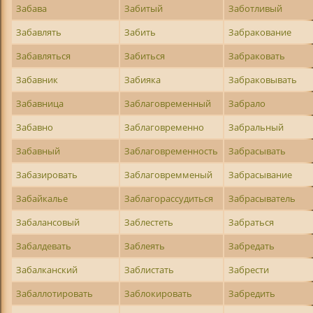
Забава
Забитый
Заботливый
Забавлять
Забить
Забракование
Забавляться
Забиться
Забраковать
Забавник
Забияка
Забраковывать
Забавница
Заблаговременный
Забрало
Забавно
Заблаговременно
Забральный
Забавный
Заблаговременность
Забрасывать
Забазировать
Заблаговремменый
Забрасывание
Забайкалье
Заблагорассудиться
Забрасыватель
Забалансовый
Заблестеть
Забраться
Забалдевать
Заблеять
Забредать
Забалканский
Заблистать
Забрести
Забаллотировать
Заблокировать
Забредить