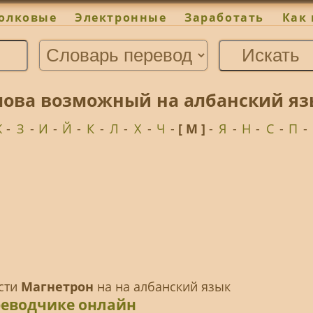
олковые
Электронные
Заработать
Как 
лова возможный на албанский яз
Ж
-
З
-
И
-
Й
-
К
-
Л
-
Х
-
Ч
-
[ М ]
-
Я
-
Н
-
С
-
П
-
ести
Магнетрон
на на албанский язык
реводчике онлайн