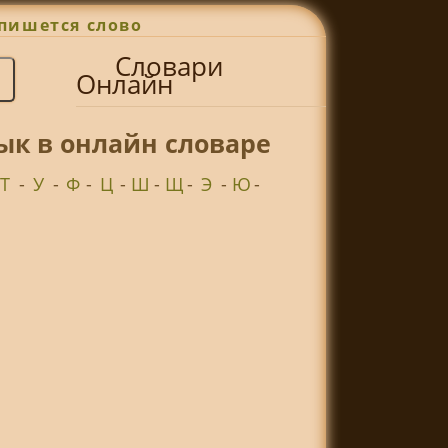
пишется слово
Словари
Онлайн
ык в онлайн словаре
Т
-
У
-
Ф
-
Ц
-
Ш
-
Щ
-
Э
-
Ю
-