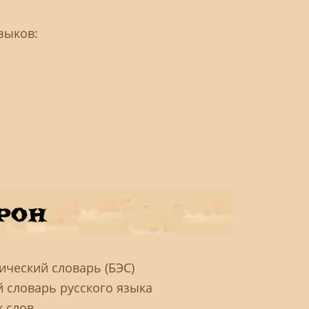
зыков:
ческий словарь (БЭС)
й словарь русского языка
слов ...