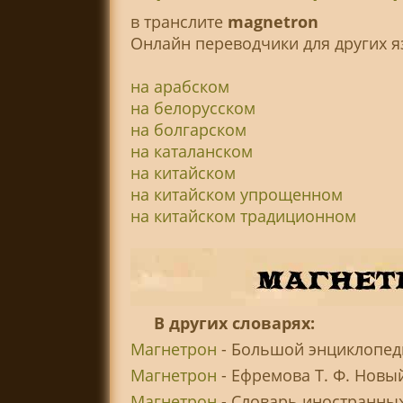
в транслитe
magnetron
Онлайн переводчики для других я
на арабском
на белорусском
на болгарском
на каталанском
на китайском
на китайском упрощенном
на китайском традиционном
В других словарях:
Магнетрон
- Большой энциклопеди
Магнетрон
- Ефремова Т. Ф. Новы
Магнетрон
- Словарь иностранных 