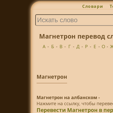
Словари
Т
Магнетрон перевод с
А
-
Б
-
В
-
Г
-
Д
-
Р
-
Е
-
О
-
Магнетрон
Магнетрон на албанском -
Нажмите на ссылку, чтобы перев
Перевести Магнетрон в пе